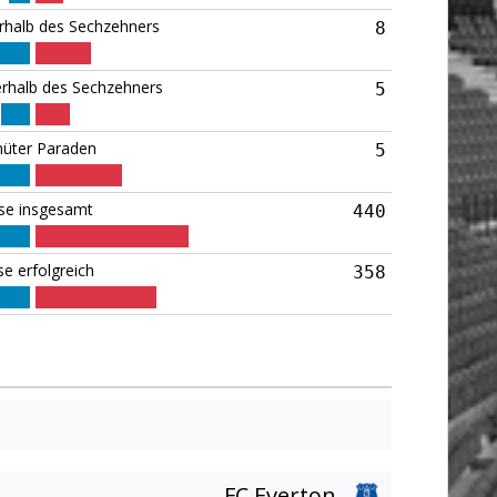
rhalb des Sechzehners
8
rhalb des Sechzehners
5
hüter Paraden
5
se insgesamt
440
e erfolgreich
358
FC Everton