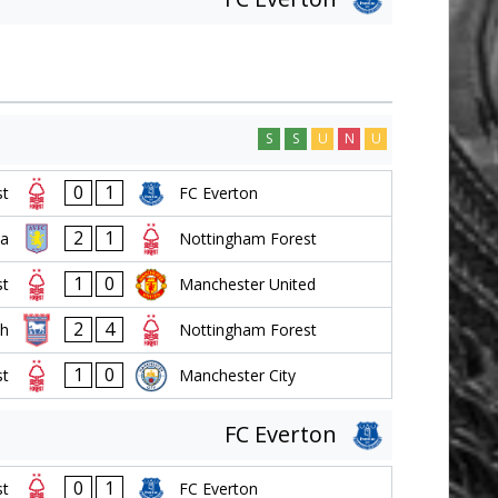
S
S
U
N
U
0
1
st
FC Everton
2
1
la
Nottingham Forest
1
0
st
Manchester United
2
4
ch
Nottingham Forest
1
0
st
Manchester City
FC Everton
0
1
st
FC Everton