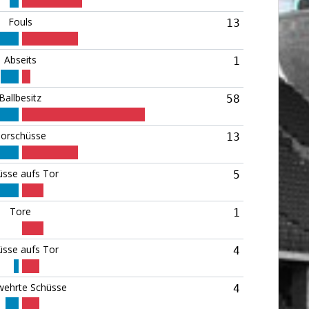
Fouls
13
Abseits
1
Ballbesitz
58
orschüsse
13
üsse aufs Tor
5
Tore
1
üsse aufs Tor
4
ehrte Schüsse
4