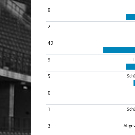
9
2
42
T
9
Sch
5
0
Sch
1
Abgew
3