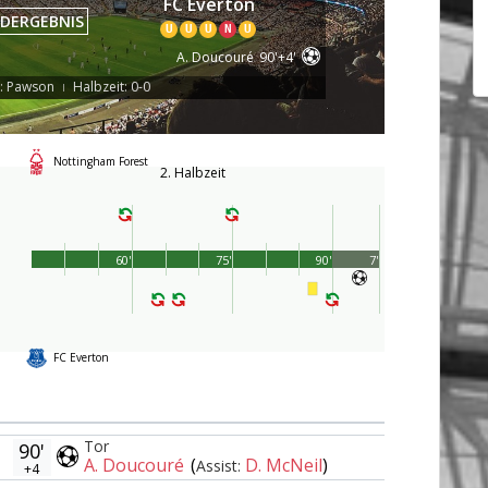
FC Everton
DERGEBNIS
U
U
U
N
U
A. Doucouré
90'+4'
r: Pawson
Halbzeit: 0-0
|
Nottingham Forest
2. Halbzeit
60'
75'
90'
7'
FC Everton
Tor
90'
A. Doucouré
(
D. McNeil
)
Assist:
+4