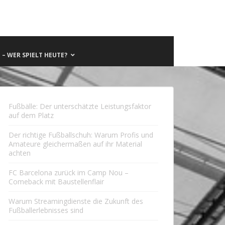
– WER SPIELT HEUTE?
Fußbälle: Der unterschätzte Leistungsfaktor
auf dem Platz
Der richtige Fußballschuh: Warum Profis und
Amateure gleichermaßen auf ihr Material
achten
FC Barcelona zurück im Camp Nou –
Comeback mit Baustellenflair
Warum Streamingdienste die Zukunft des
Fußballerlebnisses sind