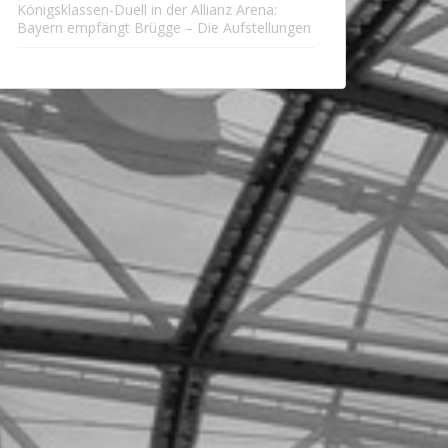
Königsklassen-Duell in der Allianz Arena:
Bayern empfängt Brügge – Die Aufstellungen