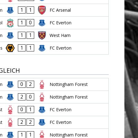
1
1
on
FC Arsenal
1
0
ol
FC Everton
1
1
on
West Ham
1
1
es
FC Everton
GLEICH
0
2
on
Nottingham Forest
2
0
on
Nottingham Forest
0
1
st
FC Everton
2
2
st
FC Everton
1
1
on
Nottingham Forest