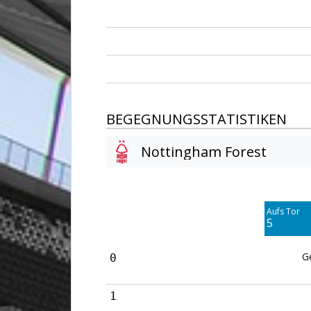
BEGEGNUNGSSTATISTIKEN
Nottingham Forest
Am Tor vorbei
1
Aufs Tor
Blocked
5
3
G
0
1