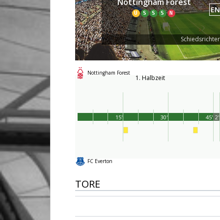
Nottingham Forest
EN
U
S
S
S
N
Schiedsrichte
Nottingham Forest
1. Halbzeit
15'
30'
45'
2'
FC Everton
TORE