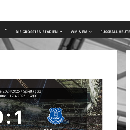
DIE GRÖSSTEN STADIEN
WM & EM
FUSSBALL HEUTE 
e 2024/2025
Spieltag 32
|
ound
12.4.2025
-
14:00
|
0
:
1