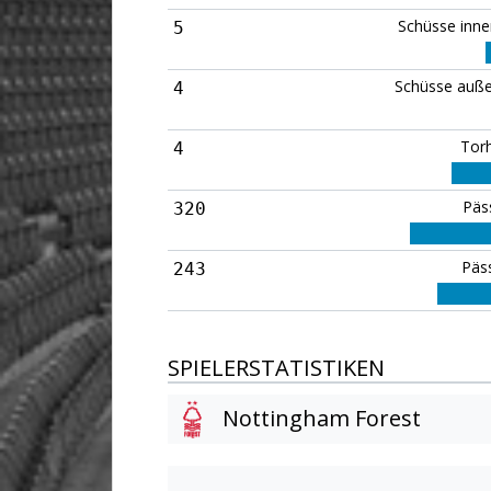
Schüsse inne
5
Schüsse auße
4
Tor
4
Päs
320
Päss
243
SPIELERSTATISTIKEN
Nottingham Forest