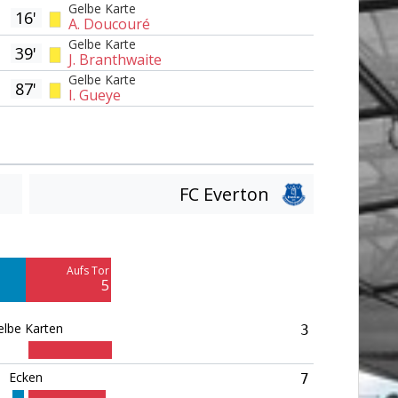
Gelbe Karte
16'
A. Doucouré
Gelbe Karte
39'
J. Branthwaite
Gelbe Karte
87'
I. Gueye
FC Everton
Am Tor vorbei
8
Aufs Tor
Blocked
5
4
elbe Karten
3
Ecken
7