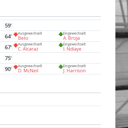
59'
Ausgewechselt
Eingewechselt
64'
Beto
A. Broja
Ausgewechselt
Eingewechselt
67'
C. Alcaraz
I. Ndiaye
75'
Ausgewechselt
Eingewechselt
90'
D. McNeil
J. Harrison