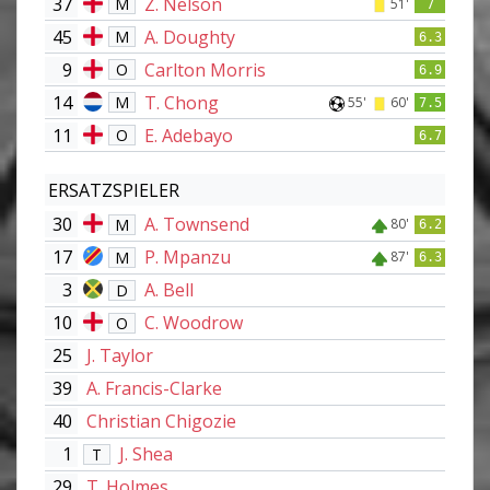
37
Z. Nelson
M
51'
7
45
A. Doughty
M
6.3
9
Carlton Morris
O
6.9
14
T. Chong
M
55'
60'
7.5
11
E. Adebayo
O
6.7
ERSATZSPIELER
30
A. Townsend
M
80'
6.2
17
P. Mpanzu
M
87'
6.3
3
A. Bell
D
10
C. Woodrow
O
25
J. Taylor
39
A. Francis-Clarke
40
Christian Chigozie
1
J. Shea
T
29
T. Holmes