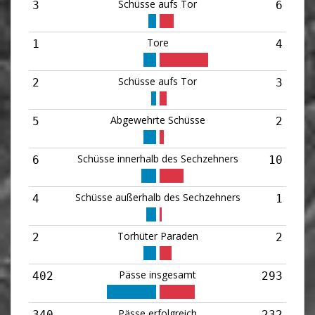
Schüsse aufs Tor
3
6
Tore
1
4
Schüsse aufs Tor
2
3
Abgewehrte Schüsse
5
2
Schüsse innerhalb des Sechzehners
6
10
Schüsse außerhalb des Sechzehners
4
1
Torhüter Paraden
2
2
Pässe insgesamt
402
293
Pässe erfolgreich
340
232