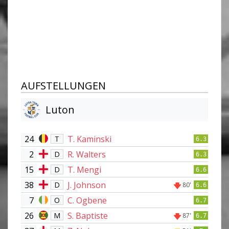
AUFSTELLUNGEN
Luton
24
T. Kaminski
T
6.3
2
R. Walters
D
6.3
15
T. Mengi
D
6.6
38
J. Johnson
D
80'
6.6
7
C. Ogbene
O
6.7
26
S. Baptiste
M
87'
6.7