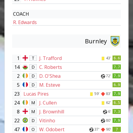
COACH
R. Edwards
Burnley
1
J. Trafford
T
43'
6.6
14
C. Roberts
D
7.7
2
D. O'Shea
D
72'
7.9
5
M. Esteve
D
6.9
23
Lucas Pires
59'
83'
7.9
24
J. Cullen
M
62'
6.5
8
J. Brownhill
M
6'
7.3
22
Vitinho
D
80'
7.9
47
W. Odobert
O
37'
90'
7