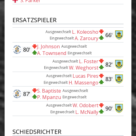
S. Parker
ERSATZSPIELER
L. Koleosho
Ausgewechselt
66'
A. Zaroury
Eingewechselt
J. Johnson
Ausgewechselt
80'
A. Townsend
Eingewechselt
L. Foster
Ausgewechselt
82'
W. Weghorst
Eingewechselt
Lucas Pires
Ausgewechselt
83'
H. Massengo
Eingewechselt
S. Baptiste
Ausgewechselt
87'
P. Mpanzu
Eingewechselt
W. Odobert
Ausgewechselt
90'
L. McNally
Eingewechselt
SCHIEDSRICHTER