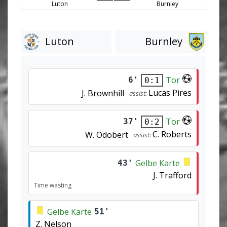
Luton
Burnley
Luton
Burnley
Tor
6'
0:1
Lucas Pires
J. Brownhill
assist:
Tor
37'
0:2
C. Roberts
W. Odobert
assist:
Gelbe Karte
43'
J. Trafford
Time wasting
Gelbe Karte
51'
Z. Nelson