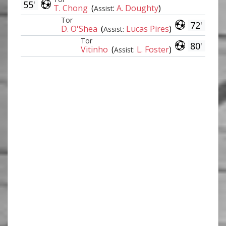
55'
T. Chong
(
:
A. Doughty
)
Assist
Tor
72'
D. O'Shea
(
Lucas Pires
)
Assist:
Tor
80'
Vitinho
(
L. Foster
)
Assist: