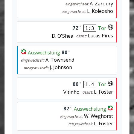
A. Zaroury
eingewechselt:
L. Koleosho
ausgewechselt:
Tor
72'
1:3
Lucas Pires
D. O'Shea
assist:
Auswechslung
80'
A. Townsend
eingewechselt:
J. Johnson
ausgewechselt:
Tor
80'
1:4
L. Foster
Vitinho
assist:
Auswechslung
82'
W. Weghorst
eingewechselt:
L. Foster
ausgewechselt: