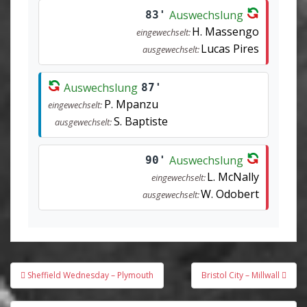
Auswechslung
83'
H. Massengo
eingewechselt:
Lucas Pires
ausgewechselt:
Auswechslung
87'
P. Mpanzu
eingewechselt:
S. Baptiste
ausgewechselt:
Auswechslung
90'
L. McNally
eingewechselt:
W. Odobert
ausgewechselt:
Beitragsnavigation
Sheffield Wednesday – Plymouth
Bristol City – Millwall