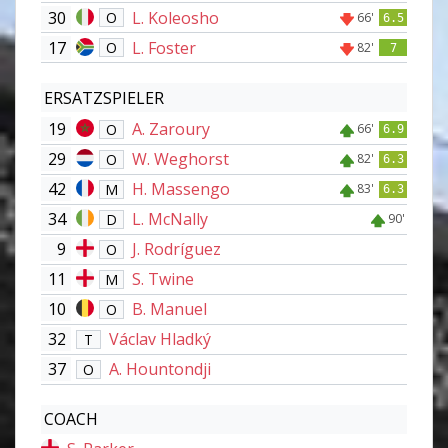
30
L. Koleosho
O
66'
6.5
17
L. Foster
O
82'
7
ERSATZSPIELER
19
A. Zaroury
O
66'
6.9
29
W. Weghorst
O
82'
6.3
42
H. Massengo
M
83'
6.3
34
L. McNally
D
90'
9
J. Rodríguez
O
11
S. Twine
M
10
B. Manuel
O
32
Václav Hladký
T
37
A. Hountondji
O
COACH