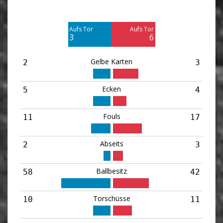
Am Tor vorbei
Am Tor vorbei
2
5
Aufs Tor
Aufs Tor
Blocked
Blocked
3
6
5
2
Gelbe Karten
2
3
Ecken
5
4
Fouls
11
17
Abseits
2
3
Ballbesitz
58
42
Torschüsse
10
11