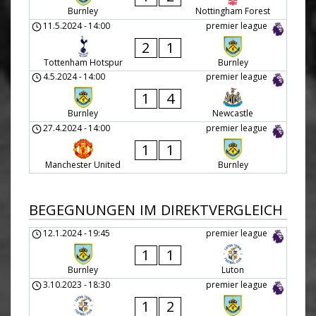
Burnley
Nottingham Forest
11.5.2024
-
14:00
premier league
2
1
Tottenham Hotspur
Burnley
4.5.2024
-
14:00
premier league
1
4
Burnley
Newcastle
27.4.2024
-
14:00
premier league
1
1
Manchester United
Burnley
BEGEGNUNGEN IM DIREKTVERGLEICH
12.1.2024
-
19:45
premier league
1
1
Burnley
Luton
3.10.2023
-
18:30
premier league
1
2