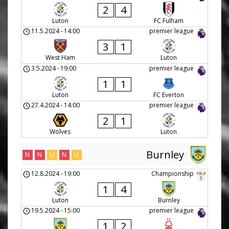
2
4
Luton
FC Fulham
11.5.2024
-
14:00
premier league
3
1
West Ham
Luton
3.5.2024
-
19:00
premier league
1
1
Luton
FC Everton
27.4.2024
-
14:00
premier league
2
1
Wolves
Luton
Burnley
N
N
U
N
U
12.8.2024
-
19:00
Championship
1
4
Luton
Burnley
19.5.2024
-
15:00
premier league
1
2