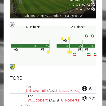
D. O'Shea
72'
Vitinho
80'
Schiedsrichter: M. Donohue
Halbzeit: 0-2
|
1. Halbzeit
2. Halbzeit
15'
30'
45'
60'
75'
90'
TORE
Tor
6'
J. Brownhill
(
Lucas Pires
)
Assist:
Tor
37'
W. Odobert
(
C. Roberts
)
Assist:
Tor