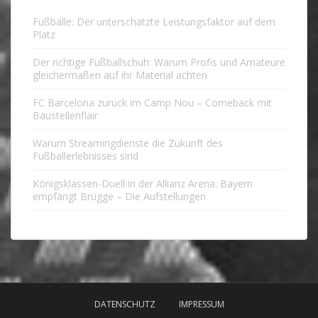
Fußbälle: Der unterschätzte Leistungsfaktor auf dem
Platz
Der richtige Fußballschuh: Warum Profis und Amateure
gleichermaßen auf ihr Material achten
FC Barcelona zurück im Camp Nou – Comeback mit
Baustellenflair
Warum Streamingdienste die Zukunft des
Fußballerlebnisses sind
Königsklassen-Duell in der Allianz Arena: Bayern
empfängt Brügge – Die Aufstellungen
DATENSCHUTZ
IMPRESSUM