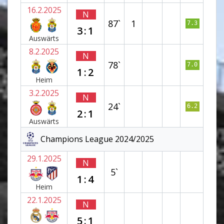
16.2.2025
N
87`
1
7.3
3:1
Auswärts
8.2.2025
N
78`
7.0
1:2
Heim
3.2.2025
N
24`
6.2
2:1
Auswärts
Champions League 2024/2025
29.1.2025
N
5`
1:4
Heim
22.1.2025
N
5:1