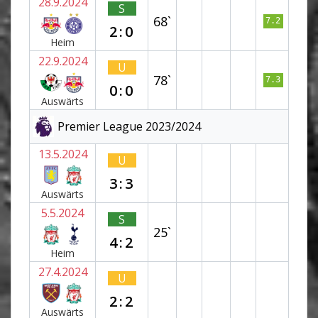
28.9.2024
S
68`
7.2
2:0
Heim
22.9.2024
U
78`
7.3
0:0
Auswärts
Premier League 2023/2024
13.5.2024
U
3:3
Auswärts
5.5.2024
S
25`
4:2
Heim
27.4.2024
U
2:2
Auswärts