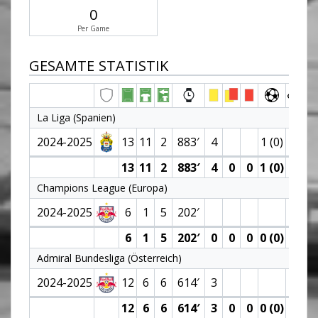
0
Per Game
GESAMTE STATISTIK
La Liga (Spanien)
2024-2025
13
11
2
883′
4
1 (0)
13
11
2
883′
4
0
0
1 (0)
0
Champions League (Europa)
2024-2025
6
1
5
202′
6
1
5
202′
0
0
0
0 (0)
0
Admiral Bundesliga (Österreich)
2024-2025
12
6
6
614′
3
12
6
6
614′
3
0
0
0 (0)
0