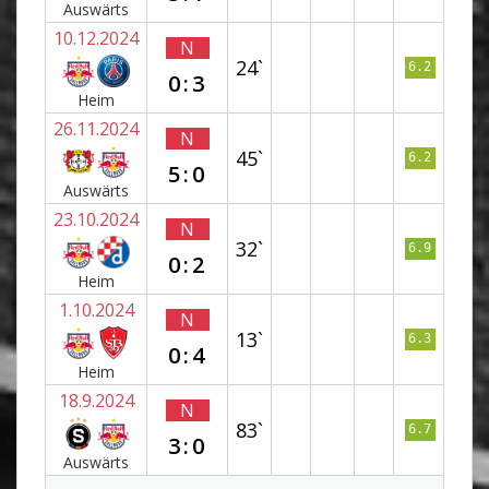
Auswärts
10.12.2024
N
24`
6.2
0:3
Heim
26.11.2024
N
45`
6.2
5:0
Auswärts
23.10.2024
N
32`
6.9
0:2
Heim
1.10.2024
N
13`
6.3
0:4
Heim
18.9.2024
N
83`
6.7
3:0
Auswärts