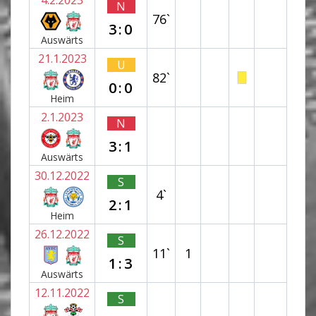
N
76`
3:0
Auswärts
21.1.2023
U
82`
0:0
Heim
2.1.2023
N
3:1
Auswärts
30.12.2022
S
4`
2:1
Heim
26.12.2022
S
11`
1
1:3
Auswärts
12.11.2022
S