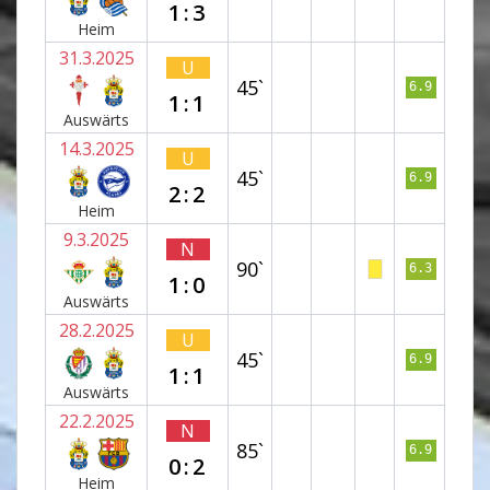
1:3
Heim
31.3.2025
U
45`
6.9
1:1
Auswärts
14.3.2025
U
45`
6.9
2:2
Heim
9.3.2025
N
90`
6.3
1:0
Auswärts
28.2.2025
U
45`
6.9
1:1
Auswärts
22.2.2025
N
85`
6.9
0:2
Heim