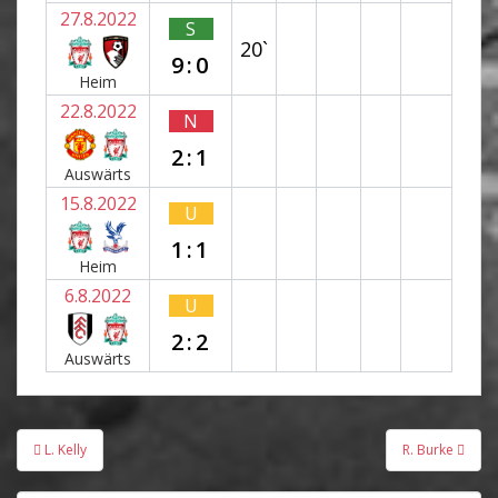
27.8.2022
S
20`
9:0
Heim
22.8.2022
N
2:1
Auswärts
15.8.2022
U
1:1
Heim
6.8.2022
U
2:2
Auswärts
Beitragsnavigation
L. Kelly
R. Burke