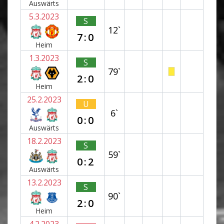
Auswärts
5.3.2023
S
12`
7:0
Heim
1.3.2023
S
79`
2:0
Heim
25.2.2023
U
6`
0:0
Auswärts
18.2.2023
S
59`
0:2
Auswärts
13.2.2023
S
90`
2:0
Heim
4.2.2023