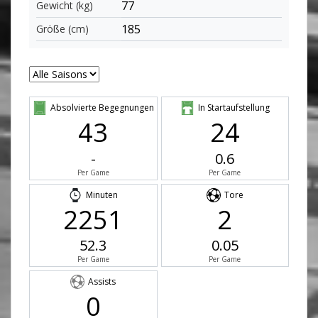
77
Gewicht (kg)
185
Größe (cm)
Absolvierte Begegnungen
In Startaufstellung
43
24
-
0.6
Per Game
Per Game
Minuten
Tore
2251
2
52.3
0.05
Per Game
Per Game
Assists
0