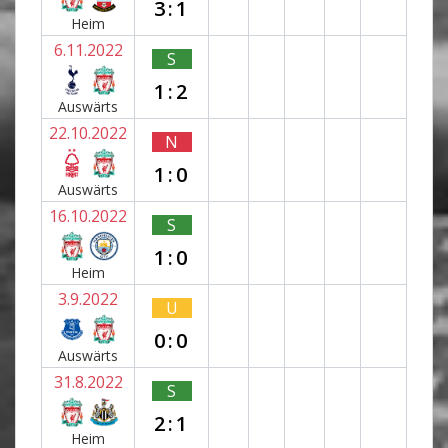
3:1
Heim
6.11.2022
S
1:2
Auswärts
22.10.2022
N
1:0
Auswärts
16.10.2022
S
1:0
Heim
3.9.2022
U
0:0
Auswärts
31.8.2022
S
2:1
Heim