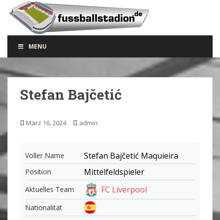
S
k
i
p
MENU
t
o
m
a
Stefan Bajčetić
i
n
c
März 16, 2024
admin
o
n
t
Stefan Bajčetić Maquieira
Voller Name
e
Mittelfeldspieler
Position
n
t
FC Liverpool
Aktuelles Team
Nationalität