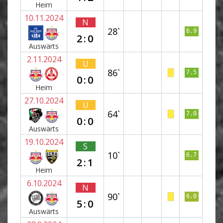
Heim
10.11.2024
N
28`
6.9
2:0
Auswärts
2.11.2024
U
86`
7.5
0:0
Heim
27.10.2024
U
64`
7.0
0:0
Auswärts
19.10.2024
S
10`
6.7
2:1
Heim
6.10.2024
N
90`
6.0
5:0
Auswärts