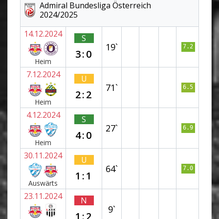
Admiral Bundesliga Österreich
2024/2025
14.12.2024
S
19`
7.2
3:0
Heim
7.12.2024
U
71`
6.5
2:2
Heim
4.12.2024
S
27`
6.9
4:0
Heim
30.11.2024
U
64`
7.0
1:1
Auswärts
23.11.2024
N
9`
1:2