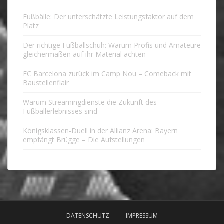
Fußbälle: Der unterschätzte Leistungsfaktor auf dem
Platz
Der richtige Fußballschuh: Warum Profis und Amateure
gleichermaßen auf ihr Material achten
FC Barcelona zurück im Camp Nou – Comeback mit
Baustellenflair
Warum Streamingdienste die Zukunft des
Fußballerlebnisses sind
Königsklassen-Duell in der Allianz Arena: Bayern
empfängt Brügge – Die Aufstellungen
DATENSCHUTZ
IMPRESSUM