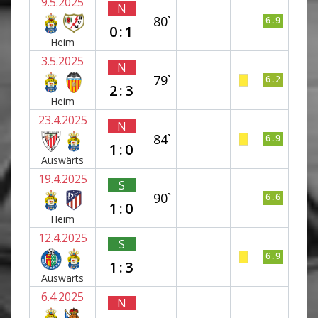
9.5.2025
N
80`
6.9
0:1
Heim
3.5.2025
N
79`
6.2
2:3
Heim
23.4.2025
N
84`
6.9
1:0
Auswärts
19.4.2025
S
90`
6.6
1:0
Heim
12.4.2025
S
6.9
1:3
Auswärts
6.4.2025
N