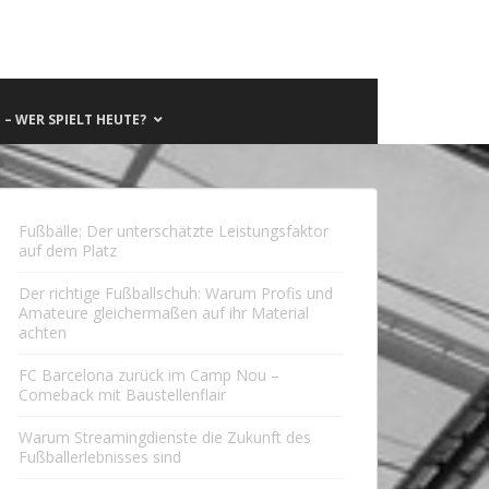
– WER SPIELT HEUTE?
Fußbälle: Der unterschätzte Leistungsfaktor
auf dem Platz
Der richtige Fußballschuh: Warum Profis und
Amateure gleichermaßen auf ihr Material
achten
FC Barcelona zurück im Camp Nou –
Comeback mit Baustellenflair
Warum Streamingdienste die Zukunft des
Fußballerlebnisses sind