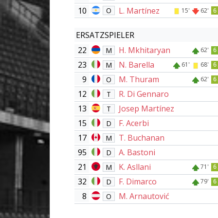
10
L. Martínez
O
15'
62'
6
ERSATZSPIELER
22
H. Mkhitaryan
M
62'
6
23
N. Barella
M
61'
68'
6
9
M. Thuram
O
62'
6
12
R. Di Gennaro
T
13
Josep Martínez
T
15
F. Acerbi
D
17
T. Buchanan
M
95
A. Bastoni
D
21
K. Asllani
M
71'
6
32
F. Dimarco
D
79'
6
8
M. Arnautović
O