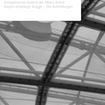
Königsklassen-Duell in der Allianz Arena:
Bayern empfängt Brügge – Die Aufstellungen