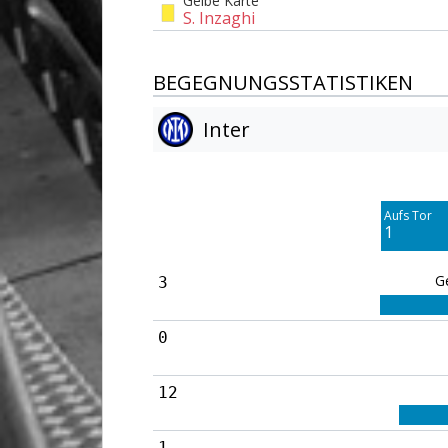
Gelbe Karte
S. Inzaghi
BEGEGNUNGSSTATISTIKEN
Inter
Am Tor vorbei
4
Aufs Tor
Blocked
1
2
G
3
0
12
1