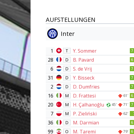
AUFSTELLUNGEN
Inter
1
Y. Sommer
T
7
28
B. Pavard
D
6
6
S. de Vrij
D
7
31
Y. Bisseck
D
7
2
D. Dumfries
D
7
16
D. Frattesi
M
61'
6
20
H. Çalhanoğlu
M
45'
71'
7
7
P. Zieliński
M
62'
36
M. Darmian
D
6
99
M. Taremi
O
79'
6