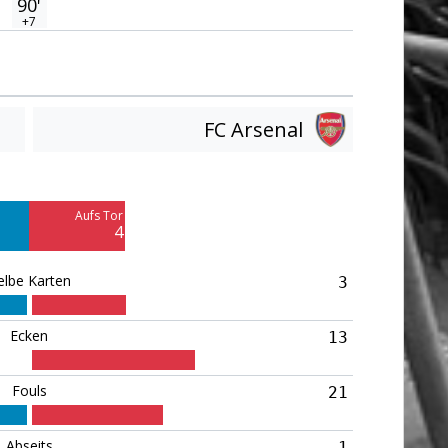
90'
+7
FC Arsenal
Am Tor vorbei
17
Aufs Tor
Blocked
4
11
elbe Karten
3
Ecken
13
Fouls
21
Abseits
1