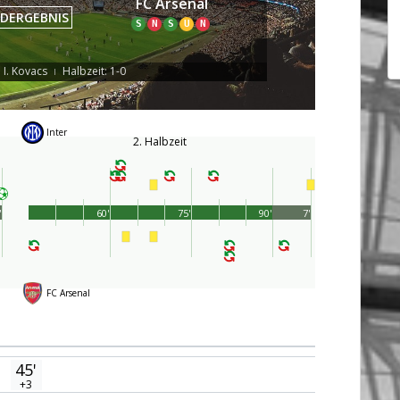
FC Arsenal
DERGEBNIS
S
N
S
U
N
 I. Kovacs
Halbzeit: 1-0
|
Inter
2. Halbzeit
'
60'
75'
90'
7'
FC Arsenal
45'
+3