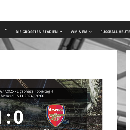
DIE GRÖSSTEN STADIEN
WM & EM
FUSSBALL HEUTE 
24/2025 - Ligaphase
Spieltag 4
|
e Meazza
6.11.2024
-
20:00
|
1
:
0