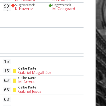
Ausgewechselt
Eingewechselt
90'
K. Havertz
M. Ødegaard
+2
15'
Gelbe Karte
15'
Gabriel Magalhães
Gelbe Karte
63'
M. Arteta
Gelbe Karte
68'
Gabriel Jesus
68'