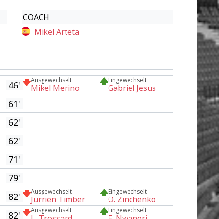
COACH
Mikel Arteta
Ausgewechselt
Eingewechselt
46'
Mikel Merino
Gabriel Jesus
61'
62'
62'
71'
79'
Ausgewechselt
Eingewechselt
82'
Jurriën Timber
O. Zinchenko
Ausgewechselt
Eingewechselt
82'
L. Trossard
E. Nwaneri