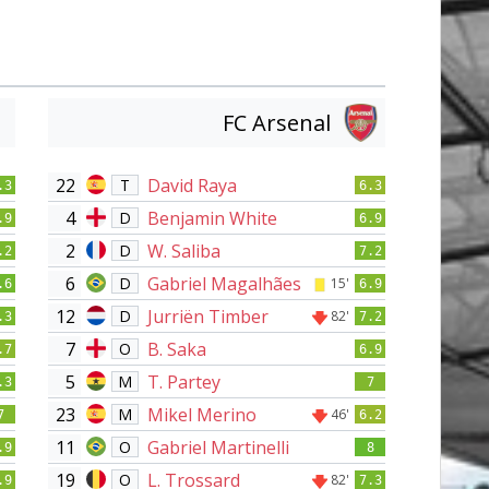
FC Arsenal
22
David Raya
T
.3
6.3
4
Benjamin White
D
.9
6.9
2
W. Saliba
D
.2
7.2
6
Gabriel Magalhães
D
15'
.6
6.9
12
Jurriën Timber
D
82'
.3
7.2
7
B. Saka
O
.7
6.9
5
T. Partey
M
.3
7
23
Mikel Merino
M
46'
7
6.2
11
Gabriel Martinelli
O
.9
8
19
L. Trossard
O
82'
.9
7.3