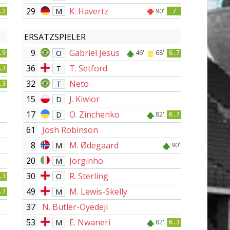
29
K. Havertz
M
90'
.2
7
ERSATZSPIELER
9
Gabriel Jesus
O
46'
68'
.9
6.7
36
T. Setford
T
.3
32
Neto
T
.3
15
J. Kiwior
D
17
O. Zinchenko
D
82'
6.7
61
Josh Robinson
8
M. Ødegaard
M
90'
20
Jorginho
M
30
R. Sterling
O
.3
49
M. Lewis-Skelly
M
.7
37
N. Butler-Oyedeji
53
E. Nwaneri
M
82'
6.3