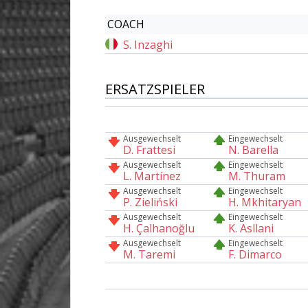
COACH
S. Inzaghi
ERSATZSPIELER
Ausgewechselt
Eingewechselt
D. Frattesi
N. Barella
Ausgewechselt
Eingewechselt
L. Martínez
M. Thuram
Ausgewechselt
Eingewechselt
P. Zieliński
H. Mkhitaryan
Ausgewechselt
Eingewechselt
H. Çalhanoğlu
K. Asllani
Ausgewechselt
Eingewechselt
M. Taremi
F. Dimarco