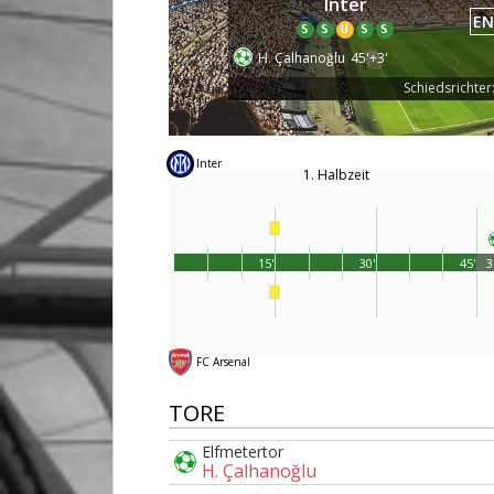
Inter
EN
S
S
U
S
S
H. Çalhanoğlu
45'+3'
Schiedsrichter:
Inter
1. Halbzeit
15'
30'
45'
3
FC Arsenal
TORE
Elfmetertor
H. Çalhanoğlu