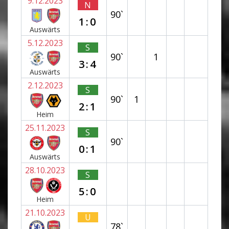
9.12.2023
N
90`
1:0
Auswärts
5.12.2023
S
90`
1
3:4
Auswärts
2.12.2023
S
90`
1
2:1
Heim
25.11.2023
S
90`
0:1
Auswärts
28.10.2023
S
5:0
Heim
21.10.2023
U
78`