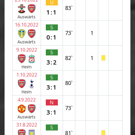
U
83`
1:1
Auswärts
16.10.2022
S
73`
1
0:1
Auswärts
9.10.2022
S
82`
1
3:2
Heim
1.10.2022
S
80`
3:1
Heim
4.9.2022
N
73`
3:1
Auswärts
31.8.2022
S
81`