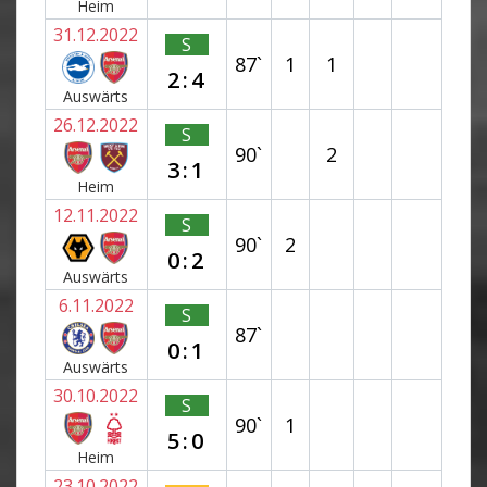
Heim
31.12.2022
S
87`
1
1
2:4
Auswärts
26.12.2022
S
90`
2
3:1
Heim
12.11.2022
S
90`
2
0:2
Auswärts
6.11.2022
S
87`
0:1
Auswärts
30.10.2022
S
90`
1
5:0
Heim
23.10.2022