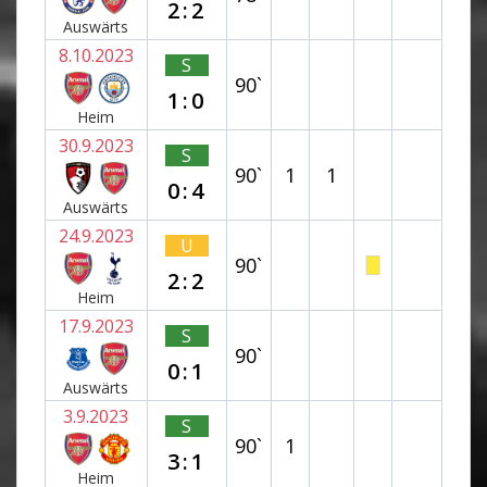
2:2
Auswärts
8.10.2023
S
90`
1:0
Heim
30.9.2023
S
90`
1
1
0:4
Auswärts
24.9.2023
U
90`
2:2
Heim
17.9.2023
S
90`
0:1
Auswärts
3.9.2023
S
90`
1
3:1
Heim