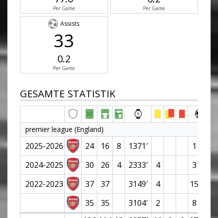
Per Game
Per Game
Assists
33
0.2
Per Game
GESAMTE STATISTIK
premier league (England)
2025-2026
24
16
8
1371′
1 (0)
2024-2025
30
26
4
2333′
4
3 (1)
2022-2023
37
37
3149′
4
15 (0)
35
35
3104′
2
8 (2)