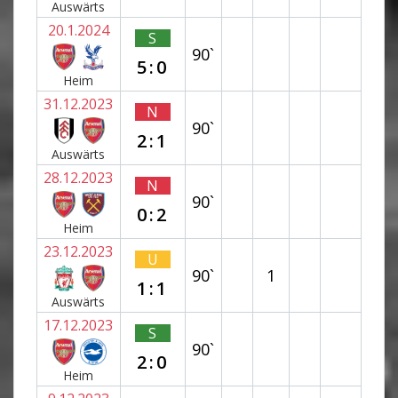
Auswärts
20.1.2024
S
90`
5:0
Heim
31.12.2023
N
90`
2:1
Auswärts
28.12.2023
N
90`
0:2
Heim
23.12.2023
U
90`
1
1:1
Auswärts
17.12.2023
S
90`
2:0
Heim