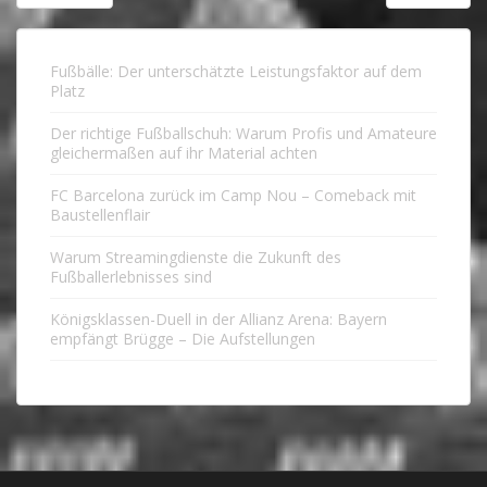
Fußbälle: Der unterschätzte Leistungsfaktor auf dem
Platz
Der richtige Fußballschuh: Warum Profis und Amateure
gleichermaßen auf ihr Material achten
FC Barcelona zurück im Camp Nou – Comeback mit
Baustellenflair
Warum Streamingdienste die Zukunft des
Fußballerlebnisses sind
Königsklassen-Duell in der Allianz Arena: Bayern
empfängt Brügge – Die Aufstellungen