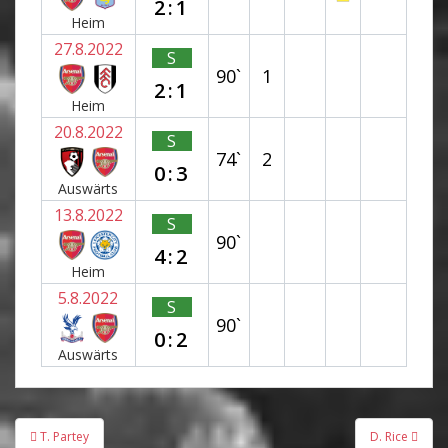
2:1
Heim
27.8.2022
S
90`
1
2:1
Heim
20.8.2022
S
74`
2
0:3
Auswärts
13.8.2022
S
90`
4:2
Heim
5.8.2022
S
90`
0:2
Auswärts
Beitragsnavigation
T. Partey
D. Rice