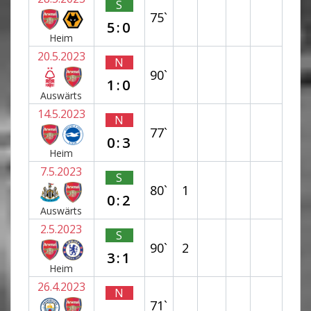
S
75`
5:0
Heim
20.5.2023
N
90`
1:0
Auswärts
14.5.2023
N
77`
0:3
Heim
7.5.2023
S
80`
1
0:2
Auswärts
2.5.2023
S
90`
2
3:1
Heim
26.4.2023
N
71`