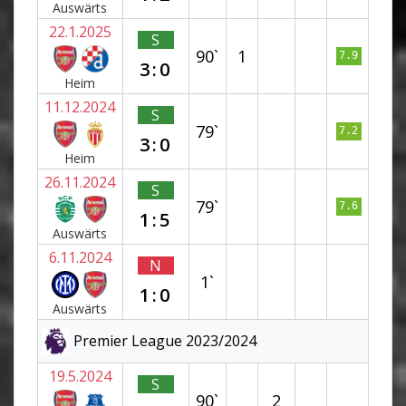
Auswärts
22.1.2025
S
90`
1
7.9
3:0
Heim
11.12.2024
S
79`
7.2
3:0
Heim
26.11.2024
S
79`
7.6
1:5
Auswärts
6.11.2024
N
1`
1:0
Auswärts
Premier League 2023/2024
19.5.2024
S
90`
2