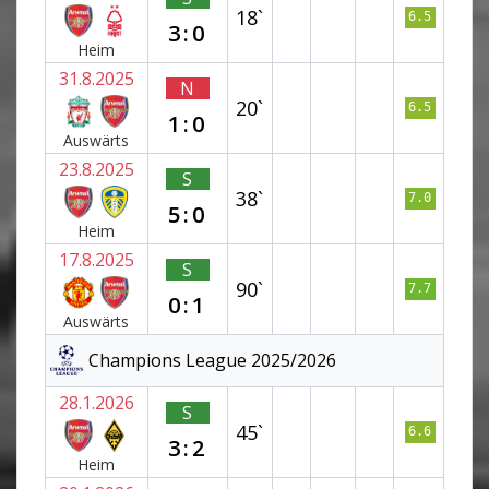
18`
6.5
3:0
Heim
31.8.2025
N
20`
6.5
1:0
Auswärts
23.8.2025
S
38`
7.0
5:0
Heim
17.8.2025
S
90`
7.7
0:1
Auswärts
Champions League 2025/2026
28.1.2026
S
45`
6.6
3:2
Heim