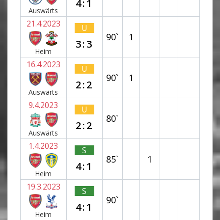
4:1
Auswärts
21.4.2023
U
90`
1
3:3
Heim
16.4.2023
U
90`
1
2:2
Auswärts
9.4.2023
U
80`
2:2
Auswärts
1.4.2023
S
85`
1
4:1
Heim
19.3.2023
S
90`
4:1
Heim