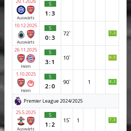
20.1.2026
S
1:3
Auswärts
10.12.2025
S
72`
7.3
0:3
Auswärts
26.11.2025
S
10`
6.5
3:1
Heim
1.10.2025
S
90`
1
8.2
2:0
Heim
Premier League 2024/2025
25.5.2025
S
15`
1
7.5
1:2
Auswärts