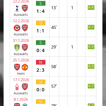
22.2.2026
S
13`
1
6.6
1:4
Auswärts
12.2.2026
U
45`
6.7
1:1
Auswärts
31.1.2026
S
29`
1
6.9
0:4
Auswärts
25.1.2026
N
58`
6.3
2:3
Heim
17.1.2026
U
57`
6.7
0:0
Auswärts
8.1.2026
U
78`
6.7