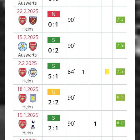
Auswärts
22.2.2025
N
90`
7.3
0:1
Heim
15.2.2025
S
90`
7.9
0:2
Auswärts
2.2.2025
S
84`
1
7.2
5:1
Heim
18.1.2025
U
90`
6.5
2:2
Heim
15.1.2025
S
90`
1
8.0
2:1
Heim