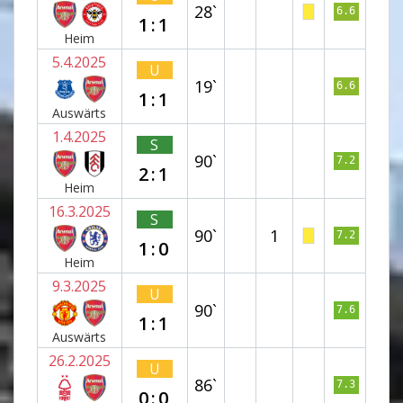
28`
6.6
1:1
Heim
5.4.2025
U
19`
6.6
1:1
Auswärts
1.4.2025
S
90`
7.2
2:1
Heim
16.3.2025
S
90`
1
7.2
1:0
Heim
9.3.2025
U
90`
7.6
1:1
Auswärts
26.2.2025
U
86`
7.3
0:0