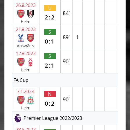
26.8.2023
U
84`
2:2
Heim
21.8.2023
S
89`
1
0:1
Auswärts
12.8.2023
S
90`
2:1
Heim
FA Cup
7.1.2024
N
90`
0:2
Heim
Premier League 2022/2023
28.5.2023