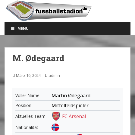
S
k
i
p
MENU
t
o
m
a
M. Ødegaard
i
n
c
März 16, 2024
admin
o
n
t
Martin Ødegaard
Voller Name
e
Mittelfeldspieler
Position
n
t
FC Arsenal
Aktuelles Team
Nationalität