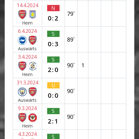
14.4.2024
N
79`
0:2
Heim
6.4.2024
S
89`
0:3
Auswärts
3.4.2024
S
90`
1
2:0
Heim
31.3.2024
U
90`
0:0
Auswärts
9.3.2024
S
90`
2:1
Heim
4.3.2024
S