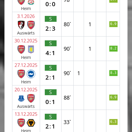
0:0
Heim
3.1.2026
S
80`
1
6.9
2:3
Auswärts
30.12.2025
S
90`
1
8.2
4:1
Heim
27.12.2025
S
90`
1
8.3
2:1
Heim
20.12.2025
S
88`
6.9
0:1
Auswärts
13.12.2025
S
33`
6.3
2:1
Heim