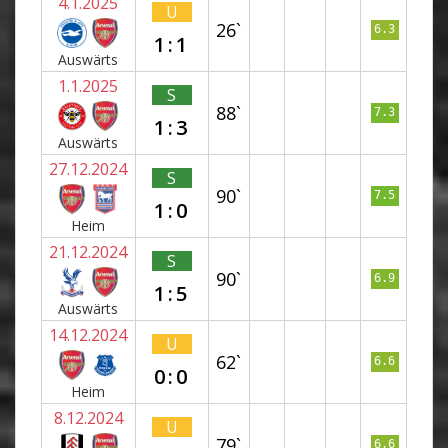
4.1.2025
U
26`
6.3
1:1
Auswärts
1.1.2025
S
88`
7.3
1:3
Auswärts
27.12.2024
S
90`
7.5
1:0
Heim
21.12.2024
S
90`
6.9
1:5
Auswärts
14.12.2024
U
62`
6.6
0:0
Heim
8.12.2024
U
79`
6.6