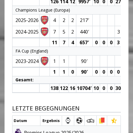
126
114
12
9957′
10
0
0
27 (3)
Champions League (Europa)
2025-2026
4
2
2
217′
2024-2025
7
5
2
440′
3 (0)
11
7
4
657′
0
0
0
3 (0)
FA Cup (England)
2023-2024
1
1
90′
1
1
0
90′
0
0
0
0 (0)
Gesamt:
138
122
16
10704′
10
0
0
30 (3)
LETZTE BEGEGNUNGEN
Datum
Ergebnis
Premier League 2025/2026