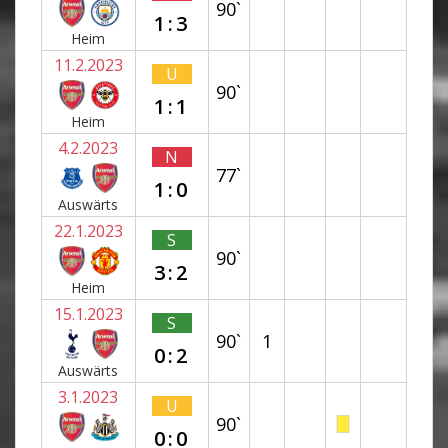
90`
1:3
Heim
11.2.2023
U
90`
1:1
Heim
4.2.2023
N
77`
1:0
Auswärts
22.1.2023
S
90`
3:2
Heim
15.1.2023
S
90`
1
0:2
Auswärts
3.1.2023
U
90`
0:0