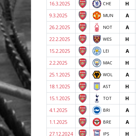
16.3.2025
H
CHE
9.3.2025
A
MUN
26.2.2025
A
NOT
22.2.2025
H
WES
15.2.2025
A
LEI
2.2.2025
H
MAC
25.1.2025
A
WOL
18.1.2025
H
AST
15.1.2025
H
TOT
4.1.2025
A
BRI
1.1.2025
A
BRE
27.12.2024
H
IPS