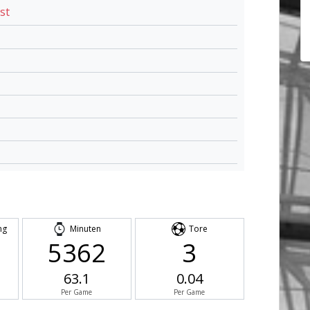
st
ng
Minuten
Tore
5362
3
63.1
0.04
Per Game
Per Game