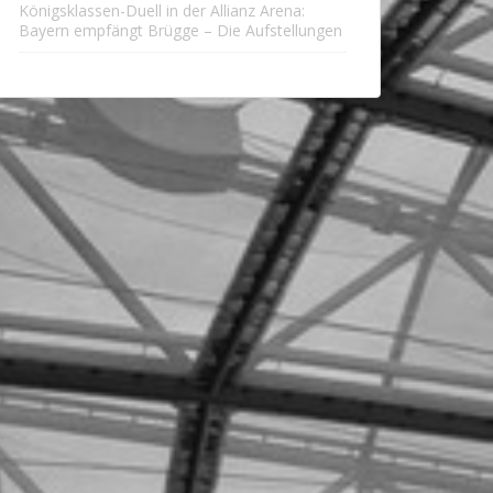
Königsklassen-Duell in der Allianz Arena:
Bayern empfängt Brügge – Die Aufstellungen