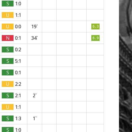
S
1:0
U
1:1
U
0:0
19`
6.3
N
0:1
34`
6.9
S
0:2
S
5:1
S
0:1
U
2:2
S
2:1
2`
U
1:1
S
1:3
1`
S
1:0