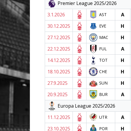
Premier League 2025/2026
3.1.2026
A
AST
30.12.2025
H
EVE
27.12.2025
H
MAC
22.12.2025
A
FUL
14.12.2025
H
TOT
18.10.2025
H
CHE
27.9.2025
H
SUN
20.9.2025
A
BUR
Europa League 2025/2026
11.12.2025
A
UTR
23.10.2025
H
POR