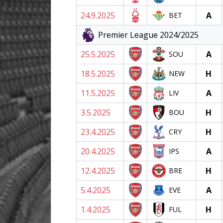
24.9.2025
A
BET
Premier League 2024/2025
25.5.2025
A
SOU
18.5.2025
H
NEW
11.5.2025
A
LIV
3.5.2025
H
BOU
23.4.2025
H
CRY
20.4.2025
A
IPS
12.4.2025
H
BRE
5.4.2025
A
EVE
1.4.2025
H
FUL