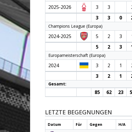
2025-2026
3
3
3
3
0
Champions League (Europa)
2024-2025
5
2
3
5
2
3
Europameisterschaft (Europa)
2024
3
2
1
3
2
1
Gesamt:
85
62
23
5
LETZTE BEGEGNUNGEN
Datum
Für
Gegen
H/A