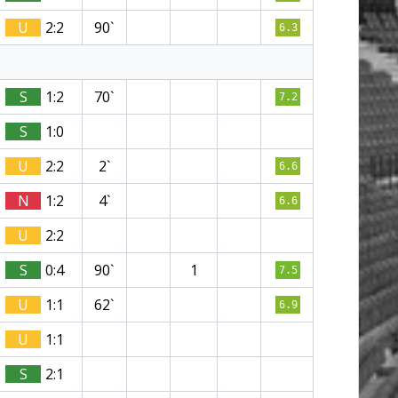
U
2:2
90`
6.3
S
1:2
70`
7.2
S
1:0
U
2:2
2`
6.6
N
1:2
4`
6.6
U
2:2
S
0:4
90`
1
7.5
U
1:1
62`
6.9
U
1:1
S
2:1