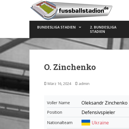
S
k
i
p
BUNDESLIGA STADIEN
2. BUNDESLIGA
t
STADIEN
o
m
a
i
n
O. Zinchenko
c
o
n
März 16, 2024
admin
t
e
n
Oleksandr Zinchenko
Voller Name
t
Defensivspieler
Position
Ukraine
Nationalteam