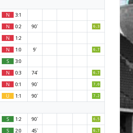
N
3:1
N
0:2
90`
6.3
N
1:2
N
1:0
9`
6.7
S
3:0
N
0:3
74`
6.7
N
0:1
90`
7.0
U
1:1
90`
7.2
S
1:2
90`
6.5
S
2:0
45`
6.7