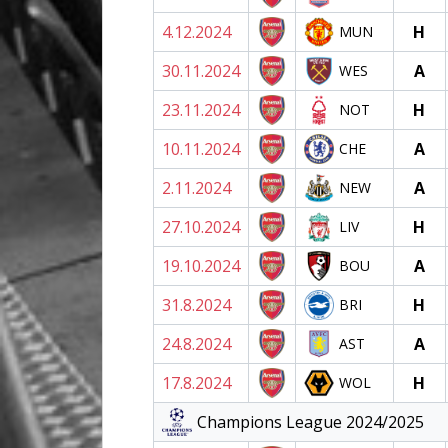
4.12.2024
H
MUN
30.11.2024
A
WES
23.11.2024
H
NOT
10.11.2024
A
CHE
2.11.2024
A
NEW
27.10.2024
H
LIV
19.10.2024
A
BOU
31.8.2024
H
BRI
24.8.2024
A
AST
17.8.2024
H
WOL
Champions League 2024/2025