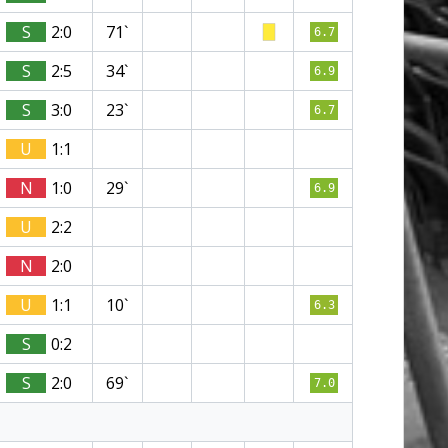
S
2:0
71`
6.7
S
2:5
34`
6.9
S
3:0
23`
6.7
U
1:1
N
1:0
29`
6.9
U
2:2
N
2:0
U
1:1
10`
6.3
S
0:2
S
2:0
69`
7.0