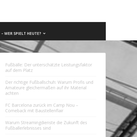
– WER SPIELT HEUTE?
Fußbälle: Der unterschätzte Leistungsfaktor
auf dem Platz
Der richtige Fußballschuh: Warum Profis und
Amateure gleichermaßen auf ihr Material
achten
FC Barcelona zurück im Camp Nou –
Comeback mit Baustellenflair
Warum Streamingdienste die Zukunft des
Fußballerlebnisses sind