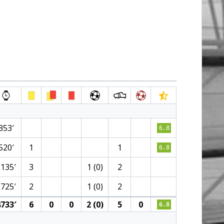
353′
6.8
520′
1
1
6.8
2135′
3
1 (0)
2
1725′
2
1 (0)
2
733′
6
0
0
2 (0)
5
0
6.8