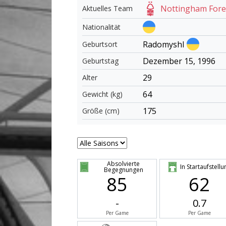
Nottingham Fore
Aktuelles Team
Nationalität
Radomyshl
Geburtsort
Dezember 15, 1996
Geburtstag
29
Alter
64
Gewicht (kg)
175
Größe (cm)
Absolvierte
In Startaufstellu
Begegnungen
85
62
-
0.7
Per Game
Per Game