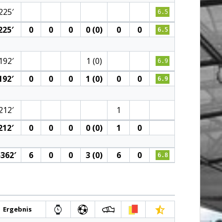
225′
6.5
225′
0
0
0
0 (0)
0
0
6.5
192′
1 (0)
6.9
192′
0
0
0
1 (0)
0
0
6.9
212′
1
212′
0
0
0
0 (0)
1
0
362′
6
0
0
3 (0)
6
0
6.8
Ergebnis