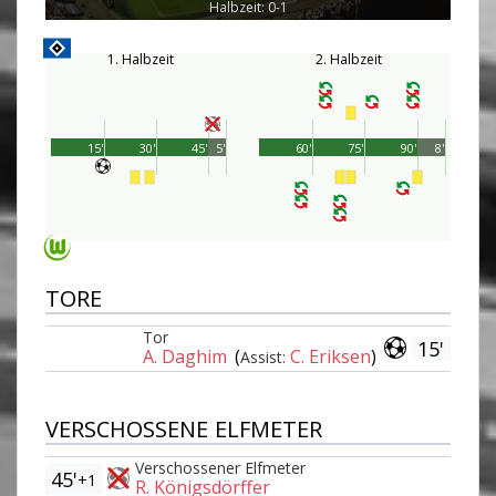
Halbzeit: 0-1
1. Halbzeit
2. Halbzeit
15'
30'
45'
5'
60'
75'
90'
8'
TORE
Tor
15'
A. Daghim
(
C. Eriksen
)
Assist:
VERSCHOSSENE ELFMETER
Verschossener Elfmeter
45'
+1
R. Königsdörffer