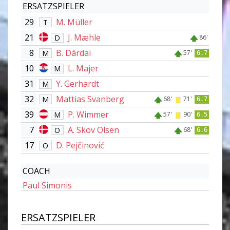
ERSATZSPIELER
29
M. Müller
T
21
J. Mæhle
D
86'
8
B. Dárdai
M
57'
6.7
10
L. Majer
M
31
Y. Gerhardt
M
32
Mattias Svanberg
M
68'
71'
6.7
39
P. Wimmer
M
57'
90'
6.5
7
A. Skov Olsen
O
68'
6.6
17
D. Pejčinović
O
COACH
Paul Simonis
ERSATZSPIELER