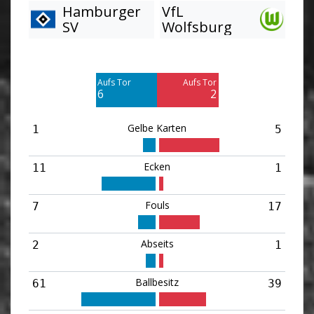
Hamburger
VfL
SV
Wolfsburg
Am Tor vorbei
Am Tor vorbei
13
4
Aufs Tor
Aufs Tor
Blocked
Blocked
6
2
7
1
Gelbe Karten
1
5
Ecken
11
1
Fouls
7
17
Abseits
2
1
Ballbesitz
61
39