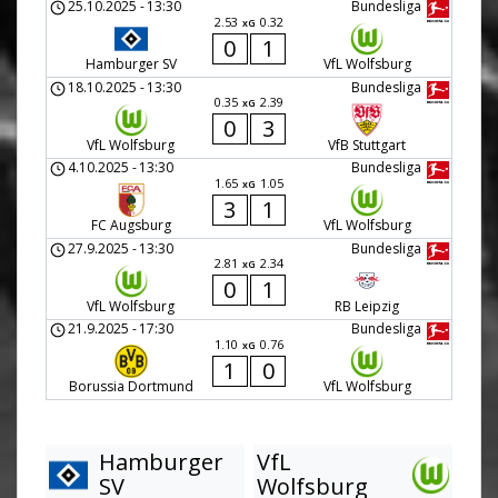
25.10.2025
-
13:30
Bundesliga
2.53
0.32
xG
0
1
Hamburger SV
VfL Wolfsburg
18.10.2025
-
13:30
Bundesliga
0.35
2.39
xG
0
3
VfL Wolfsburg
VfB Stuttgart
4.10.2025
-
13:30
Bundesliga
1.65
1.05
xG
3
1
FC Augsburg
VfL Wolfsburg
27.9.2025
-
13:30
Bundesliga
2.81
2.34
xG
0
1
VfL Wolfsburg
RB Leipzig
21.9.2025
-
17:30
Bundesliga
1.10
0.76
xG
1
0
Borussia Dortmund
VfL Wolfsburg
Hamburger
VfL
SV
Wolfsburg