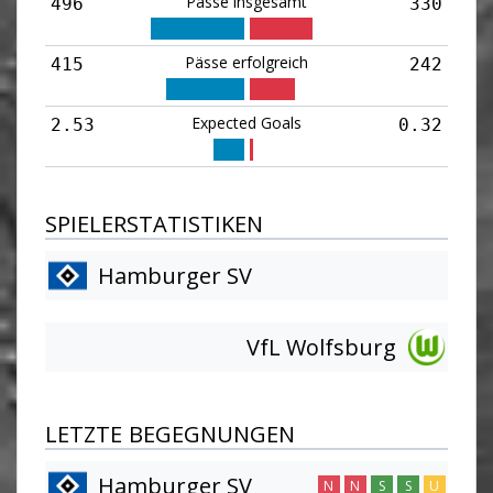
Pässe insgesamt
496
330
Pässe erfolgreich
415
242
Expected Goals
2.53
0.32
SPIELERSTATISTIKEN
Hamburger SV
VfL Wolfsburg
LETZTE BEGEGNUNGEN
Hamburger SV
N
N
S
S
U