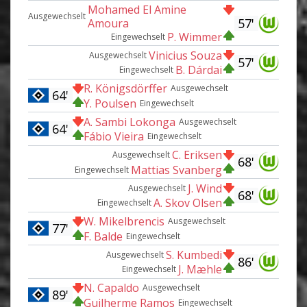
Mohamed El Amine
Ausgewechselt
57'
Amoura
P. Wimmer
Eingewechselt
Vinicius Souza
Ausgewechselt
57'
B. Dárdai
Eingewechselt
R. Königsdörffer
Ausgewechselt
64'
Y. Poulsen
Eingewechselt
A. Sambi Lokonga
Ausgewechselt
64'
Fábio Vieira
Eingewechselt
C. Eriksen
Ausgewechselt
68'
Mattias Svanberg
Eingewechselt
J. Wind
Ausgewechselt
68'
A. Skov Olsen
Eingewechselt
W. Mikelbrencis
Ausgewechselt
77'
F. Balde
Eingewechselt
S. Kumbedi
Ausgewechselt
86'
J. Mæhle
Eingewechselt
N. Capaldo
Ausgewechselt
89'
Guilherme Ramos
Eingewechselt