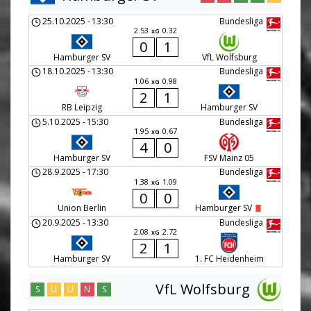
25.10.2025
-
13:30
Bundesliga
2.53
0.32
xG
0
1
Hamburger SV
VfL Wolfsburg
18.10.2025
-
13:30
Bundesliga
1.06
0.98
xG
2
1
RB Leipzig
Hamburger SV
5.10.2025
-
15:30
Bundesliga
1.95
0.67
xG
4
0
Hamburger SV
FSV Mainz 05
28.9.2025
-
17:30
Bundesliga
1.38
1.09
xG
0
0
Union Berlin
Hamburger SV
20.9.2025
-
13:30
Bundesliga
2.08
2.72
xG
2
1
Hamburger SV
1. FC Heidenheim
VfL Wolfsburg
S
U
U
N
S