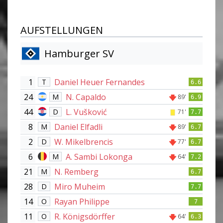
AUFSTELLUNGEN
Hamburger SV
1
Daniel Heuer Fernandes
T
6.6
24
N. Capaldo
M
89'
6.9
44
L. Vušković
D
71'
7.7
8
Daniel Elfadli
M
89'
6.7
2
W. Mikelbrencis
D
77'
6.7
6
A. Sambi Lokonga
M
64'
7.2
21
N. Remberg
M
6.7
28
Miro Muheim
D
7.7
14
Rayan Philippe
O
7
11
R. Königsdörffer
O
64'
6.3