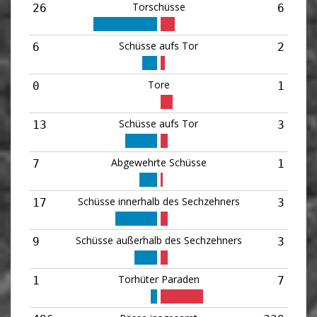
Torschüsse
26
6
Schüsse aufs Tor
6
2
Tore
0
1
Schüsse aufs Tor
13
3
Abgewehrte Schüsse
7
1
Schüsse innerhalb des Sechzehners
17
3
Schüsse außerhalb des Sechzehners
9
3
Torhüter Paraden
1
7