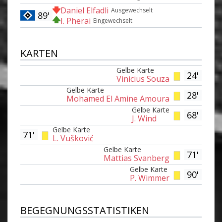
Daniel Elfadli
Ausgewechselt
89'
I. Pherai
Eingewechselt
KARTEN
Gelbe Karte
24'
Vinicius Souza
Gelbe Karte
28'
Mohamed El Amine Amoura
Gelbe Karte
68'
J. Wind
Gelbe Karte
71'
L. Vušković
Gelbe Karte
71'
Mattias Svanberg
Gelbe Karte
90'
P. Wimmer
BEGEGNUNGSSTATISTIKEN