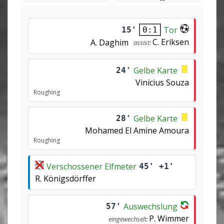
Tor
15'
0:1
C. Eriksen
A. Daghim
assist:
Gelbe Karte
24'
Vinicius Souza
Roughing
Gelbe Karte
28'
Mohamed El Amine Amoura
Roughing
Verschossener Elfmeter
45' +1'
R. Königsdörffer
Auswechslung
57'
P. Wimmer
eingewechselt: