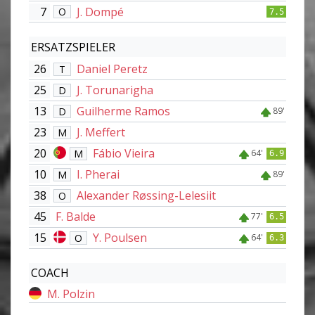
7
J. Dompé
O
7.5
ERSATZSPIELER
26
Daniel Peretz
T
25
J. Torunarigha
D
13
Guilherme Ramos
D
89'
23
J. Meffert
M
20
Fábio Vieira
M
64'
6.9
10
I. Pherai
M
89'
38
Alexander Røssing-Lelesiit
O
45
F. Balde
77'
6.5
15
Y. Poulsen
O
64'
6.3
COACH
M. Polzin