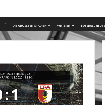
DIE GRÖSSTEN STADIEN
WM & EM
FUSSBALL HEUTE 
2024/2025
Spieltag 25
|
A PARK
8.3.2025
-
14:30
|
0
:
1