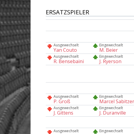
ERSATZSPIELER
Ausgewechselt
Eingewechselt
Yan Couto
M. Beier
Ausgewechselt
Eingewechselt
R. Bensebaini
J. Ryerson
Ausgewechselt
Eingewechselt
P. Groß
Marcel Sabitze
Ausgewechselt
Eingewechselt
J. Gittens
J. Duranville
Ausgewechselt
Eingewechselt