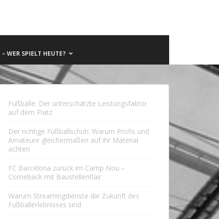
– WER SPIELT HEUTE?
Fußbälle: Der unterschätzte Leistungsfaktor
auf dem Platz
Der richtige Fußballschuh: Warum Profis und
Amateure gleichermaßen auf ihr Material
achten
FC Barcelona zurück im Camp Nou –
Comeback mit Baustellenflair
Warum Streamingdienste die Zukunft des
Fußballerlebnisses sind