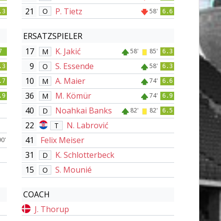
21
P. Tietz
O
58'
.3
6.6
ERSATZSPIELER
17
K. Jakić
M
58'
85'
7
6.3
9
S. Essende
O
58'
.3
6.3
10
A. Maier
M
74'
.7
6.6
36
M. Kömür
M
74'
.9
6.9
40
Noahkai Banks
D
82'
82'
6.5
22
N. Labrović
T
41
Felix Meiser
90'
31
K. Schlotterbeck
D
15
S. Mounié
O
COACH
J. Thorup