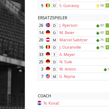
9
S. Guirassy
O
58'
6
ERSATZSPIELER
26
J. Ryerson
D
63'
14
M. Beier
O
63'
6
20
Marcel Sabitzer
M
75'
6
16
J. Duranville
O
75'
6
33
A. Meyer
T
25
N. Süle
D
3
W. Anton
D
7
G. Reyna
M
COACH
N. Kovač