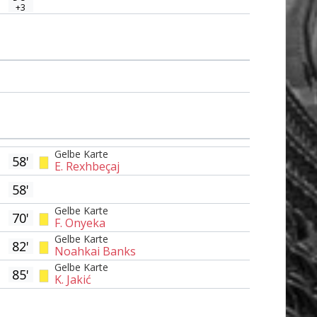
+3
Gelbe Karte
58'
E. Rexhbeçaj
58'
Gelbe Karte
70'
F. Onyeka
Gelbe Karte
82'
Noahkai Banks
Gelbe Karte
85'
K. Jakić