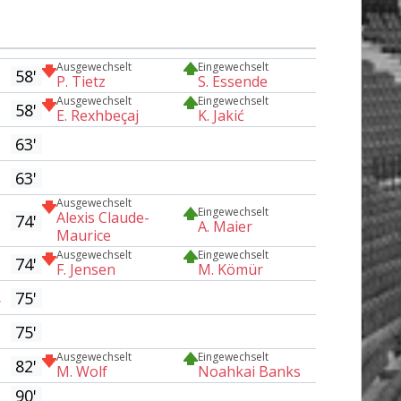
Ausgewechselt
Eingewechselt
58'
P. Tietz
S. Essende
Ausgewechselt
Eingewechselt
58'
E. Rexhbeçaj
K. Jakić
63'
63'
Ausgewechselt
Eingewechselt
Alexis Claude-
74'
A. Maier
Maurice
Ausgewechselt
Eingewechselt
74'
F. Jensen
M. Kömür
75'
r
75'
Ausgewechselt
Eingewechselt
82'
M. Wolf
Noahkai Banks
90'