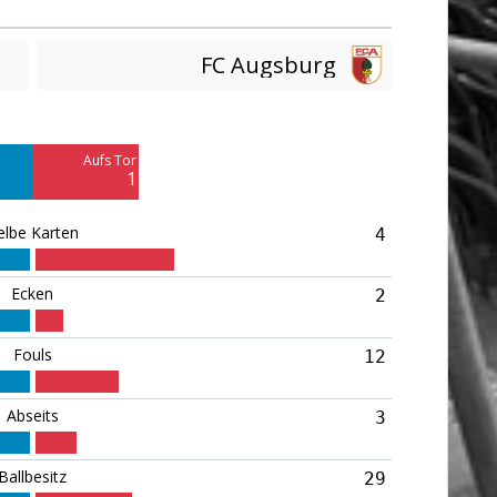
FC Augsburg
Am Tor vorbei
4
Aufs Tor
Blocked
1
2
elbe Karten
4
Ecken
2
Fouls
12
Abseits
3
Ballbesitz
29