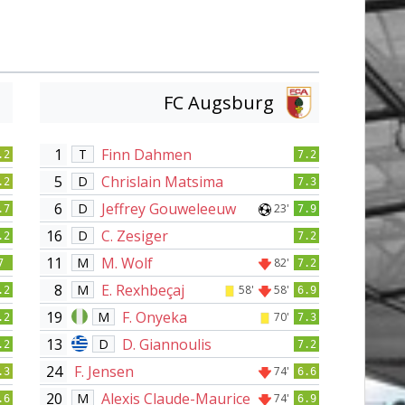
FC Augsburg
1
Finn Dahmen
T
.2
7.2
5
Chrislain Matsima
D
.2
7.3
6
Jeffrey Gouweleeuw
D
23'
.7
7.9
16
C. Zesiger
D
.2
7.2
11
M. Wolf
M
82'
7
7.2
8
E. Rexhbeçaj
M
58'
58'
.2
6.9
19
F. Onyeka
M
70'
.2
7.3
13
D. Giannoulis
D
.2
7.2
24
F. Jensen
74'
.3
6.6
20
Alexis Claude-Maurice
M
74'
.6
6.9