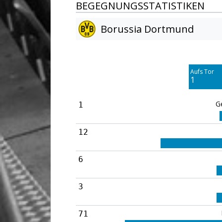
BEGEGNUNGSSTATISTIKEN
Borussia Dortmund
Am Tor vorbei
6
Aufs Tor
Blocked
1
5
G
1
12
6
3
71