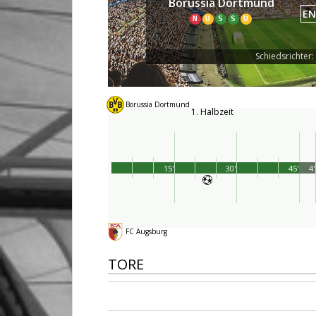
Borussia Dortmund
EN
N
U
S
S
U
Schiedsrichter:
Borussia Dortmund
1. Halbzeit
15'
30'
45'
4'
FC Augsburg
TORE