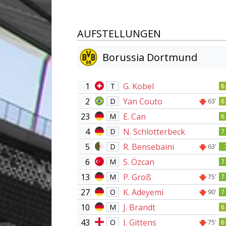
AUFSTELLUNGEN
Borussia Dortmund
1
G. Kobel
T
6
2
Yan Couto
D
63'
6
23
E. Can
M
6
4
N. Schlotterbeck
D
7
5
R. Bensebaini
D
63'
6
S. Özcan
M
7
13
P. Groß
M
75'
7
27
K. Adeyemi
O
90'
7
10
J. Brandt
M
6
43
J. Gittens
O
75'
6