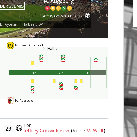
FC Augsburg
DERGEBNIS
N
U
U
S
U
Jeffrey Gouweleeuw
23'
 D. Aytekin
Halbzeit: 0-1
|
Borussia Dortmund
2. Halbzeit
60'
75'
90'
9'
FC Augsburg
Tor
23'
Jeffrey Gouweleeuw
(
M. Wolf
)
Assist: