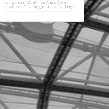
Königsklassen-Duell in der Allianz Arena:
Bayern empfängt Brügge – Die Aufstellungen