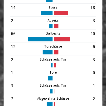
Fouls
14
18
Abseits
2
3
Ballbesitz
60
40
Torschüsse
12
6
Schüsse aufs Tor
2
3
Tore
1
0
Schüsse aufs Tor
3
1
Abgewehrte Schüsse
7
2