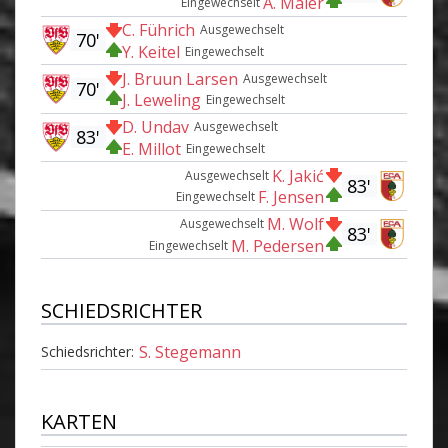
A. Maier
Eingewechselt
C. Führich
Ausgewechselt
70'
Y. Keitel
Eingewechselt
J. Bruun Larsen
Ausgewechselt
70'
J. Leweling
Eingewechselt
D. Undav
Ausgewechselt
83'
E. Millot
Eingewechselt
K. Jakić
Ausgewechselt
83'
F. Jensen
Eingewechselt
M. Wolf
Ausgewechselt
83'
M. Pedersen
Eingewechselt
SCHIEDSRICHTER
S. Stegemann
Schiedsrichter:
KARTEN