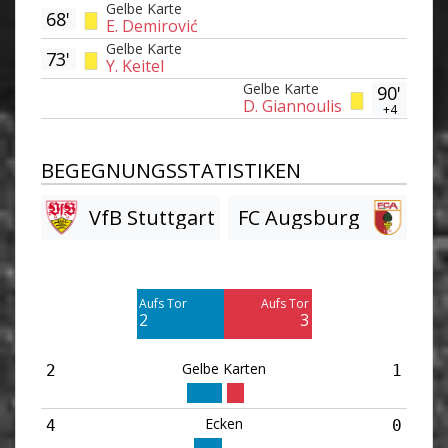
Gelbe Karte
68'
E. Demirović
Gelbe Karte
73'
Y. Keitel
Gelbe Karte
90'
D. Giannoulis
+4
BEGEGNUNGSSTATISTIKEN
VfB Stuttgart
FC Augsburg
Am Tor vorbei
Am Tor vorbei
3
3
Aufs Tor
Aufs Tor
Blocked
Blocked
2
3
7
2
Gelbe Karten
2
1
Ecken
4
0