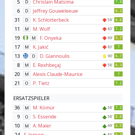
5
Chrislain Matsima
D
7.9
6
Jeffrey Gouweleeuw
D
6.3
31
K. Schlotterbeck
D
58'
6.6
11
M. Wolf
M
83'
7.2
19
F. Onyeka
M
69'
5.7
17
K. Jakić
M
83'
7
13
D. Giannoulis
D
90'
6.7
8
E. Rexhbeçaj
M
58'
6.3
20
Alexis Claude-Maurice
M
7
21
P. Tietz
O
7.2
ERSATZSPIELER
36
M. Kömür
M
58'
7.2
9
S. Essende
O
58'
6.6
10
A. Maier
M
69'
6.5
24
F. Jensen
83'
6.3