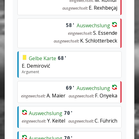
M. Kömür
eingewechselt:
E. Rexhbeçaj
ausgewechselt:
Auswechslung
58'
S. Essende
eingewechselt:
K. Schlotterbeck
ausgewechselt:
Gelbe Karte
68'
E. Demirović
Argument
Auswechslung
69'
A. Maier
F. Onyeka
eingewechselt:
ausgewechselt:
Auswechslung
70'
Y. Keitel
C. Führich
eingewechselt:
ausgewechselt:
Auswechslung
70'