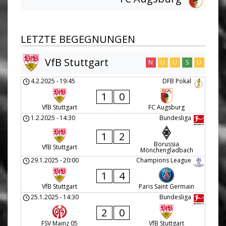
LETZTE BEGEGNUNGEN
VfB Stuttgart
N
U
U
S
U
4.2.2025
-
19:45
DFB Pokal
1
0
VfB Stuttgart
FC Augsburg
1.2.2025
-
14:30
Bundesliga
1
2
Borussia
VfB Stuttgart
Mönchengladbach
29.1.2025
-
20:00
Champions League
1
4
VfB Stuttgart
Paris Saint Germain
25.1.2025
-
14:30
Bundesliga
2
0
FSV Mainz 05
VfB Stuttgart