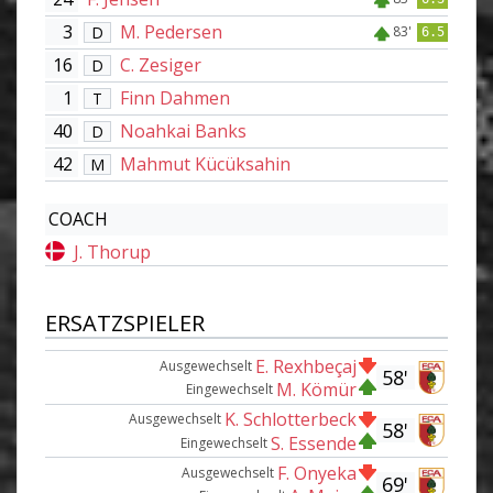
3
M. Pedersen
D
83'
6.5
16
C. Zesiger
D
1
Finn Dahmen
T
40
Noahkai Banks
D
42
Mahmut Kücüksahin
M
COACH
J. Thorup
ERSATZSPIELER
E. Rexhbeçaj
Ausgewechselt
58'
M. Kömür
Eingewechselt
K. Schlotterbeck
Ausgewechselt
58'
S. Essende
Eingewechselt
F. Onyeka
Ausgewechselt
69'