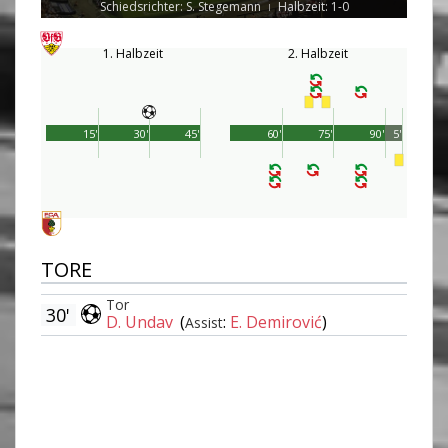
Schiedsrichter: S. Stegemann
Halbzeit: 1-0
|
1. Halbzeit
2. Halbzeit
15'
30'
45'
60'
75'
90'
5'
TORE
Tor
30'
D. Undav
(
:
E. Demirović
)
Assist