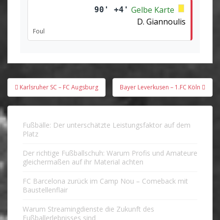
Gelbe Karte
90' +4'
D. Giannoulis
Foul
Beitragsnavigation
Karlsruher SC – FC Augsburg
Bayer Leverkusen – 1.FC Köln
Fußbälle: Der unterschätzte Leistungsfaktor auf dem
Platz
Der richtige Fußballschuh: Warum Profis und Amateure
gleichermaßen auf ihr Material achten
FC Barcelona zurück im Camp Nou – Comeback mit
Baustellenflair
Warum Streamingdienste die Zukunft des
Fußballerlebnisses sind