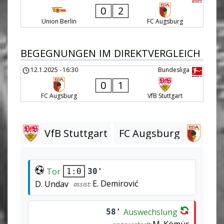
0
2
Union Berlin
FC Augsburg
BEGEGNUNGEN IM DIREKTVERGLEICH
12.1.2025
-
16:30
Bundesliga
0
1
FC Augsburg
VfB Stuttgart
VfB Stuttgart
FC Augsburg
Tor
30'
1:0
E. Demirović
D. Undav
assist:
Auswechslung
58'