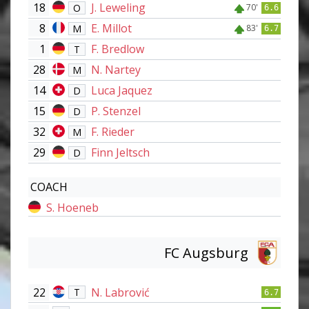
18
J. Leweling
O
70'
6.6
8
E. Millot
M
83'
6.7
1
F. Bredlow
T
28
N. Nartey
M
14
Luca Jaquez
D
15
P. Stenzel
D
32
F. Rieder
M
29
Finn Jeltsch
D
COACH
S. Hoeneb
FC Augsburg
22
N. Labrović
T
6.7