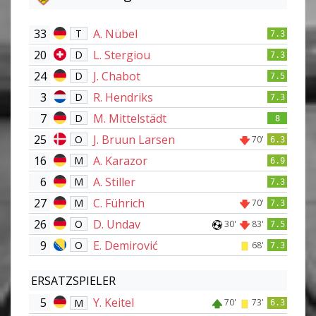
33
A. Nübel
T
7.3
20
L. Stergiou
D
7.3
24
J. Chabot
D
7.5
3
R. Hendriks
D
7.3
7
M. Mittelstädt
D
8
25
J. Bruun Larsen
O
70'
6.3
16
A. Karazor
M
6.9
6
A. Stiller
M
7.3
27
C. Führich
M
70'
7.3
26
D. Undav
O
30'
83'
7.5
9
E. Demirović
O
68'
7.3
ERSATZSPIELER
5
Y. Keitel
M
70'
73'
6.3