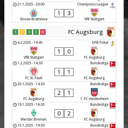
21.1.2025
-
20:00
Champions League
1
3
Slovan Bratislava
VfB Stuttgart
FC Augsburg
S
U
S
S
N
4.2.2025
-
19:45
DFB Pokal
1
0
VfB Stuttgart
FC Augsburg
1.2.2025
-
14:30
Bundesliga
1
1
FC St. Pauli
FC Augsburg
25.1.2025
-
14:30
Bundesliga
2
1
FC Augsburg
1. FC Heidenheim
19.1.2025
-
16:30
Bundesliga
0
2
Werder Bremen
FC Augsburg
15.1.2025
-
19:30
Bundesliga