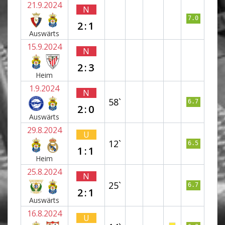
21.9.2024
N
7.0
2:1
Auswärts
15.9.2024
N
2:3
Heim
1.9.2024
N
58`
6.7
2:0
Auswärts
29.8.2024
U
12`
6.5
1:1
Heim
25.8.2024
N
25`
6.7
2:1
Auswärts
16.8.2024
U