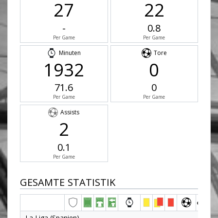
27
22
-
0.8
Per Game
Per Game
Minuten
Tore
1932
0
71.6
0
Per Game
Per Game
Assists
2
0.1
Per Game
GESAMTE STATISTIK
La Liga (Spanien)