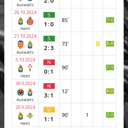
2:0
Auswärts
26.10.2024
S
85`
7.2
1:0
Heim
21.10.2024
S
73`
6.9
2:3
Auswärts
5.10.2024
N
90`
7.3
0:1
Heim
30.9.2024
N
12`
6.2
3:1
Auswärts
26.9.2024
U
90`
1
7.3
1:1
Heim