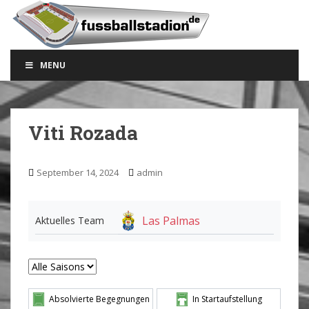
S
k
i
p
MENU
t
o
m
a
Viti Rozada
i
n
c
September 14, 2024
admin
o
n
t
Las Palmas
Aktuelles Team
e
n
t
Absolvierte Begegnungen
In Startaufstellung