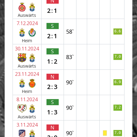
N
2:1
Auswärts
7.12.2024
S
58`
6.6
2:1
Heim
30.11.2024
S
83`
7.0
1:2
Auswärts
23.11.2024
N
90`
6.9
2:3
Heim
8.11.2024
S
90`
7.2
1:3
Auswärts
3.11.2024
N
90`
7.0