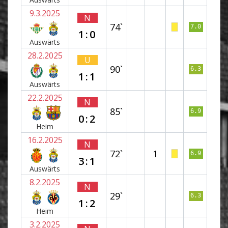
9.3.2025
N
74`
7.0
1:0
Auswärts
28.2.2025
U
90`
6.3
1:1
Auswärts
22.2.2025
N
85`
6.9
0:2
Heim
16.2.2025
N
72`
1
6.9
3:1
Auswärts
8.2.2025
N
29`
6.3
1:2
Heim
3.2.2025