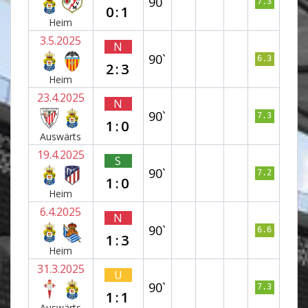
90`
7.3
0:1
Heim
3.5.2025
N
90`
6.3
2:3
Heim
23.4.2025
N
90`
7.3
1:0
Auswärts
19.4.2025
S
90`
7.2
1:0
Heim
6.4.2025
N
90`
6.6
1:3
Heim
31.3.2025
U
90`
7.3
1:1
Auswärts