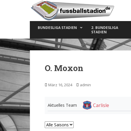
S
k
i
p
BUNDESLIGA STADIEN
2. BUNDESLIGA
t
STADIEN
o
m
a
i
n
O. Moxon
c
o
n
März 16, 2024
admin
t
e
n
Carlisle
Aktuelles Team
t