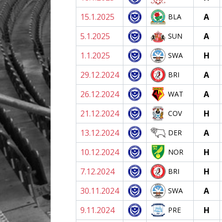
15.1.2025
A
BLA
5.1.2025
A
SUN
1.1.2025
H
SWA
29.12.2024
A
BRI
26.12.2024
A
WAT
21.12.2024
H
COV
13.12.2024
A
DER
10.12.2024
H
NOR
7.12.2024
H
BRI
30.11.2024
A
SWA
9.11.2024
H
PRE