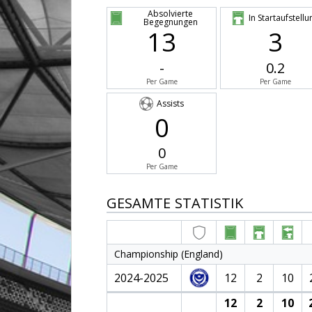
Absolvierte
In Startaufstellu
Begegnungen
13
3
-
0.2
Per Game
Per Game
Assists
0
0
Per Game
GESAMTE STATISTIK
Championship (England)
2024-2025
12
2
10
12
2
10