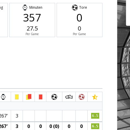
ng
Minuten
Tore
357
0
27.5
0
Per Game
Per Game
267′
3
6.5
267′
3
0
0
0 (0)
0
0
6.5