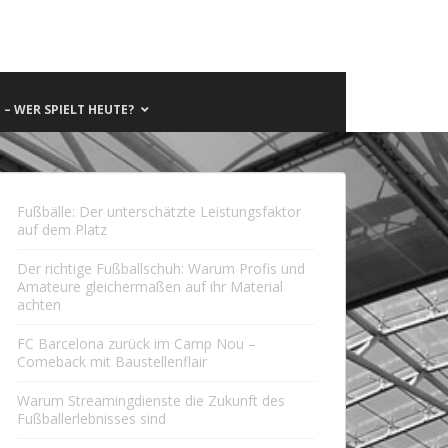
– WER SPIELT HEUTE?
Fußbälle: Der unterschätzte Leistungsfaktor
auf dem Platz
Der richtige Fußballschuh: Warum Profis und
Amateure gleichermaßen auf ihr Material
achten
FC Barcelona zurück im Camp Nou –
Comeback mit Baustellenflair
Warum Streamingdienste die Zukunft des
Fußballerlebnisses sind