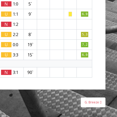
N
1:0
5`
U
1:1
9`
6.9
N
1:2
U
2:2
8`
5.3
U
0:0
19`
7.2
U
3:3
15`
6.9
N
3:1
90`
G. Breeze