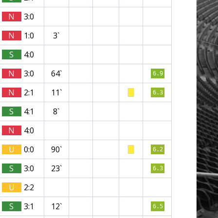
N
3:0
N
1:0
3`
S
4:0
N
3:0
64`
6.9
N
2:1
11`
6.3
S
4:1
8`
N
4:0
U
0:0
90`
6.2
S
3:0
23`
6.3
U
2:2
S
3:1
12`
6.5