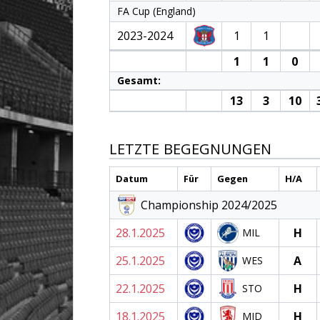
FA Cup (England)
2023-2024
1
1
1
1
0
Gesamt:
13
3
10
LETZTE BEGEGNUNGEN
Datum
Für
Gegen
H/A
Championship 2024/2025
28.1.2025
H
MIL
25.1.2025
A
WES
22.1.2025
H
STO
18.1.2025
H
MID