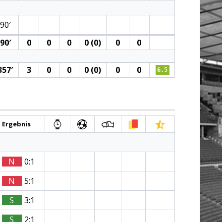
90′
90′
0
0
0
0 (0)
0
0
357′
3
0
0
0 (0)
0
0
6.5
Ergebnis
N
0:1
N
5:1
S
3:1
S
2:1