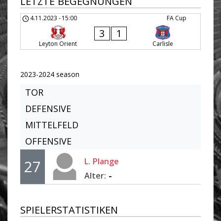
LETZTE BEGEGNUNGEN
4.11.2023
-
15:00
FA Cup
3
1
Leyton Orient
Carlisle
2023-2024 season
TOR
DEFENSIVE
MITTELFELD
OFFENSIVE
L.
Plange
27
-
Alter:
SPIELERSTATISTIKEN