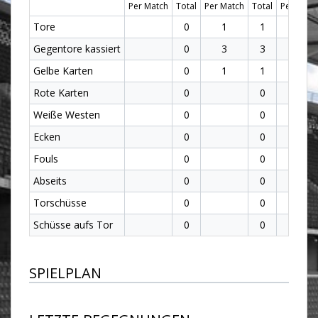
Per Match
Total
Per Match
Total
Per Matc
Tore
0
1
1
1
Gegentore kassiert
0
3
3
3
Gelbe Karten
0
1
1
1
Rote Karten
0
0
Weiße Westen
0
0
Ecken
0
0
Fouls
0
0
Abseits
0
0
Torschüsse
0
0
Schüsse aufs Tor
0
0
SPIELPLAN