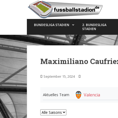
S
k
i
p
BUNDESLIGA STADIEN
2. BUNDESLIGA
t
STADIEN
o
m
a
i
n
Maximiliano Caufrie
c
o
n
September 15, 2024
t
e
n
Valencia
Aktuelles Team
t