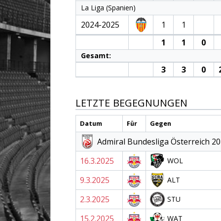
La Liga (Spanien)
2024-2025
1
1
1
1
0
Gesamt:
3
3
0
LETZTE BEGEGNUNGEN
Datum
Für
Gegen
Admiral Bundesliga Österreich 2
16.3.2025
WOL
9.3.2025
ALT
2.3.2025
STU
15.2.2025
WAT