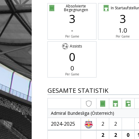
Absolvierte
In Startaufstellu
Begegnungen
3
3
-
1.0
Per Game
Per Game
Assists
0
0
Per Game
GESAMTE STATISTIK
Admiral Bundesliga (Österreich)
2024-2025
2
2
2
2
0