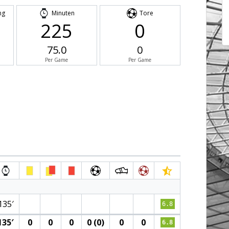
ng
Minuten
Tore
225
0
75.0
0
Per Game
Per Game
135′
6.8
135′
0
0
0
0 (0)
0
0
6.8