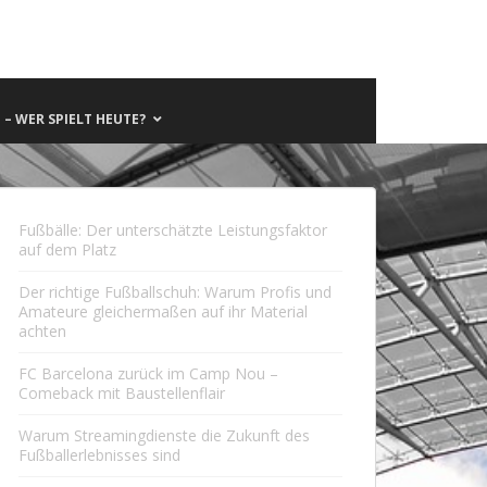
– WER SPIELT HEUTE?
Fußbälle: Der unterschätzte Leistungsfaktor
auf dem Platz
Der richtige Fußballschuh: Warum Profis und
Amateure gleichermaßen auf ihr Material
achten
FC Barcelona zurück im Camp Nou –
Comeback mit Baustellenflair
Warum Streamingdienste die Zukunft des
Fußballerlebnisses sind