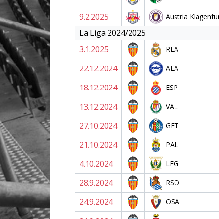
9.2.2025
Austria Klagenfu
La Liga 2024/2025
3.1.2025
REA
22.12.2024
ALA
18.12.2024
ESP
13.12.2024
VAL
27.10.2024
GET
21.10.2024
PAL
4.10.2024
LEG
28.9.2024
RSO
24.9.2024
OSA