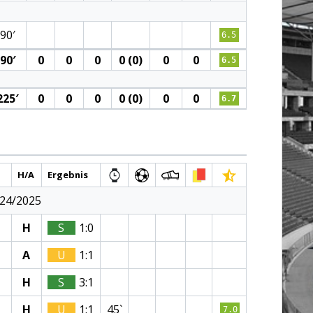
90′
6.5
90′
0
0
0
0 (0)
0
0
6.5
225′
0
0
0
0 (0)
0
0
6.7
H/A
Ergebnis
024/2025
H
S
1:0
A
U
1:1
H
S
3:1
H
U
1:1
45`
7.0