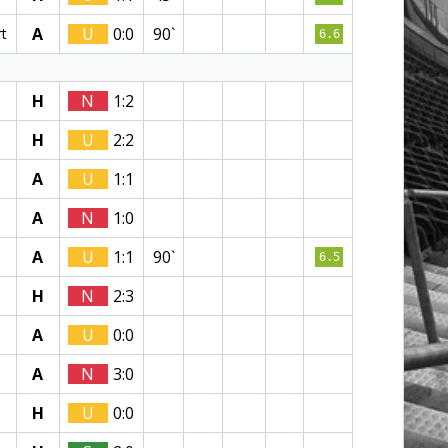
A
U
0:0
90`
rt
6.6
H
N
1:2
H
U
2:2
A
U
1:1
A
N
1:0
A
U
1:1
90`
6.5
H
N
2:3
A
U
0:0
A
N
3:0
H
U
0:0