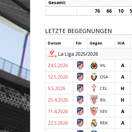
Gesamt:
76
66
10
5
LETZTE BEGEGNUNGEN
Datum
Für
Gegen
H/A
La Liga 2025/2026
24.5.2026
A
VIL
12.5.2026
A
OSA
9.5.2026
H
CEL
25.4.2026
H
BIL
11.4.2026
A
SEV
22.3.2026
A
REA