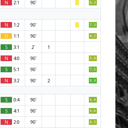
N
2:1
90`
6.3
N
1:2
90`
7.3
U
1:1
90`
6.2
S
3:1
2`
1
N
4:0
90`
5.9
S
5:1
90`
7.5
N
3:2
90`
2
8.9
S
0:4
90`
6.9
S
4:1
90`
6.6
N
2:0
90`
6.3