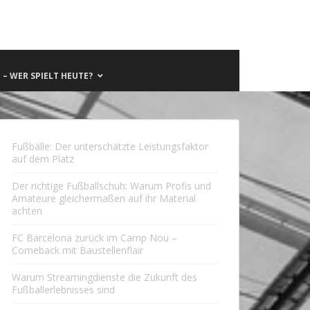
– WER SPIELT HEUTE?
Fußbälle: Der unterschätzte Leistungsfaktor
auf dem Platz
Der richtige Fußballschuh: Warum Profis und
Amateure gleichermaßen auf ihr Material
achten
FC Barcelona zurück im Camp Nou –
Comeback mit Baustellenflair
Warum Streamingdienste die Zukunft des
Fußballerlebnisses sind