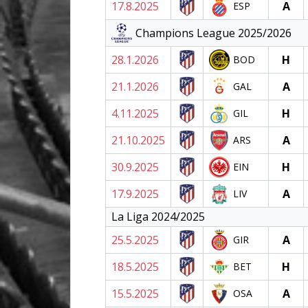
17.8.2025
A
ESP
Champions League 2025/2026
28.1.2026
H
BOD
21.1.2026
A
GAL
4.11.2025
H
GIL
21.10.2025
A
ARS
30.9.2025
H
EIN
17.9.2025
A
LIV
La Liga 2024/2025
25.5.2025
A
GIR
18.5.2025
H
BET
15.5.2025
A
OSA