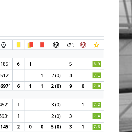
2185′
6
1
5
6.9
2512′
1
2 (0)
4
7.1
697′
6
1
1
2 (0)
9
0
7.0
452′
1
3 (0)
1
7.2
693′
1
2 (0)
3
7.4
145′
2
0
0
5 (0)
3
1
7.3