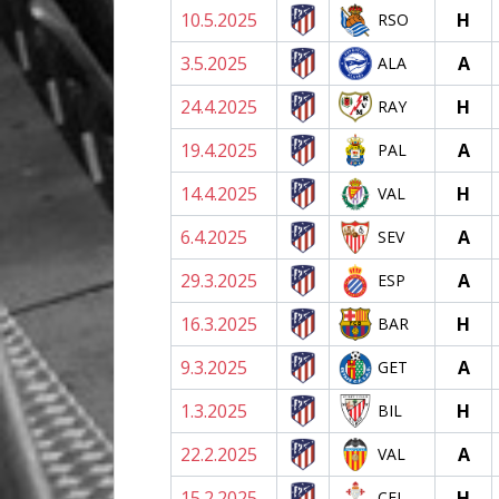
10.5.2025
H
RSO
3.5.2025
A
ALA
24.4.2025
H
RAY
19.4.2025
A
PAL
14.4.2025
H
VAL
6.4.2025
A
SEV
29.3.2025
A
ESP
16.3.2025
H
BAR
9.3.2025
A
GET
1.3.2025
H
BIL
22.2.2025
A
VAL
15.2.2025
H
CEL