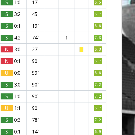
S
1:0
17`
6.5
S
3:2
45`
6.7
S
0:1
19`
6.6
S
4:2
74`
1
7.3
N
3:0
27`
6.3
N
0:1
90`
6.7
U
0:0
59`
6.6
S
3:0
90`
7.2
S
1:0
90`
7.2
U
1:1
90`
6.7
S
0:3
78`
7.2
S
0:1
14`
6.9