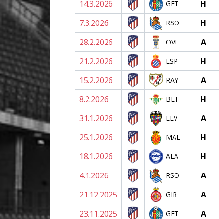
14.3.2026
H
GET
7.3.2026
H
RSO
28.2.2026
A
OVI
21.2.2026
H
ESP
15.2.2026
A
RAY
8.2.2026
H
BET
31.1.2026
A
LEV
25.1.2026
H
MAL
18.1.2026
H
ALA
4.1.2026
A
RSO
21.12.2025
A
GIR
23.11.2025
A
GET