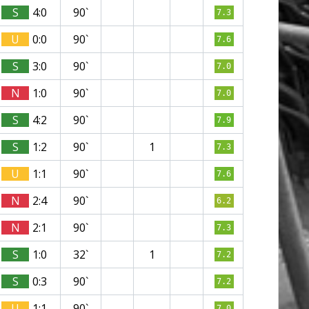
S
4:0
90`
7.3
U
0:0
90`
7.6
S
3:0
90`
7.0
N
1:0
90`
7.0
S
4:2
90`
7.9
S
1:2
90`
1
7.3
U
1:1
90`
7.6
N
2:4
90`
6.2
N
2:1
90`
7.3
S
1:0
32`
1
7.2
S
0:3
90`
7.2
U
1:1
90`
7.0