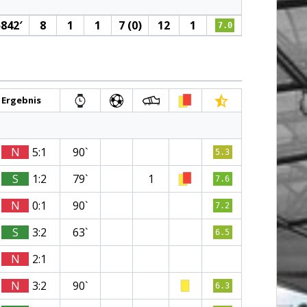
842′
8
1
1
7 (0)
12
1
7.0
Ergebnis
N
5:1
90`
5.3
S
1:2
79`
1
7.6
N
0:1
90`
7.2
S
3:2
63`
6.5
N
2:1
N
3:2
90`
6.3