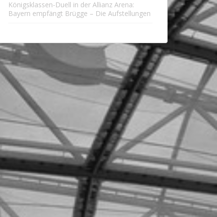
Königsklassen-Duell in der Allianz Arena:
Bayern empfängt Brügge – Die Aufstellungen