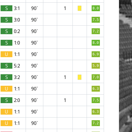
S
3:1
90`
1
8.0
S
3:0
90`
7.5
S
0:2
90`
7.2
S
1:0
90`
8.0
U
1:1
90`
6.9
S
5:2
90`
5.9
S
3:2
90`
1
7.0
U
1:1
90`
6.3
S
2:0
90`
1
7.5
U
1:1
90`
6.3
U
1:1
90`
7.2