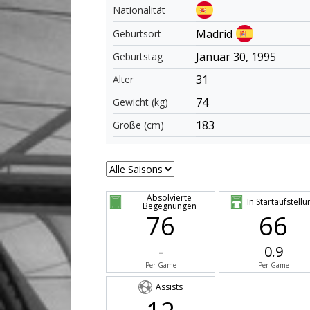
Nationalität
Madrid
Geburtsort
Januar 30, 1995
Geburtstag
31
Alter
74
Gewicht (kg)
183
Größe (cm)
Absolvierte
In Startaufstellu
Begegnungen
76
66
-
0.9
Per Game
Per Game
Assists