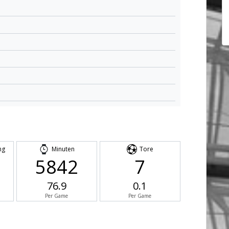
ng
Minuten
Tore
5842
7
76.9
0.1
Per Game
Per Game