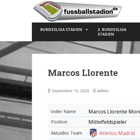
S
k
i
p
BUNDESLIGA STADIEN
2. BUNDESLIGA
t
STADIEN
o
m
a
i
n
Marcos Llorente
c
o
n
September 13, 2024
admin
t
e
n
Marcos Llorente Mor
Voller Name
t
Mittelfeldspieler
Position
Atletico Madrid
Aktuelles Team