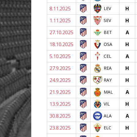
8.11.2025
H
LEV
1.11.2025
H
SEV
27.10.2025
A
BET
18.10.2025
H
OSA
5.10.2025
A
CEL
27.9.2025
H
REA
24.9.2025
H
RAY
21.9.2025
A
MAL
13.9.2025
H
VIL
30.8.2025
A
ALA
23.8.2025
H
ELC