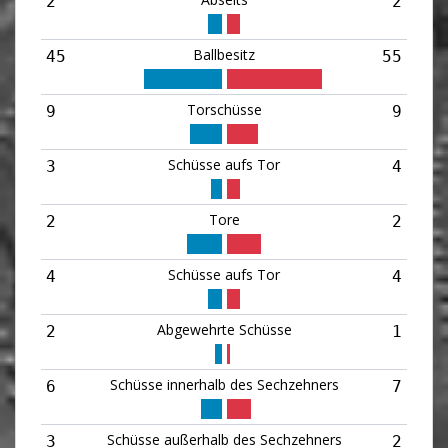
2
2
Ballbesitz
45
55
Torschüsse
9
9
Schüsse aufs Tor
3
4
Tore
2
2
Schüsse aufs Tor
4
4
Abgewehrte Schüsse
2
1
Schüsse innerhalb des Sechzehners
6
7
Schüsse außerhalb des Sechzehners
3
2