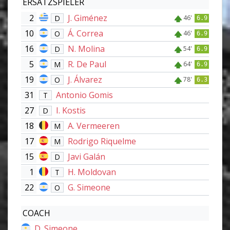
ERSATZSPIELER
2
J. Giménez
D
46'
6.9
10
Á. Correa
O
46'
6.9
16
N. Molina
D
54'
6.9
5
R. De Paul
M
64'
6.9
19
J. Álvarez
O
78'
6.3
31
Antonio Gomis
T
27
I. Kostis
D
18
A. Vermeeren
M
17
Rodrigo Riquelme
M
15
Javi Galán
D
1
H. Moldovan
T
22
G. Simeone
O
COACH
D. Simeone