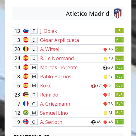
Atletico Madrid
13
J. Oblak
T
6
3
César Azpilicueta
D
6.9
20
A. Witsel
D
46'
6.5
24
R. Le Normand
D
40'
6.5
14
Marcos Llorente
M
20'
7.3
8
Pablo Barrios
M
43'
7.5
6
Koke
M
37'
64'
6.9
23
Reinildo
D
54'
6.3
7
A. Griezmann
O
78'
6.9
12
Samuel Lino
M
81'
6.3
9
A. Sørloth
O
45'
46'
7.3