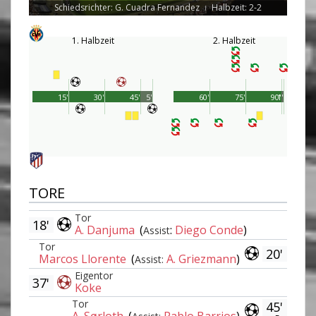
Schiedsrichter: G. Cuadra Fernandez
Halbzeit: 2-2
|
1. Halbzeit
2. Halbzeit
15'
30'
45'
5'
60'
75'
90'
1'
TORE
Tor
18'
A. Danjuma
(
:
Diego Conde
)
Assist
Tor
20'
Marcos Llorente
(
A. Griezmann
)
Assist:
Eigentor
37'
Koke
Tor
45'
A. Sørloth
(
Pablo Barrios
)