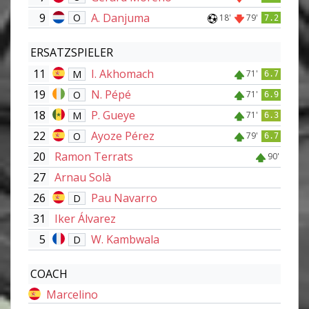
9
A. Danjuma
O
18'
79'
7.2
ERSATZSPIELER
11
I. Akhomach
M
71'
6.7
19
N. Pépé
O
71'
6.9
18
P. Gueye
M
71'
6.3
22
Ayoze Pérez
O
79'
6.7
20
Ramon Terrats
90'
27
Arnau Solà
26
Pau Navarro
D
31
Iker Álvarez
5
W. Kambwala
D
COACH
Marcelino