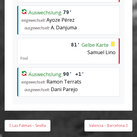
Auswechslung
79'
Ayoze Pérez
eingewechselt:
A. Danjuma
ausgewechselt:
Gelbe Karte
81'
Samuel Lino
Foul
Auswechslung
90' +1'
Ramon Terrats
eingewechselt:
Dani Parejo
ausgewechselt:
Beitragsnavigation
Las Palmas – Sevilla
Valencia – Barcelona