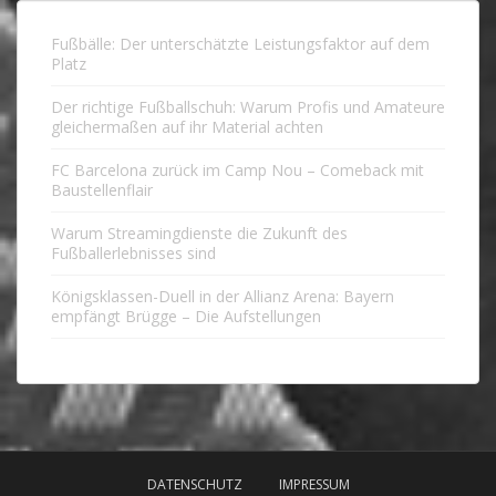
Fußbälle: Der unterschätzte Leistungsfaktor auf dem
Platz
Der richtige Fußballschuh: Warum Profis und Amateure
gleichermaßen auf ihr Material achten
FC Barcelona zurück im Camp Nou – Comeback mit
Baustellenflair
Warum Streamingdienste die Zukunft des
Fußballerlebnisses sind
Königsklassen-Duell in der Allianz Arena: Bayern
empfängt Brügge – Die Aufstellungen
DATENSCHUTZ
IMPRESSUM