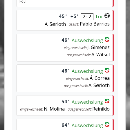
Foul
Tor
45' +5'
2:2
Pablo Barrios
A. Sørloth
assist:
Auswechslung
46'
J. Giménez
eingewechselt:
A. Witsel
ausgewechselt:
Auswechslung
46'
Á. Correa
eingewechselt:
A. Sørloth
ausgewechselt:
Auswechslung
54'
N. Molina
Reinildo
eingewechselt:
ausgewechselt:
Auswechslung
64'