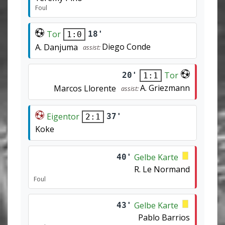
Foul
Tor
18'
1:0
Diego Conde
A. Danjuma
assist:
Tor
20'
1:1
A. Griezmann
Marcos Llorente
assist:
Eigentor
37'
2:1
Koke
Gelbe Karte
40'
R. Le Normand
Foul
Gelbe Karte
43'
Pablo Barrios