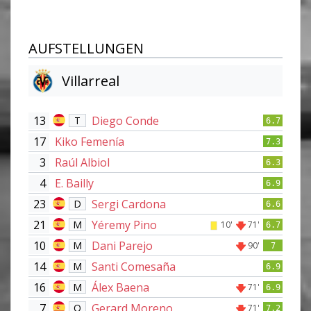
AUFSTELLUNGEN
Villarreal
13
Diego Conde
T
6.7
17
Kiko Femenía
7.3
3
Raúl Albiol
6.3
4
E. Bailly
6.9
23
Sergi Cardona
D
6.6
21
Yéremy Pino
M
10'
71'
6.7
10
Dani Parejo
M
90'
7
14
Santi Comesaña
M
6.9
16
Álex Baena
M
71'
6.9
7
Gerard Moreno
O
71'
7.2