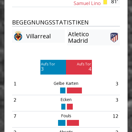
81'
Samuel Lino
BEGEGNUNGSSTATISTIKEN
Atletico
Villarreal
Madrid
Am Tor vorbei
Am Tor vorbei
4
5
Aufs Tor
Aufs Tor
Blocked
Blocked
3
4
2
1
Gelbe Karten
1
3
Ecken
2
3
Fouls
7
12
Abseits