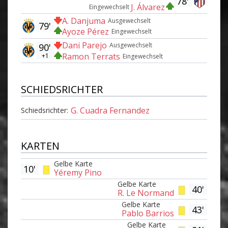
78'
J. Álvarez
Eingewechselt
A. Danjuma
Ausgewechselt
79'
Ayoze Pérez
Eingewechselt
Dani Parejo
Ausgewechselt
90'
Ramon Terrats
+1
Eingewechselt
SCHIEDSRICHTER
G. Cuadra Fernandez
Schiedsrichter:
KARTEN
Gelbe Karte
10'
Yéremy Pino
Gelbe Karte
40'
R. Le Normand
Gelbe Karte
43'
Pablo Barrios
Gelbe Karte