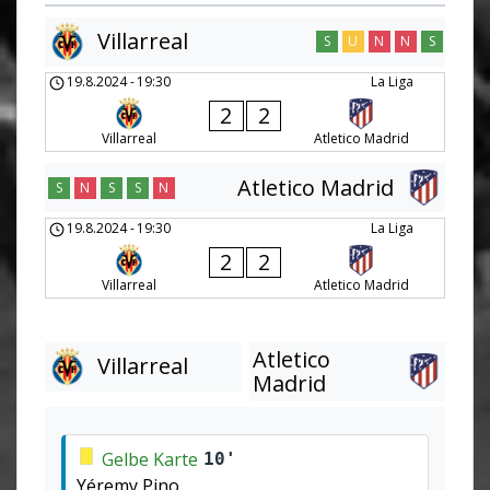
Villarreal
S
U
N
N
S
19.8.2024
-
19:30
La Liga
2
2
Villarreal
Atletico Madrid
Atletico Madrid
S
N
S
S
N
19.8.2024
-
19:30
La Liga
2
2
Villarreal
Atletico Madrid
Atletico
Villarreal
Madrid
Gelbe Karte
10'
Yéremy Pino