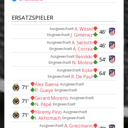
ERSATZSPIELER
A. Witsel
Ausgewechselt
46'
J. Giménez
Eingewechselt
A. Sørloth
Ausgewechselt
46'
Á. Correa
Eingewechselt
Reinildo
Ausgewechselt
54'
N. Molina
Eingewechselt
Koke
Ausgewechselt
64'
R. De Paul
Eingewechselt
Álex Baena
Ausgewechselt
71'
P. Gueye
Eingewechselt
Gerard Moreno
Ausgewechselt
71'
N. Pépé
Eingewechselt
Yéremy Pino
Ausgewechselt
71'
I. Akhomach
Eingewechselt
A. Griezmann
Ausgewechselt