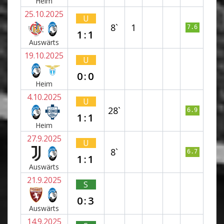
Heim
25.10.2025
U
8`
1
7.6
1:1
Auswärts
19.10.2025
U
0:0
Heim
4.10.2025
U
28`
6.9
1:1
Heim
27.9.2025
U
8`
6.7
1:1
Auswärts
21.9.2025
S
0:3
Auswärts
14.9.2025