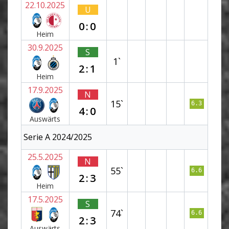
22.10.2025
U
0:0
Heim
30.9.2025
S
1`
2:1
Heim
17.9.2025
N
15`
6.3
4:0
Auswärts
Serie A 2024/2025
25.5.2025
N
55`
6.6
2:3
Heim
17.5.2025
S
74`
6.6
2:3
Auswärts