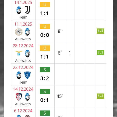
14.1.2025
U
1:1
Heim
11.1.2025
U
8`
6.5
0:0
Auswärts
28.12.2024
U
6`
1
7.3
1:1
Auswärts
22.12.2024
S
3:2
Heim
14.12.2024
S
45`
6.3
0:1
Auswärts
6.12.2024
S