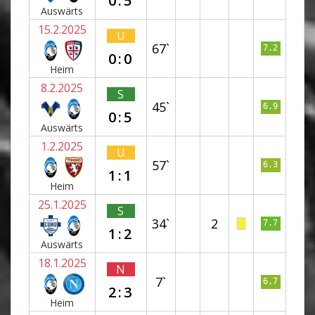
0:5
Auswärts
15.2.2025
U
67`
7.2
0:0
Heim
8.2.2025
S
45`
6.9
0:5
Auswärts
1.2.2025
U
57`
6.3
1:1
Heim
25.1.2025
S
34`
2
7.7
1:2
Auswärts
18.1.2025
N
7`
6.7
2:3
Heim