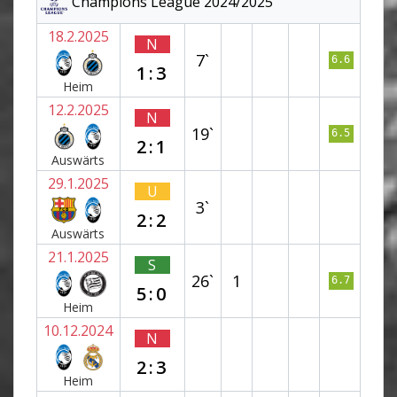
Champions League 2024/2025
18.2.2025
N
7`
6.6
1:3
Heim
12.2.2025
N
19`
6.5
2:1
Auswärts
29.1.2025
U
3`
2:2
Auswärts
21.1.2025
S
26`
1
6.7
5:0
Heim
10.12.2024
N
2:3
Heim