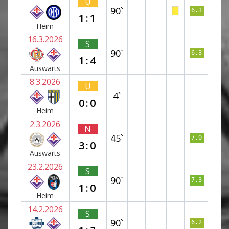
U
90`
6.3
1:1
Heim
16.3.2026
S
90`
6.3
1:4
Auswärts
8.3.2026
U
4`
0:0
Heim
2.3.2026
N
45`
7.0
3:0
Auswärts
23.2.2026
S
90`
7.3
1:0
Heim
14.2.2026
S
90`
6.2