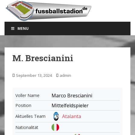
S
k
i
p
MENU
t
o
m
a
M. Brescianini
i
n
c
September 13, 2024
admin
o
n
t
Marco Brescianini
Voller Name
e
Mittelfeldspieler
Position
n
t
Atalanta
Aktuelles Team
Nationalität