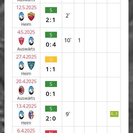
12.5.2025
S
2`
2:1
Heim
4.5.2025
S
10`
1
0:4
Auswärts
27.4.2025
U
1:1
Heim
20.4.2025
S
0:1
Auswärts
13.4.2025
S
9`
6.3
2:0
Heim
6.4.2025