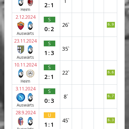
1`
2:1
Heim
2.12.2024
S
26`
6.9
0:2
Auswärts
23.11.2024
S
35`
1:3
Auswärts
10.11.2024
S
22`
6.6
2:1
Heim
3.11.2024
S
8`
6.7
0:3
Auswärts
28.9.2024
U
45`
6.3
1:1
Auswärts