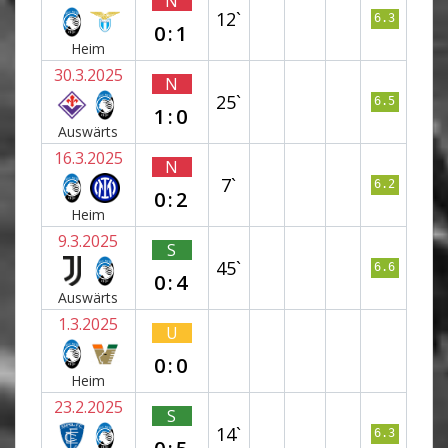
N
12`
6.3
0:1
Heim
30.3.2025
N
25`
6.5
1:0
Auswärts
16.3.2025
N
7`
6.2
0:2
Heim
9.3.2025
S
45`
6.6
0:4
Auswärts
1.3.2025
U
0:0
Heim
23.2.2025
S
14`
6.3