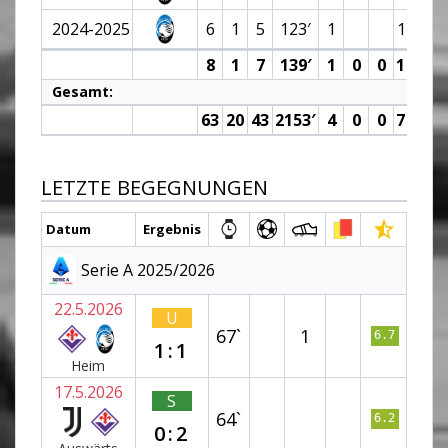
2024-2025
6
1
5
123′
1
1 (0)
8
1
7
139′
1
0
0
1 (0)
Gesamt:
63
20
43
2153′
4
0
0
7 (0)
LETZTE BEGEGNUNGEN
Datum
Ergebnis
Serie A 2025/2026
22.5.2026
U
67`
1
6.7
1:1
Heim
17.5.2026
S
64`
6.2
0:2