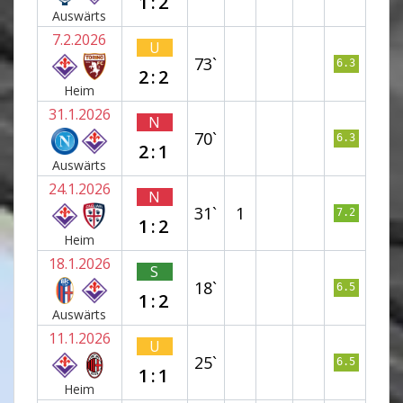
1:2
Auswärts
7.2.2026
U
73`
6.3
2:2
Heim
31.1.2026
N
70`
6.3
2:1
Auswärts
24.1.2026
N
31`
1
7.2
1:2
Heim
18.1.2026
S
18`
6.5
1:2
Auswärts
11.1.2026
U
25`
6.5
1:1
Heim