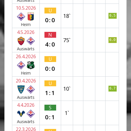
Auswärts
10.5.2026
U
18`
6.5
0:0
Heim
4.5.2026
N
75`
6.0
4:0
Auswärts
26.4.2026
U
0:0
Heim
20.4.2026
U
10`
6.7
1:1
Auswärts
4.4.2026
S
1`
0:1
Auswärts
22.3.2026