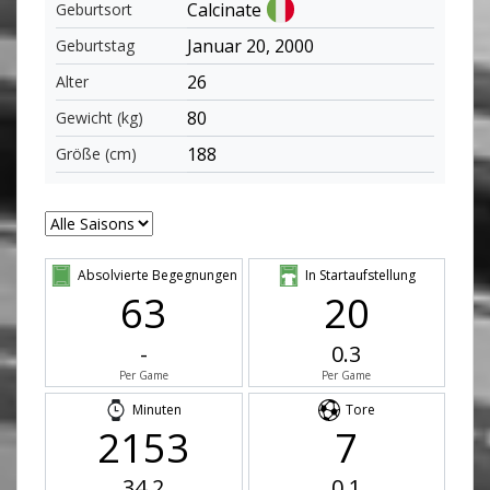
Calcinate
Geburtsort
Januar 20, 2000
Geburtstag
26
Alter
80
Gewicht (kg)
188
Größe (cm)
Absolvierte Begegnungen
In Startaufstellung
63
20
-
0.3
Per Game
Per Game
Minuten
Tore
2153
7
34.2
0.1