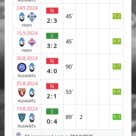
24.9.2024
N
45`
6.2
2:3
Heim
15.9.2024
S
45`
6.6
3:2
Heim
30.8.2024
N
90`
6.7
4:0
Auswärts
25.8.2024
N
53`
6.9
2:1
Auswärts
19.8.2024
S
89`
2
8.3
0:4
Auswärts