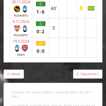
26.11.2024
S
63`
6.5
1:6
Auswärts
6.11.2024
S
5`
0:2
Auswärts
19.9.2024
U
0:0
Heim
Beitragsnavigation
J. Musso
D. Zappacosta
Fußbälle: Der unterschätzte Leistungsfaktor auf dem
Platz
Der richtige Fußballschuh: Warum Profis und Amateure