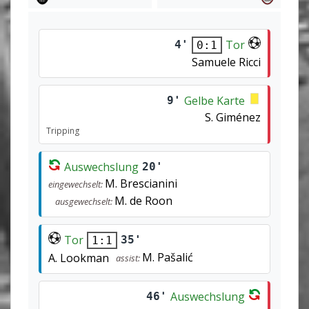
Tor
4'
0:1
Samuele Ricci
Gelbe Karte
9'
S. Giménez
Tripping
Auswechslung
20'
M. Brescianini
eingewechselt:
M. de Roon
ausgewechselt:
Tor
35'
1:1
M. Pašalić
A. Lookman
assist:
Auswechslung
46'