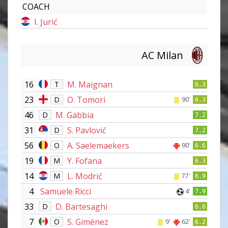
COACH
I. Jurić
AC Milan
16
M. Maignan
T
6.3
23
O. Tomori
D
90'
6.3
46
M. Gabbia
D
7.2
31
S. Pavlović
D
7.2
56
A. Saelemaekers
O
90'
6.6
19
Y. Fofana
M
6.3
14
L. Modrić
M
77'
6.9
4
Samuele Ricci
4'
7.9
33
D. Bartesaghi
D
6.6
7
S. Giménez
O
9'
62'
6.2