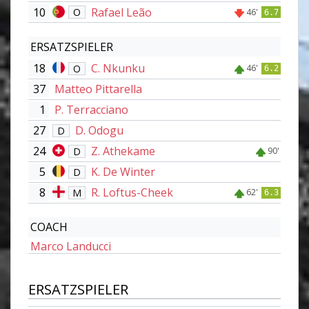
10
Rafael Leão
O
46'
6.7
ERSATZSPIELER
18
C. Nkunku
O
46'
6.2
37
Matteo Pittarella
1
P. Terracciano
27
D. Odogu
D
24
Z. Athekame
D
90'
5
K. De Winter
D
8
R. Loftus-Cheek
M
62'
6.3
COACH
Marco Landucci
ERSATZSPIELER