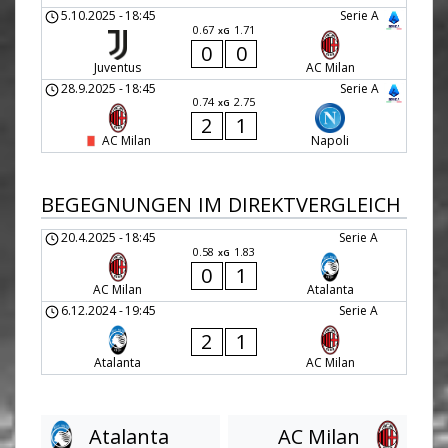
5.10.2025
-
18:45
Serie A
0.67
1.71
xG
0
0
Juventus
AC Milan
28.9.2025
-
18:45
Serie A
0.74
2.75
xG
2
1
AC Milan
Napoli
BEGEGNUNGEN IM DIREKTVERGLEICH
20.4.2025
-
18:45
Serie A
0.58
1.83
xG
0
1
AC Milan
Atalanta
6.12.2024
-
19:45
Serie A
2
1
Atalanta
AC Milan
Atalanta
AC Milan