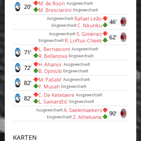
M. de Roon
Ausgewechselt
20'
M. Brescianini
Eingewechselt
Rafael Leão
Ausgewechselt
46'
C. Nkunku
Eingewechselt
S. Giménez
Ausgewechselt
62'
R. Loftus-Cheek
Eingewechselt
L. Bernasconi
Ausgewechselt
71'
R. Bellanova
Eingewechselt
H. Ahanor
Ausgewechselt
72'
B. Djimsiti
Eingewechselt
M. Pašalić
Ausgewechselt
82'
Y. Musah
Eingewechselt
C. De Ketelaere
Ausgewechselt
82'
L. Samardžić
Eingewechselt
A. Saelemaekers
Ausgewechselt
90'
Z. Athekame
Eingewechselt
KARTEN