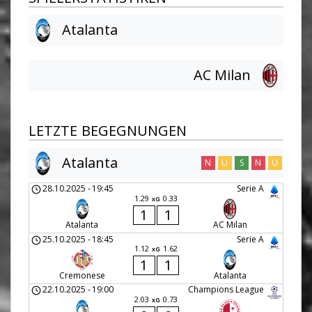
Atalanta
AC Milan
LETZTE BEGEGNUNGEN
Atalanta
N
U
S
N
U
28.10.2025
-
19:45
Serie A
1.29
0.33
xG
1
1
Atalanta
AC Milan
25.10.2025
-
18:45
Serie A
1.12
1.62
xG
1
1
Cremonese
Atalanta
22.10.2025
-
19:00
Champions League
2.03
0.73
xG