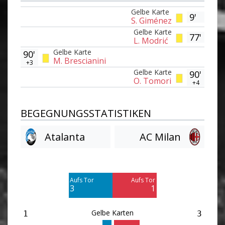
Gelbe Karte
9'
S. Giménez
Gelbe Karte
77'
L. Modrić
Gelbe Karte
90'
M. Brescianini
+3
Gelbe Karte
90'
O. Tomori
+4
BEGEGNUNGSSTATISTIKEN
Atalanta
AC Milan
Am Tor vorbei
Am Tor vorbei
8
5
Aufs Tor
Aufs Tor
Blocked
Blocked
3
1
6
3
Gelbe Karten
1
3