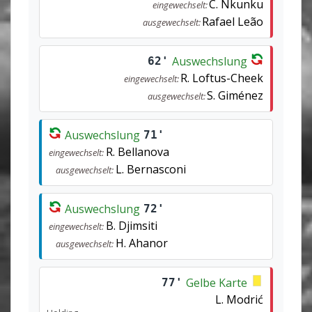
C. Nkunku
eingewechselt:
Rafael Leão
ausgewechselt:
Auswechslung
62'
R. Loftus-Cheek
eingewechselt:
S. Giménez
ausgewechselt:
Auswechslung
71'
R. Bellanova
eingewechselt:
L. Bernasconi
ausgewechselt:
Auswechslung
72'
B. Djimsiti
eingewechselt:
H. Ahanor
ausgewechselt:
Gelbe Karte
77'
L. Modrić