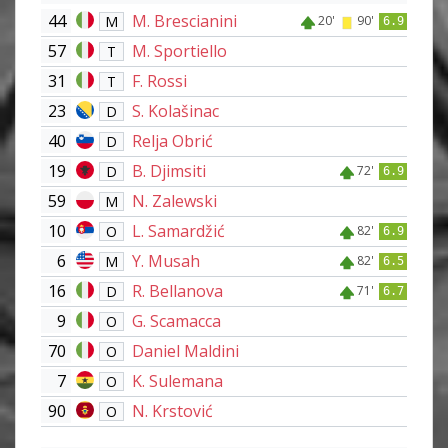
44
M. Brescianini
M
20'
90'
6.9
57
M. Sportiello
T
31
F. Rossi
T
23
S. Kolašinac
D
40
Relja Obrić
D
19
B. Djimsiti
D
72'
6.9
59
N. Zalewski
M
10
L. Samardžić
O
82'
6.9
6
Y. Musah
M
82'
6.5
16
R. Bellanova
D
71'
6.7
9
G. Scamacca
O
70
Daniel Maldini
O
7
K. Sulemana
O
90
N. Krstović
O