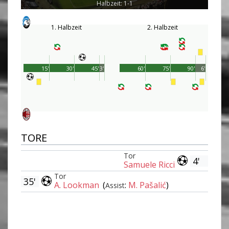
Halbzeit: 1-1
1. Halbzeit
2. Halbzeit
15'
30'
45'
3'
60'
75'
90'
6'
TORE
Tor
4'
Samuele Ricci
Tor
35'
A. Lookman
(
:
M. Pašalić
)
Assist