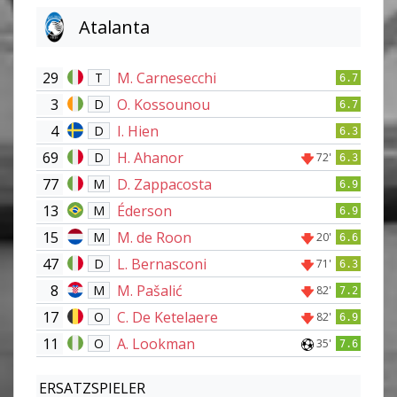
Atalanta
29
M. Carnesecchi
T
6.7
3
O. Kossounou
D
6.7
4
I. Hien
D
6.3
69
H. Ahanor
D
72'
6.3
77
D. Zappacosta
M
6.9
13
Éderson
M
6.9
15
M. de Roon
M
20'
6.6
47
L. Bernasconi
D
71'
6.3
8
M. Pašalić
M
82'
7.2
17
C. De Ketelaere
O
82'
6.9
11
A. Lookman
O
35'
7.6
ERSATZSPIELER