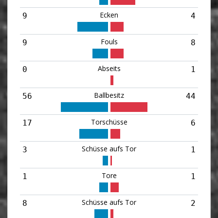
Ecken
9
4
Fouls
9
8
Abseits
0
1
Ballbesitz
56
44
Torschüsse
17
6
Schüsse aufs Tor
3
1
Tore
1
1
Schüsse aufs Tor
8
2