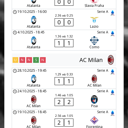
0
0
Atalanta
Slavia Praha
19.10.2025
-
16:00
Serie A
2.36
0.25
xG
0
0
Atalanta
Lazio
4.10.2025
-
18:45
Serie A
1.36
1.32
xG
1
1
Atalanta
Como
AC Milan
U
N
N
S
N
28.10.2025
-
19:45
Serie A
1.29
0.33
xG
1
1
Atalanta
AC Milan
24.10.2025
-
18:45
Serie A
1.46
1.05
xG
2
2
AC Milan
Pisa
19.10.2025
-
18:45
Serie A
2.56
1.05
xG
2
1
AC Milan
Fiorentina