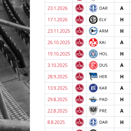
23.1.2026
A
DAR
17.1.2026
H
ELV
23.11.2025
H
ARM
26.10.2025
A
KAI
19.10.2025
H
HOL
3.10.2025
A
DUS
28.9.2025
H
HER
13.9.2025
A
KAR
29.8.2025
H
PAD
22.8.2025
A
PRE
8.8.2025
H
DAR