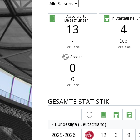
Absolvierte
In Startaufstellu
Begegnungen
13
4
-
0.3
Per Game
Per Game
Assists
0
0
Per Game
GESAMTE STATISTIK
2.Bundesliga (Deutschland)
2025-2026
12
3
9