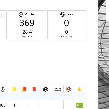
ng
Minuten
Tore
369
0
28.4
0
Per Game
Per Game
305′
1
6.5