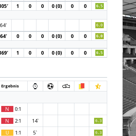
305′
1
0
0
0 (0)
0
0
6.5
64′
6.0
64′
0
0
0
0 (0)
0
0
6.0
369′
1
0
0
0 (0)
0
0
6.5
Ergebnis
N
0:1
N
2:1
14`
6.3
U
1:1
5`
6.3