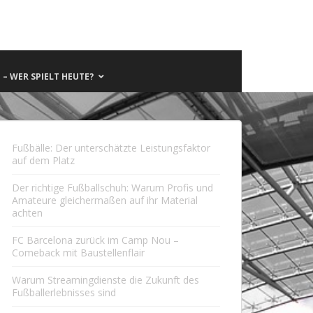
– WER SPIELT HEUTE?
Fußbälle: Der unterschätzte Leistungsfaktor
auf dem Platz
Der richtige Fußballschuh: Warum Profis und
Amateure gleichermaßen auf ihr Material
achten
FC Barcelona zurück im Camp Nou –
Comeback mit Baustellenflair
Warum Streamingdienste die Zukunft des
Fußballerlebnisses sind