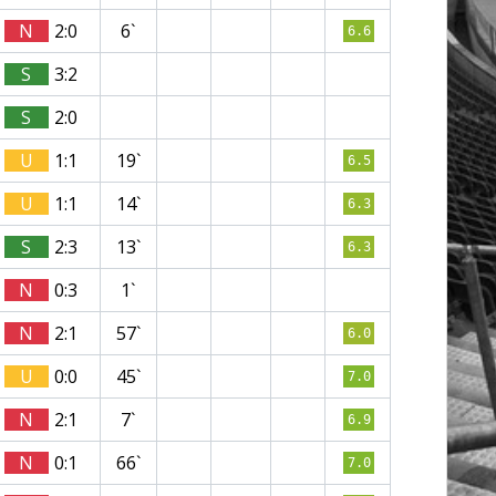
N
2:0
6`
6.6
S
3:2
S
2:0
U
1:1
19`
6.5
U
1:1
14`
6.3
S
2:3
13`
6.3
N
0:3
1`
N
2:1
57`
6.0
U
0:0
45`
7.0
N
2:1
7`
6.9
N
0:1
66`
7.0