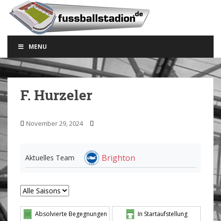
S
k
i
p
MENU
t
o
m
a
F. Hurzeler
i
n
c
November 29, 2024
o
n
t
Brighton
Aktuelles Team
e
n
t
Absolvierte Begegnungen
In Startaufstellung