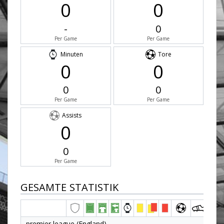
0
0
-
0
Per Game
Per Game
Minuten
Tore
0
0
0
0
Per Game
Per Game
Assists
0
0
Per Game
GESAMTE STATISTIK
premier league (England)