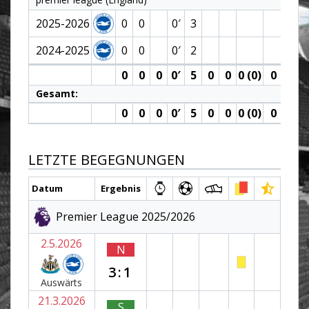
2025-2026
0
0
0′
3
2024-2025
0
0
0′
2
0
0
0
0′
5
0
0
0 (0)
0
0
Gesamt:
0
0
0
0′
5
0
0
0 (0)
0
0
LETZTE BEGEGNUNGEN
Datum
Ergebnis
Premier League 2025/2026
2.5.2026
N
3:1
Auswärts
21.3.2026
S