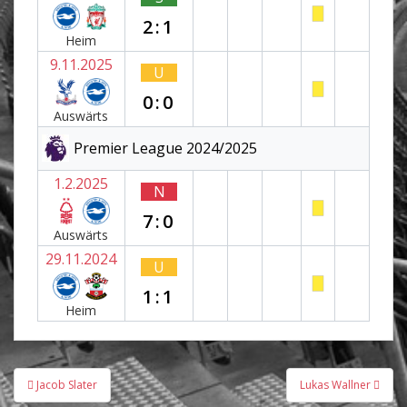
2:1
Heim
9.11.2025
U
0:0
Auswärts
Premier League 2024/2025
1.2.2025
N
7:0
Auswärts
29.11.2024
U
1:1
Heim
Beitragsnavigation
Jacob Slater
Lukas Wallner