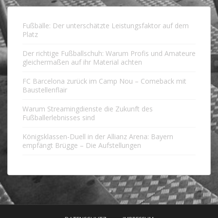
Fußbälle: Der unterschätzte Leistungsfaktor auf dem
Platz
Der richtige Fußballschuh: Warum Profis und Amateure
gleichermaßen auf ihr Material achten
FC Barcelona zurück im Camp Nou – Comeback mit
Baustellenflair
Warum Streamingdienste die Zukunft des
Fußballerlebnisses sind
Königsklassen-Duell in der Allianz Arena: Bayern
empfängt Brügge – Die Aufstellungen