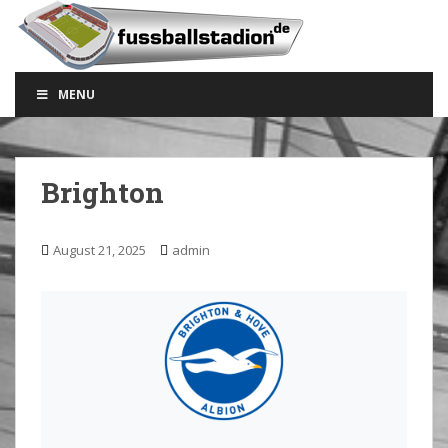
S
k
i
p
MENU
t
o
m
a
Brighton
i
n
c
August 21, 2025
admin
o
n
t
e
n
t