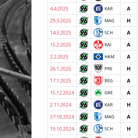
4.4.2025
A
KAR
29.3.2025
H
MAG
14.3.2025
A
SCH
15.2.2025
A
KAI
2.2.2025
A
HAM
26.1.2025
H
PRE
17.1.2025
A
REG
15.12.2024
A
GRE
2.11.2024
H
KAR
27.10.2024
A
MAG
19.10.2024
H
SCH