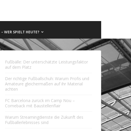
– WER SPIELT HEUTE?
Fußbälle: Der unterschätzte Leistungsfaktor
auf dem Platz
Der richtige Fußballschuh: Warum Profis und
Amateure gleichermaßen auf ihr Material
achten
FC Barcelona zurück im Camp Nou –
Comeback mit Baustellenflair
Warum Streamingdienste die Zukunft des
Fußballerlebnisses sind