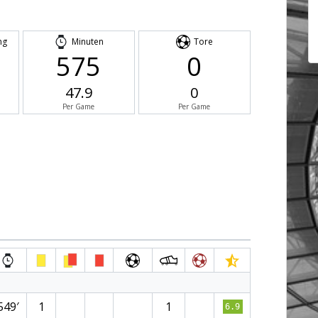
ng
Minuten
Tore
575
0
47.9
0
Per Game
Per Game
549′
1
1
6.9