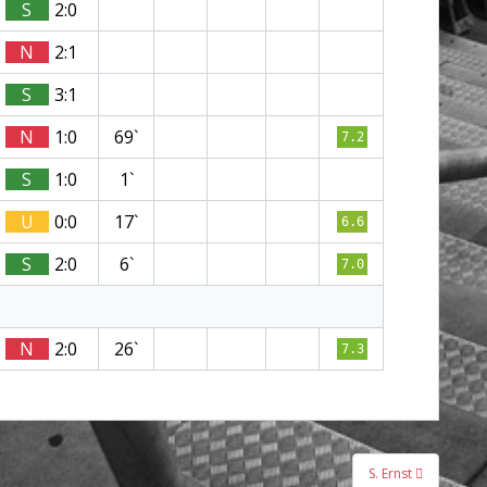
S
2:0
N
2:1
S
3:1
N
1:0
69`
7.2
S
1:0
1`
U
0:0
17`
6.6
S
2:0
6`
7.0
N
2:0
26`
7.3
S. Ernst