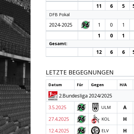
11
6
5
DFB Pokal
2024-2025
1
0
1
1
0
1
Gesamt:
12
6
6
LETZTE BEGEGNUNGEN
Datum
Für
Gegen
H/A
2.Bundesliga 2024/2025
3.5.2025
A
ULM
27.4.2025
H
KOL
12.4.2025
H
ELV