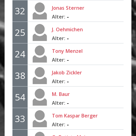
Jonas
Sterner
32
-
Alter:
J.
Oehmichen
25
-
Alter:
Tony
Menzel
24
-
Alter:
Jakob
Zickler
38
-
Alter:
M.
Baur
54
-
Alter:
Tom
Kaspar Berger
33
-
Alter: