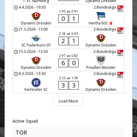
1. FC Nürnberg
Dynamo Dresden
4.4.2026
-
19:30
2.Bundesliga
1.95
0.91
xG
0
1
Dynamo Dresden
Hertha BSC
21.3.2026
-
13:00
2.Bundesliga
2.18
0.95
xG
2
1
SC Paderborn 07
Dynamo Dresden
15.3.2026
-
13:30
2.Bundesliga
2.97
0.82
xG
6
0
Dynamo Dresden
Preußen Münster
8.3.2026
-
13:30
2.Bundesliga
3.12
1.39
xG
3
3
Karlsruher SC
Dynamo Dresden
Load More
Active Squad
TOR