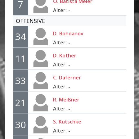
O.
Batista Meier
7
-
Alter:
OFFENSIVE
D.
Bohdanov
34
-
Alter:
D.
Kother
11
-
Alter:
C.
Daferner
33
-
Alter:
R.
Meißner
21
-
Alter:
S.
Kutschke
30
-
Alter: