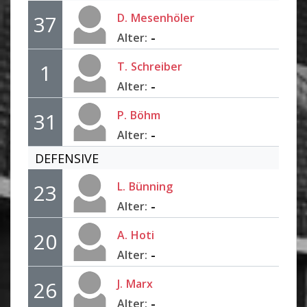
D.
Mesenhöler
37
-
Alter:
T.
Schreiber
1
-
Alter:
P.
Böhm
31
-
Alter:
DEFENSIVE
L.
Bünning
23
-
Alter:
A.
Hoti
20
-
Alter:
J.
Marx
26
-
Alter: