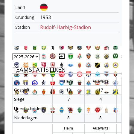
Land
1953
Gründung
Rudolf-Harbig-Stadion
Stadion
TEAMSTATISTIKEN
Heim
Auswärts
Al
Gespielt
18
17
3
Siege
7
4
1
Unentschieden
3
5
8
Niederlagen
8
8
1
Heim
Auswärts
Al