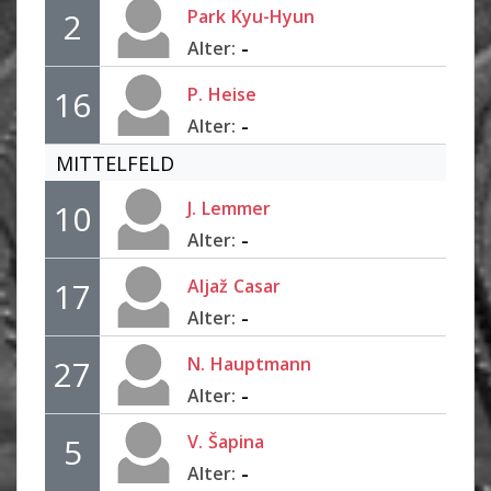
Park
Kyu-Hyun
2
-
Alter:
P.
Heise
16
-
Alter:
MITTELFELD
J.
Lemmer
10
-
Alter:
Aljaž
Casar
17
-
Alter:
N.
Hauptmann
27
-
Alter:
V.
Šapina
5
-
Alter: