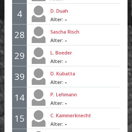
D.
Duah
4
-
Alter:
Sascha
Risch
28
-
Alter:
L.
Boeder
29
-
Alter:
D.
Kubatta
39
-
Alter:
P.
Lehmann
14
-
Alter:
C.
Kammerknecht
15
-
Alter: