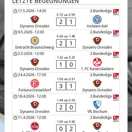
LETZTE BEGEGNUNGEN
17.5.2026
-
14:30
2.Bundesliga
0.72
0.99
xG
2
1
Dynamo Dresden
Holstein Kiel
9.5.2026
-
12:00
2.Bundesliga
0.66
1.48
xG
2
1
Eintracht Braunschweig
Dynamo Dresden
2.5.2026
-
12:00
2.Bundesliga
1.62
0.20
xG
1
0
Dynamo Dresden
1. FC Kaiserslautern
24.4.2026
-
17:30
2.Bundesliga
1.06
0.61
xG
3
1
Fortuna Düsseldorf
Dynamo Dresden
18.4.2026
-
12:00
2.Bundesliga
1.44
0.65
xG
2
0
Dynamo Dresden
VfL Bochum
11.4.2026
-
12:00
2.Bundesliga
1.09
0.60
xG
0
2