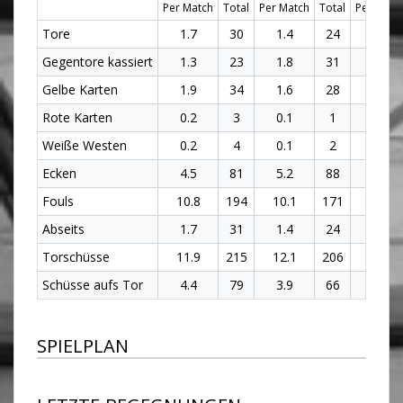
Per Match
Total
Per Match
Total
Per Matc
Tore
1.7
30
1.4
24
1.5
Gegentore kassiert
1.3
23
1.8
31
1.5
Gelbe Karten
1.9
34
1.6
28
1.8
Rote Karten
0.2
3
0.1
1
0.1
Weiße Westen
0.2
4
0.1
2
0.2
Ecken
4.5
81
5.2
88
4.8
Fouls
10.8
194
10.1
171
10.4
Abseits
1.7
31
1.4
24
1.6
Torschüsse
11.9
215
12.1
206
12
Schüsse aufs Tor
4.4
79
3.9
66
4.1
SPIELPLAN