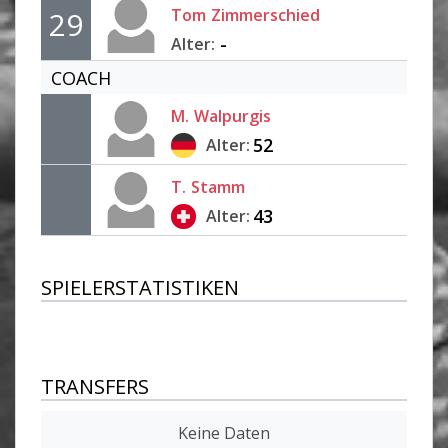
Tom
Zimmerschied
29
-
Alter:
COACH
M.
Walpurgis
52
Alter:
T.
Stamm
43
Alter:
SPIELERSTATISTIKEN
TRANSFERS
Keine Daten