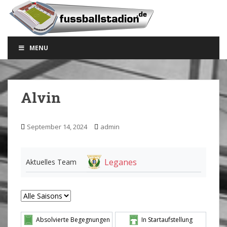
S
k
i
p
MENU
t
o
m
a
Alvin
i
n
c
September 14, 2024
admin
o
n
t
Leganes
Aktuelles Team
e
n
t
Absolvierte Begegnungen
In Startaufstellung