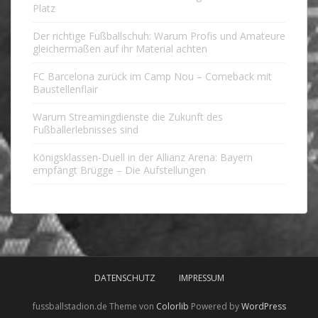
Platz
Der richtige Fußballschuh: Warum Profis und Amateure
gleichermaßen auf ihr Material achten
FC Barcelona zurück im Camp Nou – Comeback mit
Baustellenflair
Warum Streamingdienste die Zukunft des
Fußballerlebnisses sind
Königsklassen-Duell in der Allianz Arena: Bayern
empfängt Brügge – Die Aufstellungen
DATENSCHUTZ
IMPRESSUM
fussballstadion.de Theme von
Colorlib
Powered by
WordPress