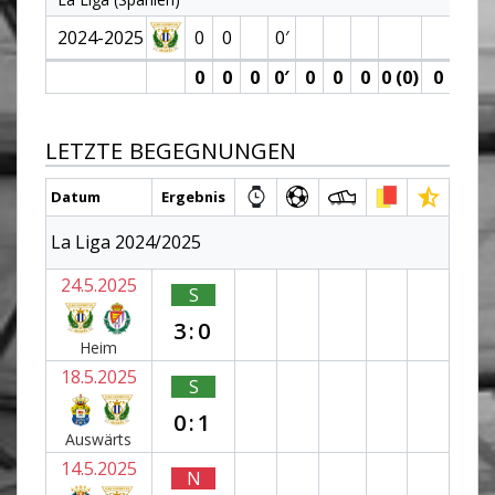
2024-2025
0
0
0′
0
0
0
0′
0
0
0
0 (0)
0
0
LETZTE BEGEGNUNGEN
Datum
Ergebnis
La Liga 2024/2025
24.5.2025
S
3:0
Heim
18.5.2025
S
0:1
Auswärts
14.5.2025
N