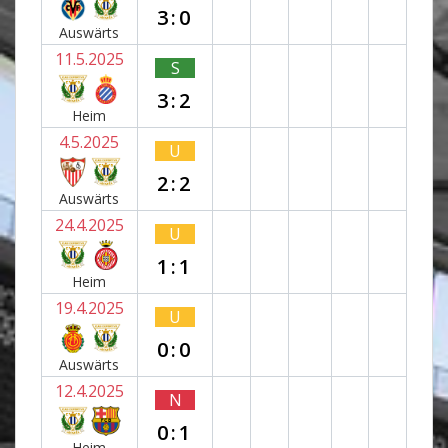
3:0
Auswärts
11.5.2025
S
3:2
Heim
4.5.2025
U
2:2
Auswärts
24.4.2025
U
1:1
Heim
19.4.2025
U
0:0
Auswärts
12.4.2025
N
0:1
Heim