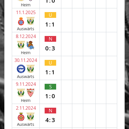
1:0
Heim
11.1.2025
U
1:1
Auswärts
8.12.2024
N
0:3
Heim
30.11.2024
U
1:1
Auswärts
9.11.2024
S
1:0
Heim
2.11.2024
N
4:3
Auswärts