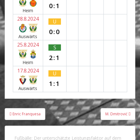
0:1
Heim
28.8.2024
U
0:0
Auswärts
25.8.2024
S
2:1
Heim
17.8.2024
U
1:1
Auswärts
Beitragsnavigation
Enric Franquesa
M. Dmitrović
Fußbälle: Der unterschätzte Leistungsfaktor auf dem