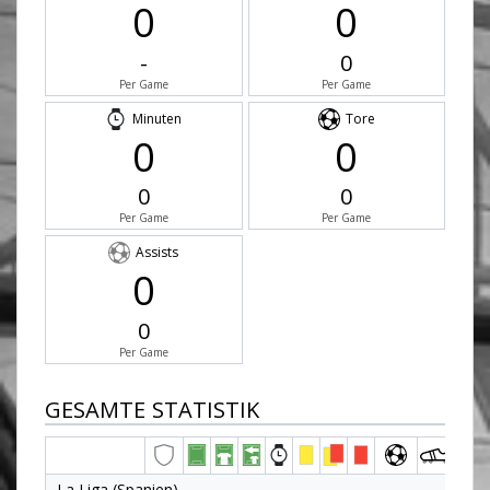
0
0
-
0
Per Game
Per Game
Minuten
Tore
0
0
0
0
Per Game
Per Game
Assists
0
0
Per Game
GESAMTE STATISTIK
La Liga (Spanien)