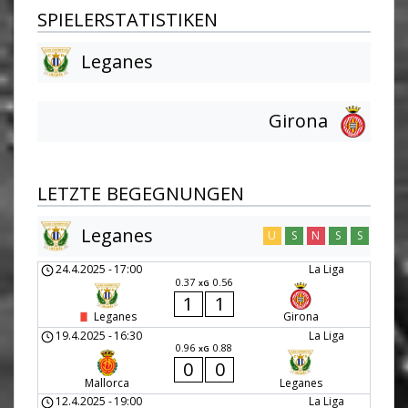
SPIELERSTATISTIKEN
Leganes
Girona
LETZTE BEGEGNUNGEN
Leganes
U
S
N
S
S
24.4.2025
-
17:00
La Liga
0.37
0.56
xG
1
1
Leganes
Girona
19.4.2025
-
16:30
La Liga
0.96
0.88
xG
0
0
Mallorca
Leganes
12.4.2025
-
19:00
La Liga