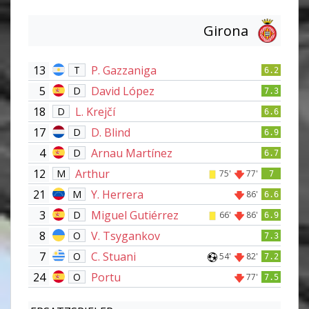
Girona
13
P. Gazzaniga
T
6.2
5
David López
D
7.3
18
L. Krejčí
D
6.6
17
D. Blind
D
6.9
4
Arnau Martínez
D
6.7
12
Arthur
M
75'
77'
7
21
Y. Herrera
M
86'
6.6
3
Miguel Gutiérrez
D
66'
86'
6.9
8
V. Tsygankov
O
7.3
7
C. Stuani
O
54'
82'
7.2
24
Portu
O
77'
7.5