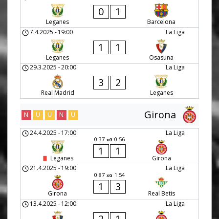
0
1
Leganes
Barcelona
7.4.2025
-
19:00
La Liga
1
1
Leganes
Osasuna
29.3.2025
-
20:00
La Liga
3
2
Real Madrid
Leganes
Girona
N
U
U
N
U
24.4.2025
-
17:00
La Liga
0.37
0.56
xG
1
1
Leganes
Girona
21.4.2025
-
19:00
La Liga
0.87
1.54
xG
1
3
Girona
Real Betis
13.4.2025
-
12:00
La Liga
2
1