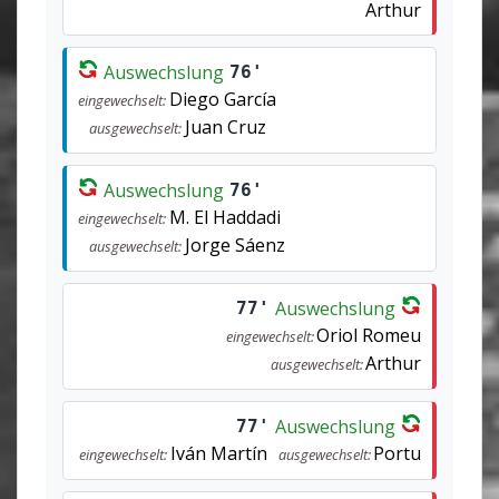
Arthur
Auswechslung
76'
Diego García
eingewechselt:
Juan Cruz
ausgewechselt:
Auswechslung
76'
M. El Haddadi
eingewechselt:
Jorge Sáenz
ausgewechselt:
Auswechslung
77'
Oriol Romeu
eingewechselt:
Arthur
ausgewechselt:
Auswechslung
77'
Iván Martín
Portu
eingewechselt:
ausgewechselt: