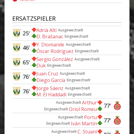
ERSATZSPIELER
Adrià Alti
Ausgewechselt
25'
D. Brašanac
Eingewechselt
Y. Diomande
Ausgewechselt
46'
Óscar Rodríguez
Eingewechselt
Sergio González
Ausgewechselt
65'
Duk
Eingewechselt
Juan Cruz
Ausgewechselt
76'
Diego García
Eingewechselt
Jorge Sáenz
Ausgewechselt
76'
M. El Haddadi
Eingewechselt
Arthur
Ausgewechselt
77'
Oriol Romeu
Eingewechselt
Portu
Ausgewechselt
77'
Iván Martín
Eingewechselt
C. Stuani
Ausgewechselt