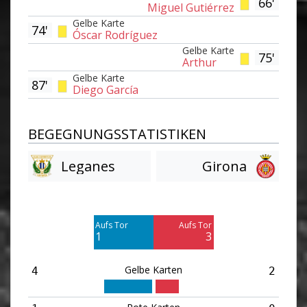
66'
Miguel Gutiérrez
Gelbe Karte
74'
Óscar Rodríguez
Gelbe Karte
75'
Arthur
Gelbe Karte
87'
Diego García
BEGEGNUNGSSTATISTIKEN
Leganes
Girona
Am Tor vorbei
Am Tor vorbei
3
4
Aufs Tor
Aufs Tor
Blocked
Blocked
1
3
3
1
Gelbe Karten
4
2