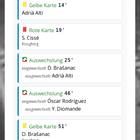
Gelbe Karte
14'
Adrià Alti
Rote Karte
19'
S. Cissé
Roughing
Auswechslung
25'
D. Brašanac
eingewechselt:
Adrià Alti
ausgewechselt:
Auswechslung
46'
Óscar Rodríguez
eingewechselt:
Y. Diomande
ausgewechselt:
Gelbe Karte
51'
D. Brašanac