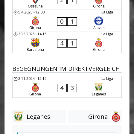
Osasuna
Girona
5.4.2025
-
12:00
La Liga
0
1
Girona
Alaves
30.3.2025
-
14:15
La Liga
4
1
Barcelona
Girona
BEGEGNUNGEN IM DIREKTVERGLEICH
2.11.2024
-
15:15
La Liga
4
3
Girona
Leganes
Leganes
Girona