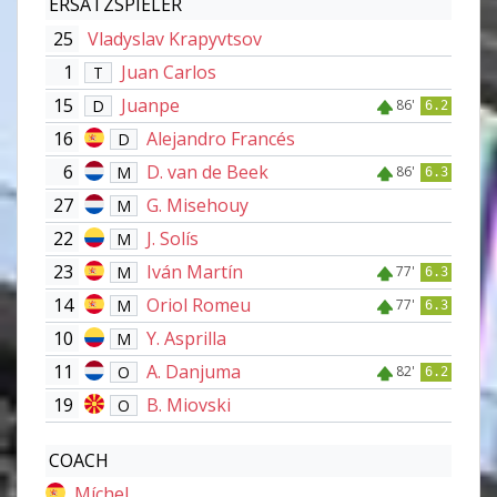
ERSATZSPIELER
25
Vladyslav Krapyvtsov
1
Juan Carlos
T
15
Juanpe
D
86'
6.2
16
Alejandro Francés
D
6
D. van de Beek
M
86'
6.3
27
G. Misehouy
M
22
J. Solís
M
23
Iván Martín
M
77'
6.3
14
Oriol Romeu
M
77'
6.3
10
Y. Asprilla
M
11
A. Danjuma
O
82'
6.2
19
B. Miovski
O
COACH
Míchel