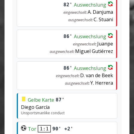
Auswechslung
82'
A. Danjuma
eingewechselt:
C. Stuani
ausgewechselt:
Auswechslung
86'
Juanpe
eingewechselt:
Miguel Gutiérrez
ausgewechselt:
Auswechslung
86'
D. van de Beek
eingewechselt:
Y. Herrera
ausgewechselt:
Gelbe Karte
87'
Diego García
Unsportsmanlike conduct
Tor
90' +2'
1:1