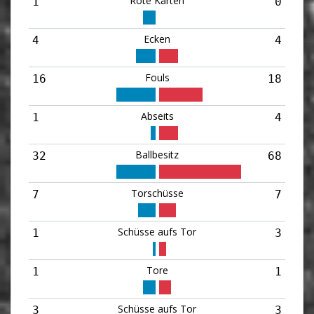
Rote Karten
1
0
Ecken
4
4
Fouls
16
18
Abseits
1
4
Ballbesitz
32
68
Torschüsse
7
7
Schüsse aufs Tor
1
3
Tore
1
1
Schüsse aufs Tor
3
3