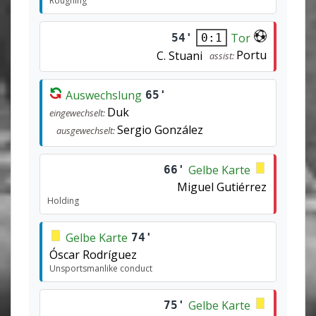
Roughing
Tor
54'
0:1
Portu
C. Stuani
assist:
Auswechslung
65'
Duk
eingewechselt:
Sergio González
ausgewechselt:
Gelbe Karte
66'
Miguel Gutiérrez
Holding
Gelbe Karte
74'
Óscar Rodríguez
Unsportsmanlike conduct
Gelbe Karte
75'