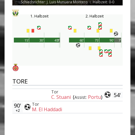
Schiedsrichter: J. Luis Munuera Montero
Halbzeit: 0-0
|
1. Halbzeit
2. Halbzeit
15'
30'
45'
1'
60'
75'
90'
7'
TORE
Tor
54'
C. Stuani
(
Portu
)
Assist:
Tor
90'
M. El Haddadi
+2