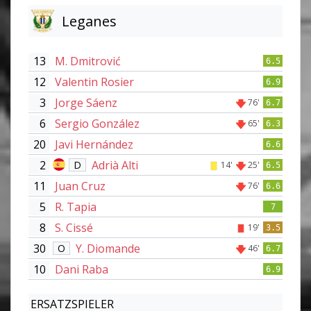
Leganes
13
M. Dmitrović
6.5
12
Valentin Rosier
6.9
3
Jorge Sáenz
76'
6.7
6
Sergio González
65'
6.3
20
Javi Hernández
6.6
2
Adrià Alti
D
14'
25'
6.5
11
Juan Cruz
76'
6.6
5
R. Tapia
7
8
S. Cissé
19'
3.5
30
Y. Diomande
O
46'
6.7
10
Dani Raba
6.9
ERSATZSPIELER