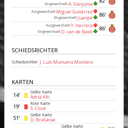
82'
A. Danjuma
Eingewechselt
Miguel Gutiérrez
Ausgewechselt
86'
Juanpe
Eingewechselt
Y. Herrera
Ausgewechselt
86'
D. van de Beek
Eingewechselt
SCHIEDSRICHTER
J. Luis Munuera Montero
Schiedsrichter:
KARTEN
Gelbe Karte
14'
Adrià Alti
Rote Karte
19'
S. Cissé
Gelbe Karte
51'
D. Brašanac
Gelbe Karte