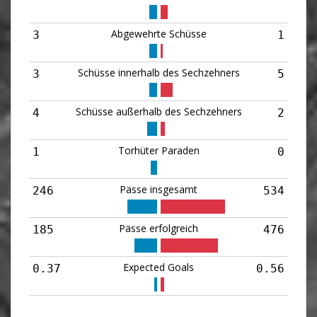
Abgewehrte Schüsse
3
1
Schüsse innerhalb des Sechzehners
3
5
Schüsse außerhalb des Sechzehners
4
2
Torhüter Paraden
1
0
Pässe insgesamt
246
534
Pässe erfolgreich
185
476
Expected Goals
0.37
0.56