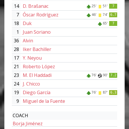
14
D. Brašanac
25'
51'
7
7
Óscar Rodríguez
46'
74'
6.7
18
Duk
65'
7
1
Juan Soriano
36
Alvin
28
Iker Bachiller
17
Y. Neyou
21
Roberto López
23
M. El Haddadi
76'
90'
7.2
24
J. Chicco
19
Diego García
76'
87'
6.3
9
Miguel de la Fuente
COACH
Borja Jiménez