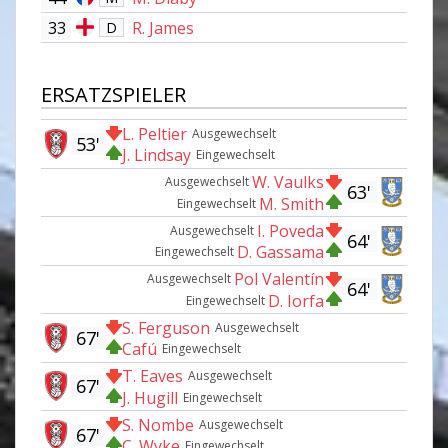
33
R. James
D
ERSATZSPIELER
L. Peltier
Ausgewechselt
53'
J. Lindsay
Eingewechselt
W. Vaulks
Ausgewechselt
63'
M. Smith
Eingewechselt
I. Poveda
Ausgewechselt
64'
D. Gassama
Eingewechselt
Pol Valentín
Ausgewechselt
64'
D. Iorfa
Eingewechselt
S. Ferguson
Ausgewechselt
67'
Cafú
Eingewechselt
T. Eaves
Ausgewechselt
67'
J. Hugill
Eingewechselt
S. Nombe
Ausgewechselt
67'
C. Wyke
Eingewechselt