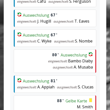
Cafú
S. Ferguson
eingewechselt:
ausgewechselt:
Auswechslung
67'
J. Hugill
T. Eaves
eingewechselt:
ausgewechselt:
Auswechslung
67'
C. Wyke
S. Nombe
eingewechselt:
ausgewechselt:
Auswechslung
80'
Bambo Diaby
eingewechselt:
A. Musaba
ausgewechselt:
Auswechslung
81'
A. Appiah
S. Clucas
eingewechselt:
ausgewechselt:
Gelbe Karte
88'
M. Smith