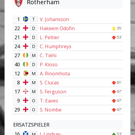
Rotherham
1
V. Johansson
T
22
Hakeem Odofin
D
35'
21
L. Peltier
D
53'
24
C. Humphreys
D
27
C. Tiéhi
M
40
P. Kioso
D
12
A. Rinomhota
M
8
S. Clucas
M
81'
17
S. Ferguson
M
67'
9
T. Eaves
O
67'
29
S. Nombe
O
67'
ERSATZSPIELER
16
J. Lindsay
M
53'