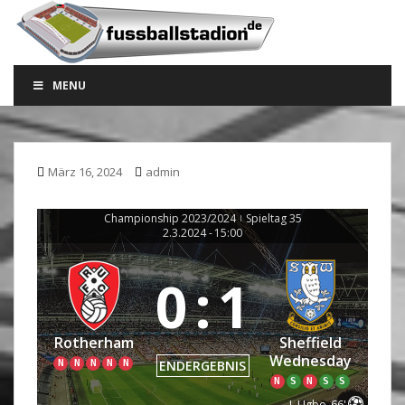
S
k
i
p
MENU
t
o
m
a
März 16, 2024
admin
i
n
c
Championship 2023/2024
Spieltag 35
|
2.3.2024
-
15:00
o
n
0
:
1
t
e
n
Rotherham
Sheffield
t
Wednesday
N
N
N
N
N
ENDERGEBNIS
N
S
N
S
S
I. Ugbo
66'