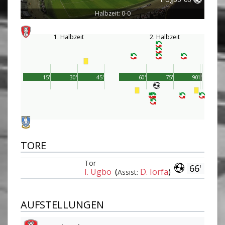
Halbzeit: 0-0
1. Halbzeit
2. Halbzeit
15'
30'
45'
60'
75'
90'
1'
TORE
Tor
66'
I. Ugbo
(
D. Iorfa
)
Assist:
AUFSTELLUNGEN