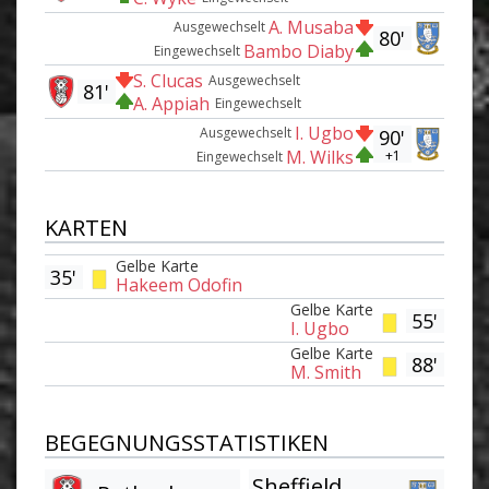
A. Musaba
Ausgewechselt
80'
Bambo Diaby
Eingewechselt
S. Clucas
Ausgewechselt
81'
A. Appiah
Eingewechselt
I. Ugbo
Ausgewechselt
90'
M. Wilks
+1
Eingewechselt
KARTEN
Gelbe Karte
35'
Hakeem Odofin
Gelbe Karte
55'
I. Ugbo
Gelbe Karte
88'
M. Smith
BEGEGNUNGSSTATISTIKEN
Sheffield