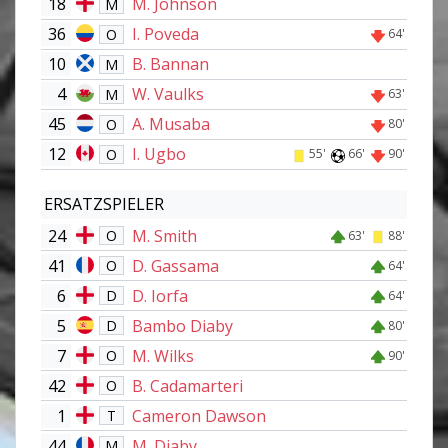
18
M. Johnson
M
36
I. Poveda
O
64'
10
B. Bannan
M
4
W. Vaulks
M
63'
45
A. Musaba
O
80'
12
I. Ugbo
O
55'
66'
90'
ERSATZSPIELER
24
M. Smith
O
63'
88'
41
D. Gassama
O
64'
6
D. Iorfa
D
64'
5
Bambo Diaby
D
80'
7
M. Wilks
O
90'
42
B. Cadamarteri
O
1
Cameron Dawson
T
44
M. Diaby
M