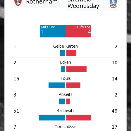
Rotherham
Wednesday
Am Tor vorbei
Am Tor vorbei
6
13
Aufs Tor
Aufs Tor
1
4
Gelbe Karten
1
2
Ecken
2
10
Fouls
16
14
Abseits
3
2
Ballbesitz
51
49
Torschüsse
7
17