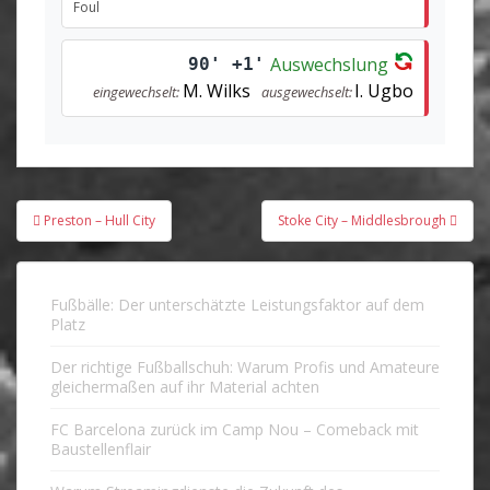
Foul
Auswechslung
90' +1'
M. Wilks
I. Ugbo
eingewechselt:
ausgewechselt:
Beitragsnavigation
Preston – Hull City
Stoke City – Middlesbrough
Fußbälle: Der unterschätzte Leistungsfaktor auf dem
Platz
Der richtige Fußballschuh: Warum Profis und Amateure
gleichermaßen auf ihr Material achten
FC Barcelona zurück im Camp Nou – Comeback mit
Baustellenflair