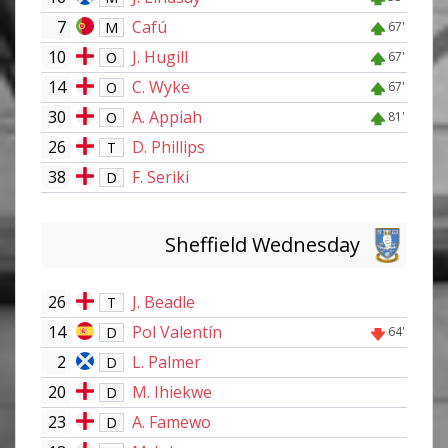
7
Cafú
M
67'
10
J. Hugill
O
67'
14
C. Wyke
O
67'
30
A. Appiah
O
81'
26
D. Phillips
T
38
F. Seriki
D
Sheffield Wednesday
26
J. Beadle
T
14
Pol Valentín
D
64'
2
L. Palmer
D
20
M. Ihiekwe
D
23
A. Famewo
D