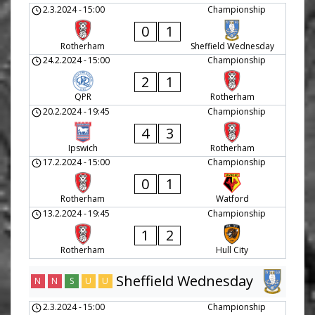
2.3.2024
-
15:00
Championship
0
1
Rotherham
Sheffield Wednesday
24.2.2024
-
15:00
Championship
2
1
QPR
Rotherham
20.2.2024
-
19:45
Championship
4
3
Ipswich
Rotherham
17.2.2024
-
15:00
Championship
0
1
Rotherham
Watford
13.2.2024
-
19:45
Championship
1
2
Rotherham
Hull City
Sheffield Wednesday
N
N
S
U
U
2.3.2024
-
15:00
Championship