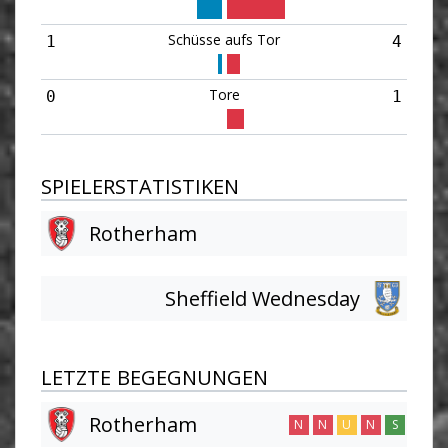
Schüsse aufs Tor
1
4
Tore
0
1
SPIELERSTATISTIKEN
Rotherham
Sheffield Wednesday
LETZTE BEGEGNUNGEN
Rotherham
N
N
U
N
S