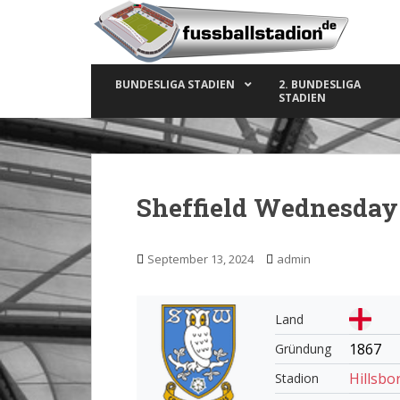
S
k
i
p
BUNDESLIGA STADIEN
2. BUNDESLIGA
t
STADIEN
o
m
a
i
n
Sheffield Wednesday
c
o
n
September 13, 2024
admin
t
e
n
Land
t
1867
Gründung
Hillsb
Stadion