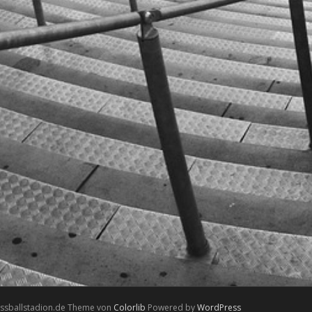
ussballstadion.de Theme von
Colorlib
Powered by
WordPress