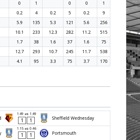
0
1
0
0
1
0.2
4
0.2
5
0.2
9
5.9
135
5.3
121
5.6
256
10.1
233
12.3
282
11.2
515
1.7
38
1.6
37
1.6
75
12.7
293
10.7
245
11.7
538
4.1
95
3.3
75
3.7
170
1.49
1.49
xG
d
Sheffield Wednesday
1
1
1.15
0.46
xG
y
Portsmouth
1
1