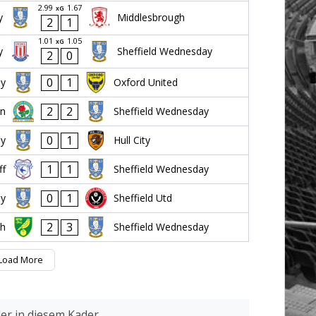
2.99
1.67
xG
y
Middlesbrough
2
1
1.01
1.05
xG
y
Sheffield Wednesday
2
0
0
1
ay
Oxford United
2
2
rn
Sheffield Wednesday
0
1
ay
Hull City
1
1
ff
Sheffield Wednesday
0
1
ay
Sheffield Utd
2
3
ch
Sheffield Wednesday
Load More
ler in diesem Kader