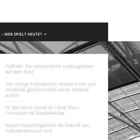
– WER SPIELT HEUTE?
Fußbälle: Der unterschätzte Leistungsfaktor
auf dem Platz
Der richtige Fußballschuh: Warum Profis und
Amateure gleichermaßen auf ihr Material
achten
FC Barcelona zurück im Camp Nou –
Comeback mit Baustellenflair
Warum Streamingdienste die Zukunft des
Fußballerlebnisses sind