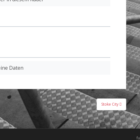
ine Daten
Stoke City
f