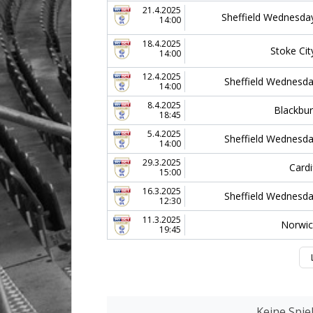
21.4.2025
Sheffield Wednesda
14:00
18.4.2025
Stoke Cit
14:00
12.4.2025
Sheffield Wednesd
14:00
8.4.2025
Blackbu
18:45
5.4.2025
Sheffield Wednesd
14:00
29.3.2025
Cardi
15:00
16.3.2025
Sheffield Wednesd
12:30
11.3.2025
Norwi
19:45
Keine Spie