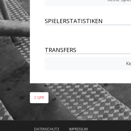
SPIELERSTATISTIKEN
TRANSFERS
Ke
Beitragsnavigation
QPR
DATENSCHUTZ
IMPRESSUM