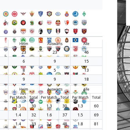
Heim
Auswärts
Alle
23
23
46
6
9
15
8
5
13
9
9
18
Heim
Auswärts
Alle
Per Match
Total
Per Match
Total
Per Match
Total
1.3
30
1.3
30
1.3
60
1.4
32
1.6
37
1.5
69
1.4
33
2.1
48
1.8
81