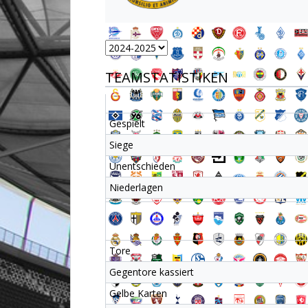
TEAMSTATISTIKEN
Gespielt
Siege
Unentschieden
Niederlagen
Tore
Gegentore kassiert
Gelbe Karten