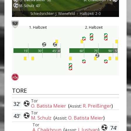
M. Schulz
43'
Schiedsrichter: J. Wienefeld
Halbzeit: 2-0
|
1. Halbzeit
2. Halbzeit
15'
30'
45'
4'
60'
75'
90'
5'
TORE
Tor
32'
O. Batista Meier
(
:
R. Preißinger
)
Assist
Tor
43'
M. Schulz
(
:
O. Batista Meier
)
Assist
Tor
74'
A. Chaikhoun
(
J. Justvan
)
Assist: