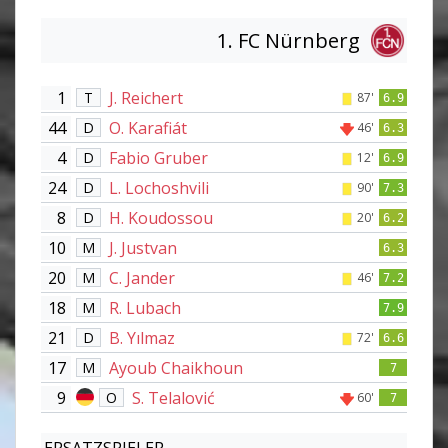
1. FC Nürnberg
1
J. Reichert
T
87'
6.9
44
O. Karafiát
D
46'
6.3
4
Fabio Gruber
D
12'
6.9
24
L. Lochoshvili
D
90'
7.3
8
H. Koudossou
D
20'
6.2
10
J. Justvan
M
6.3
20
C. Jander
M
46'
7.2
18
R. Lubach
M
7.9
21
B. Yılmaz
D
72'
6.6
17
Ayoub Chaikhoun
M
7
9
S. Telalović
O
60'
7
ERSATZSPIELER