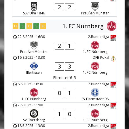
2
2
SSV Ulm 1846
Preußen Münster
1. FC Nürnberg
U
S
U
S
U
22.8.2025
-
16:30
2.Bundesliga
2
1
Preußen Münster
1. FC Nürnberg
16.8.2025
-
13:30
DFB Pokal
3
3
Illertissen
1. FC Nürnberg
Elfmeter 6-5
8.8.2025
-
16:30
2.Bundesliga
0
1
1. FC Nürnberg
SV Darmstadt 98
2.8.2025
-
11:00
2.Bundesliga
1
0
SV Elversberg
1. FC Nürnberg
18.5.2025
-
13:30
2.Bundesliga