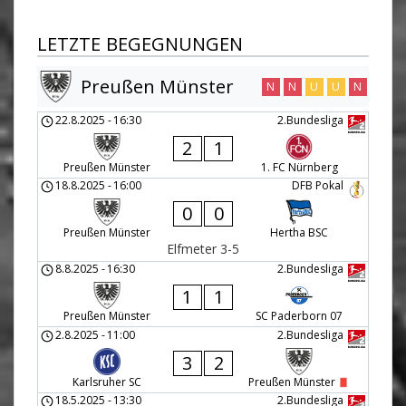
LETZTE BEGEGNUNGEN
Preußen Münster
N
N
U
U
N
22.8.2025
-
16:30
2.Bundesliga
2
1
Preußen Münster
1. FC Nürnberg
18.8.2025
-
16:00
DFB Pokal
0
0
Preußen Münster
Hertha BSC
Elfmeter 3-5
8.8.2025
-
16:30
2.Bundesliga
1
1
Preußen Münster
SC Paderborn 07
2.8.2025
-
11:00
2.Bundesliga
3
2
Karlsruher SC
Preußen Münster
18.5.2025
-
13:30
2.Bundesliga