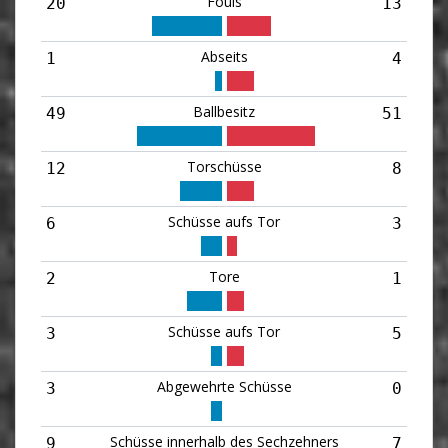
Fouls
20
13
Abseits
1
4
Ballbesitz
49
51
Torschüsse
12
8
Schüsse aufs Tor
6
3
Tore
2
1
Schüsse aufs Tor
3
5
Abgewehrte Schüsse
3
0
Schüsse innerhalb des Sechzehners
9
7