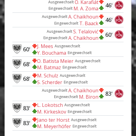
O. Karafiát
Ausgewechselt
46'
M. A. Zoma
Eingewechselt
A. Chaikhoun
Ausgewechselt
46'
T. Baack
Eingewechselt
S. Telalović
Ausgewechselt
60'
A. Chaikhoun
Eingewechselt
J. Mees
Ausgewechselt
60'
Y. Bouchama
Eingewechselt
O. Batista Meier
Ausgewechselt
68'
M. Batmaz
Eingewechselt
M. Schulz
Ausgewechselt
68'
S. Scherder
Eingewechselt
A. Chaikhoun
Ausgewechselt
83'
M. Biron
Eingewechselt
L. Lokotsch
Ausgewechselt
83'
M. Kirkeskov
Eingewechselt
Jano ter Horst
Ausgewechselt
83'
M. Meyerhöfer
Eingewechselt