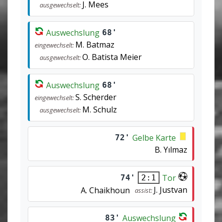
J. Mees
ausgewechselt:
Auswechslung
68'
M. Batmaz
eingewechselt:
O. Batista Meier
ausgewechselt:
Auswechslung
68'
S. Scherder
eingewechselt:
M. Schulz
ausgewechselt:
Gelbe Karte
72'
B. Yılmaz
Tor
74'
2:1
J. Justvan
A. Chaikhoun
assist:
Auswechslung
83'