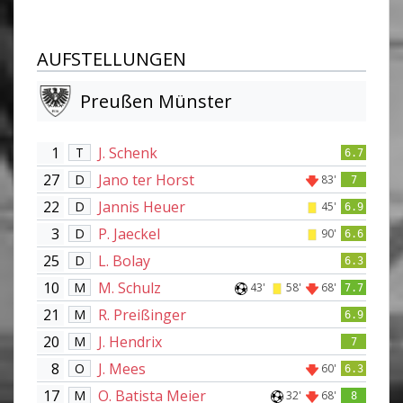
AUFSTELLUNGEN
Preußen Münster
1
J. Schenk
T
6.7
27
Jano ter Horst
D
83'
7
22
Jannis Heuer
D
45'
6.9
3
P. Jaeckel
D
90'
6.6
25
L. Bolay
D
6.3
10
M. Schulz
M
43'
58'
68'
7.7
21
R. Preißinger
M
6.9
20
J. Hendrix
M
7
8
J. Mees
O
60'
6.3
17
O. Batista Meier
M
32'
68'
8