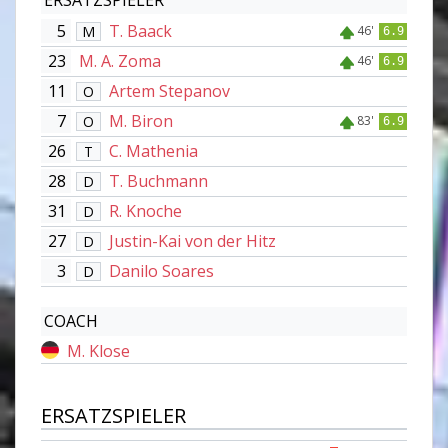
5
T. Baack
M
46'
6.9
23
M. A. Zoma
46'
6.9
11
Artem Stepanov
O
7
M. Biron
O
83'
6.9
26
C. Mathenia
T
28
T. Buchmann
D
31
R. Knoche
D
27
Justin-Kai von der Hitz
D
3
Danilo Soares
D
COACH
M. Klose
ERSATZSPIELER