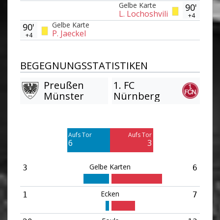
Gelbe Karte
90'
L. Lochoshvili
+4
Gelbe Karte
90'
P. Jaeckel
+4
BEGEGNUNGSSTATISTIKEN
Preußen
1. FC
Münster
Nürnberg
Am Tor vorbei
Am Tor vorbei
3
5
Aufs Tor
Aufs Tor
Blocked
6
3
3
Gelbe Karten
3
6
Ecken
1
7