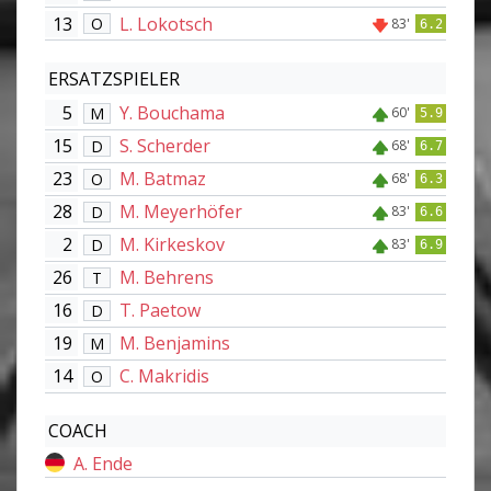
13
L. Lokotsch
O
83'
6.2
ERSATZSPIELER
5
Y. Bouchama
M
60'
5.9
15
S. Scherder
D
68'
6.7
23
M. Batmaz
O
68'
6.3
28
M. Meyerhöfer
D
83'
6.6
2
M. Kirkeskov
D
83'
6.9
26
M. Behrens
T
16
T. Paetow
D
19
M. Benjamins
M
14
C. Makridis
O
COACH
A. Ende