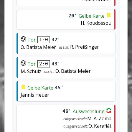
Gelbe Karte
20'
H. Koudossou
Tor
32'
1:0
R. Preißinger
O. Batista Meier
assist:
Tor
43'
2:0
O. Batista Meier
M. Schulz
assist:
Gelbe Karte
45'
Jannis Heuer
Auswechslung
46'
M. A. Zoma
eingewechselt:
O. Karafiát
ausgewechselt: