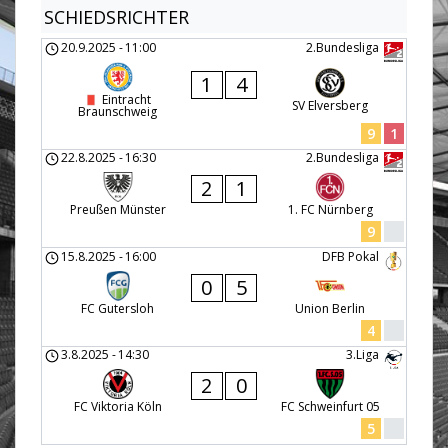
SCHIEDSRICHTER
20.9.2025
-
11:00
2.Bundesliga
1
4
Eintracht
SV Elversberg
Braunschweig
9
1
22.8.2025
-
16:30
2.Bundesliga
2
1
Preußen Münster
1. FC Nürnberg
9
15.8.2025
-
16:00
DFB Pokal
0
5
FC Gutersloh
Union Berlin
4
3.8.2025
-
14:30
3.Liga
2
0
FC Viktoria Köln
FC Schweinfurt 05
5