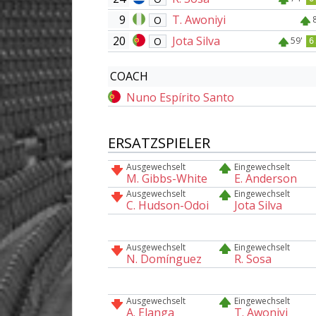
9
T. Awoniyi
O
20
Jota Silva
O
59'
6
COACH
Nuno Espírito Santo
ERSATZSPIELER
Ausgewechselt
Eingewechselt
M. Gibbs-White
E. Anderson
Ausgewechselt
Eingewechselt
C. Hudson-Odoi
Jota Silva
Ausgewechselt
Eingewechselt
N. Domínguez
R. Sosa
Ausgewechselt
Eingewechselt
A. Elanga
T. Awoniyi