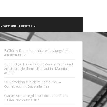
– WER SPIELT HEUTE?
Fußbälle: Der unterschätzte Leistungsfaktor
auf dem Platz
Der richtige Fußballschuh: Warum Profis und
Amateure gleichermaßen auf ihr Material
achten
FC Barcelona zurück im Camp Nou –
Comeback mit Baustellenflair
Warum Streamingdienste die Zukunft des
Fußballerlebnisses sind