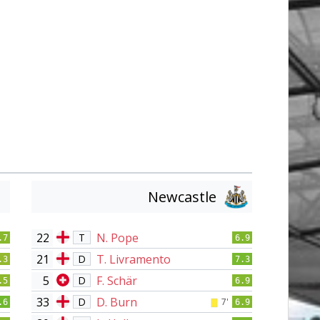
Newcastle
22
N. Pope
T
.7
6.9
21
T. Livramento
D
.3
7.3
5
F. Schär
D
.5
6.9
33
D. Burn
D
7'
.6
6.9