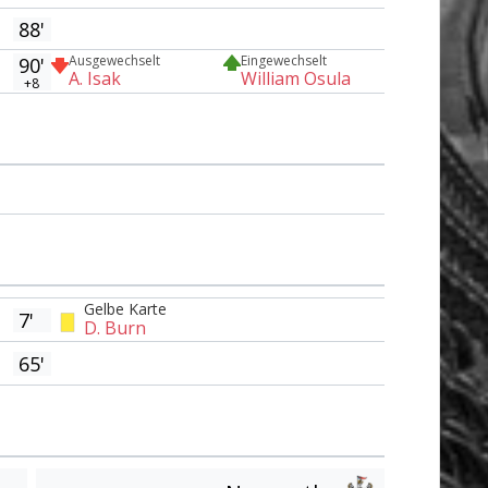
88'
Ausgewechselt
Eingewechselt
90'
A. Isak
William Osula
+8
Gelbe Karte
7'
D. Burn
65'