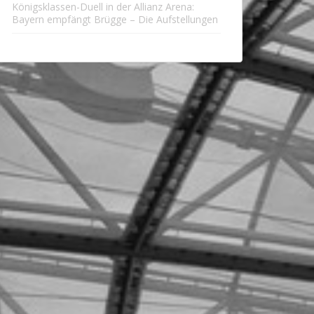
Königsklassen-Duell in der Allianz Arena:
Bayern empfängt Brügge – Die Aufstellungen