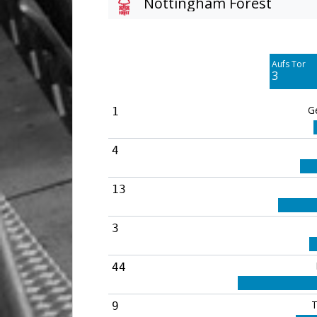
Nottingham Forest
Am Tor vorbei
3
Aufs Tor
Blocked
3
3
G
1
4
13
3
44
T
9