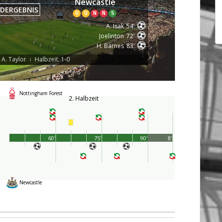
Newcastle
DERGEBNIS
U
U
N
N
S
A. Isak
54'
Joelinton
72'
H. Barnes
83'
 A. Taylor
Halbzeit: 1-0
|
Nottingham Forest
2. Halbzeit
60'
75'
90'
8'
Newcastle