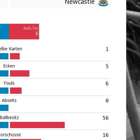
Newcastle
Am Tor vorbei
10
Aufs Tor
Blocked
6
4
elbe Karten
1
Ecken
5
Fouls
6
Abseits
0
Ballbesitz
56
orschüsse
16