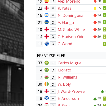
19
Álex Moreno
D
88'
6
22
R. Yates
M
65'
7
16
N. Domínguez
M
74'
7
21
A. Elanga
O
88'
7
10
M. Gibbs-White
M
59'
6
14
C. Hudson-Odoi
O
59'
6
11
C. Wood
O
6
ERSATZSPIELER
33
Carlos Miguel
T
4
Morato
D
7
N. Williams
D
30
W. Boly
D
18
J. Ward-Prowse
M
8
E. Anderson
M
59'
6
24
R. Sosa
O
74'
6