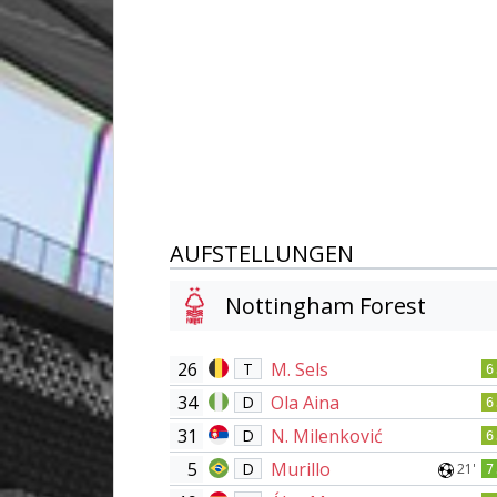
AUFSTELLUNGEN
Nottingham Forest
26
M. Sels
T
6
34
Ola Aina
D
6
31
N. Milenković
D
6
5
Murillo
D
21'
7