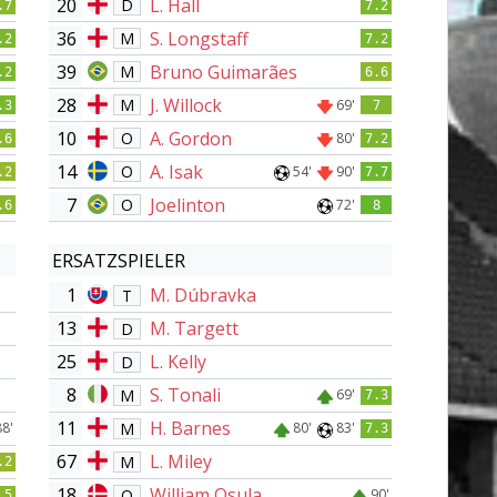
20
L. Hall
D
.7
7.2
36
S. Longstaff
M
.2
7.2
39
Bruno Guimarães
M
.2
6.6
28
J. Willock
M
69'
.3
7
10
A. Gordon
O
80'
.6
7.2
14
A. Isak
O
54'
90'
.2
7.7
7
Joelinton
O
72'
.6
8
ERSATZSPIELER
1
M. Dúbravka
T
13
M. Targett
D
25
L. Kelly
D
8
S. Tonali
M
69'
7.3
11
H. Barnes
M
88'
80'
83'
7.3
67
L. Miley
M
.2
18
William Osula
O
90'
.5