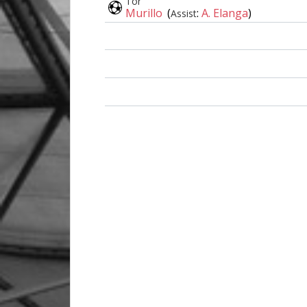
Tor
Murillo
(
:
A. Elanga
)
Assist