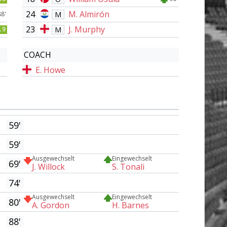
24
M. Almirón
M
88'
23
J. Murphy
M
.9
COACH
E. Howe
59'
59'
Ausgewechselt
Eingewechselt
69'
J. Willock
S. Tonali
74'
Ausgewechselt
Eingewechselt
80'
A. Gordon
H. Barnes
88'