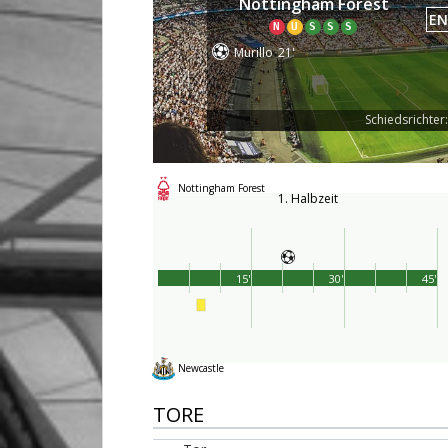
Nottingham Forest
EN
N
U
S
S
S
Murillo
21'
Schiedsrichter:
Nottingham Forest
1. Halbzeit
15'
30'
45'
Newcastle
TORE