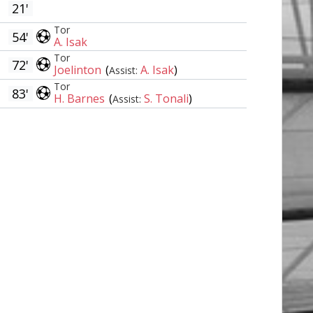
21'
Tor
54'
A. Isak
Tor
72'
Joelinton
(
A. Isak
)
Assist:
Tor
83'
H. Barnes
(
S. Tonali
)
Assist: