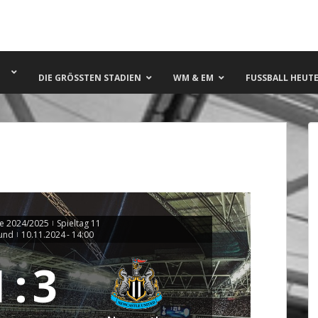
DIE GRÖSSTEN STADIEN
WM & EM
FUSSBALL HEUTE 
e 2024/2025
Spieltag 11
|
ound
10.11.2024
-
14:00
|
1
:
3