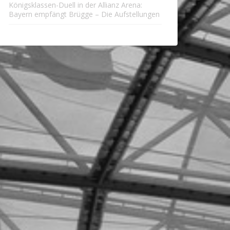
Königsklassen-Duell in der Allianz Arena:
Bayern empfängt Brügge – Die Aufstellungen