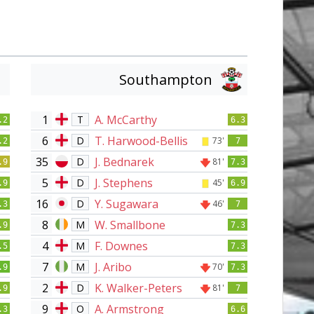
Southampton
1
A. McCarthy
T
.2
6.3
6
T. Harwood-Bellis
D
73'
.2
7
35
J. Bednarek
D
81'
.9
7.3
5
J. Stephens
D
45'
.9
6.9
16
Y. Sugawara
D
46'
.3
7
8
W. Smallbone
M
.9
7.3
4
F. Downes
M
.5
7.3
7
J. Aribo
M
70'
.9
7.3
2
K. Walker-Peters
D
81'
.9
7
9
A. Armstrong
O
.3
6.6