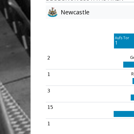
Newcastle
Am Tor vorbei
0
Aufs Tor
Blocked
1
2
G
2
R
1
3
15
1