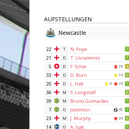
AUFSTELLUNGEN
Newcastle
22
N. Pope
T
7
21
T. Livramento
D
7
5
F. Schär
D
28'
4
33
D. Burn
D
74'
6
20
L. Hall
D
9'
70'
7
36
S. Longstaff
M
6
39
Bruno Guimarães
M
7
7
Joelinton
O
45'
7
23
J. Murphy
M
30'
6
14
A. Isak
O
7