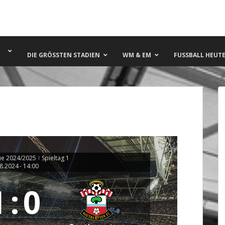
DIE GRÖSSTEN STADIEN
WM & EM
FUSSBALL HEUTE 
ue 2024/2025
Spieltag 1
|
8.2024
-
14:00
1
:
0