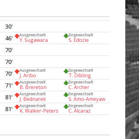
30'
Ausgewechselt
Eingewechselt
46'
Y. Sugawara
S. Edozie
70'
70'
Ausgewechselt
Eingewechselt
70'
J. Aribo
T. Dibling
Ausgewechselt
Eingewechselt
71'
B. Brereton
C. Archer
Ausgewechselt
Eingewechselt
81'
J. Bednarek
S. Amo-Ameyaw
Ausgewechselt
Eingewechselt
81'
K. Walker-Peters
C. Alcaraz