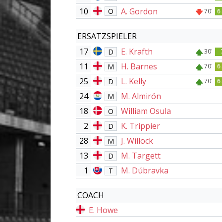
10
A. Gordon
O
70'
6
ERSATZSPIELER
17
E. Krafth
D
30'
11
H. Barnes
M
70'
6
25
L. Kelly
D
70'
6
24
M. Almirón
M
18
William Osula
O
2
K. Trippier
D
28
J. Willock
M
13
M. Targett
D
1
M. Dúbravka
T
COACH
E. Howe