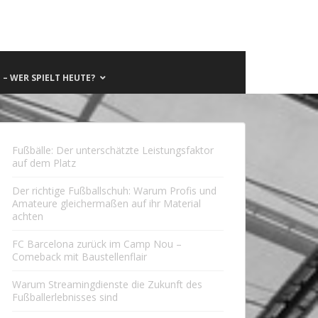
– WER SPIELT HEUTE?
Fußbälle: Der unterschätzte Leistungsfaktor
auf dem Platz
Der richtige Fußballschuh: Warum Profis und
Amateure gleichermaßen auf ihr Material
achten
FC Barcelona zurück im Camp Nou –
Comeback mit Baustellenflair
Warum Streamingdienste die Zukunft des
Fußballerlebnisses sind