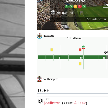
Newcastle
EN
S
S
U
N
S
Joelinton
45'
Schiedsrichter:
Newcastle
1. Halbzeit
15'
30'
45'
Southampton
TORE
Tor
Joelinton
(
:
A. Isak
)
Assist