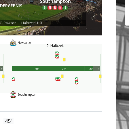
Southampton
DERGEBNIS
S
N
N
N
S
 C. Pawson
Halbzeit: 1-0
|
Newcastle
2. Halbzeit
3'
60'
75'
90'
4'
Southampton
45'