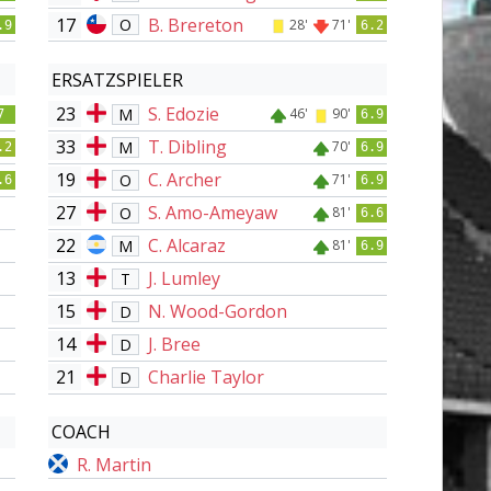
17
B. Brereton
O
28'
71'
.9
6.2
ERSATZSPIELER
23
S. Edozie
M
46'
90'
7
6.9
33
T. Dibling
M
70'
.2
6.9
19
C. Archer
O
71'
.6
6.9
27
S. Amo-Ameyaw
O
81'
6.6
22
C. Alcaraz
M
81'
6.9
13
J. Lumley
T
15
N. Wood-Gordon
D
14
J. Bree
D
21
Charlie Taylor
D
COACH
R. Martin