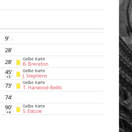
9'
28'
Gelbe Karte
28'
B. Brereton
Gelbe Karte
45'
J. Stephens
+3
Gelbe Karte
73'
T. Harwood-Bellis
74'
Gelbe Karte
90'
S. Edozie
+4