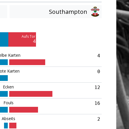
Southampton
Am Tor vorbei
15
Aufs Tor
Blocked
4
11
elbe Karten
4
ote Karten
0
Ecken
12
Fouls
16
Abseits
2