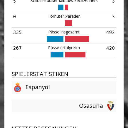
Schüsse außerhalb des Sechzehners
5
3
Torhüter Paraden
0
3
Pässe insgesamt
335
492
Pässe erfolgreich
267
420
SPIELERSTATISTIKEN
Espanyol
Osasuna