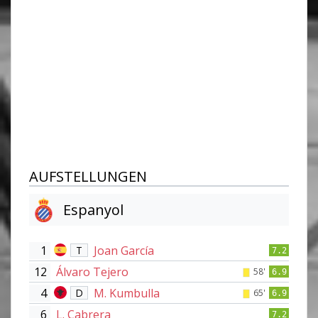
AUFSTELLUNGEN
Espanyol
1
Joan García
T
7.2
12
Álvaro Tejero
58'
6.9
4
M. Kumbulla
D
65'
6.9
6
L. Cabrera
7.2