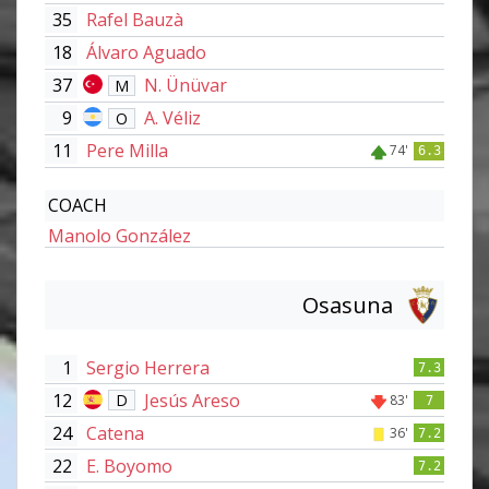
35
Rafel Bauzà
18
Álvaro Aguado
37
N. Ünüvar
M
9
A. Véliz
O
11
Pere Milla
74'
6.3
COACH
Manolo González
Osasuna
1
Sergio Herrera
7.3
12
Jesús Areso
D
83'
7
24
Catena
36'
7.2
22
E. Boyomo
7.2