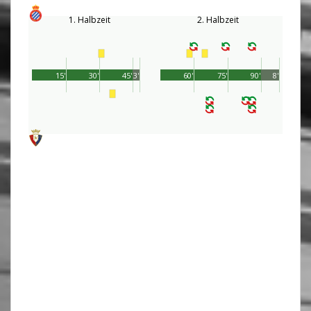
1. Halbzeit
2. Halbzeit
15'
30'
45'
3'
60'
75'
90'
8'