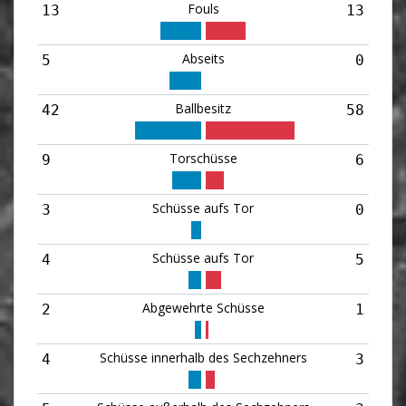
Fouls
13
13
Abseits
5
0
Ballbesitz
42
58
Torschüsse
9
6
Schüsse aufs Tor
3
0
Schüsse aufs Tor
4
5
Abgewehrte Schüsse
2
1
Schüsse innerhalb des Sechzehners
4
3