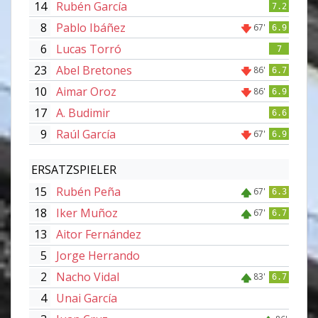
14
Rubén García
7.2
8
Pablo Ibáñez
67'
6.9
6
Lucas Torró
7
23
Abel Bretones
86'
6.7
10
Aimar Oroz
86'
6.9
17
A. Budimir
6.6
9
Raúl García
67'
6.9
ERSATZSPIELER
15
Rubén Peña
67'
6.3
18
Iker Muñoz
67'
6.7
13
Aitor Fernández
5
Jorge Herrando
2
Nacho Vidal
83'
6.7
4
Unai García