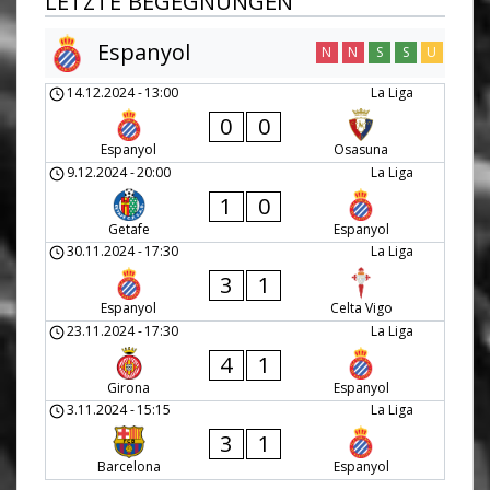
LETZTE BEGEGNUNGEN
Espanyol
N
N
S
S
U
14.12.2024
-
13:00
La Liga
0
0
Espanyol
Osasuna
9.12.2024
-
20:00
La Liga
1
0
Getafe
Espanyol
30.11.2024
-
17:30
La Liga
3
1
Espanyol
Celta Vigo
23.11.2024
-
17:30
La Liga
4
1
Girona
Espanyol
3.11.2024
-
15:15
La Liga
3
1
Barcelona
Espanyol