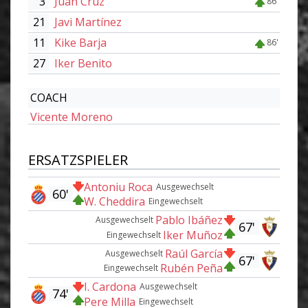
3
Juan Cruz
86'
21
Javi Martínez
11
Kike Barja
86'
27
Iker Benito
COACH
Vicente Moreno
ERSATZSPIELER
Antoniu Roca
Ausgewechselt
60'
W. Cheddira
Eingewechselt
Pablo Ibáñez
Ausgewechselt
67'
Iker Muñoz
Eingewechselt
Raúl García
Ausgewechselt
67'
Rubén Peña
Eingewechselt
I. Cardona
Ausgewechselt
74'
Pere Milla
Eingewechselt