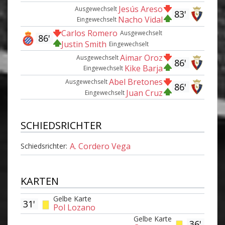
Jesús Areso
Ausgewechselt
83'
Nacho Vidal
Eingewechselt
Carlos Romero
Ausgewechselt
86'
Justin Smith
Eingewechselt
Aimar Oroz
Ausgewechselt
86'
Kike Barja
Eingewechselt
Abel Bretones
Ausgewechselt
86'
Juan Cruz
Eingewechselt
SCHIEDSRICHTER
A. Cordero Vega
Schiedsrichter:
KARTEN
Gelbe Karte
31'
Pol Lozano
Gelbe Karte
36'