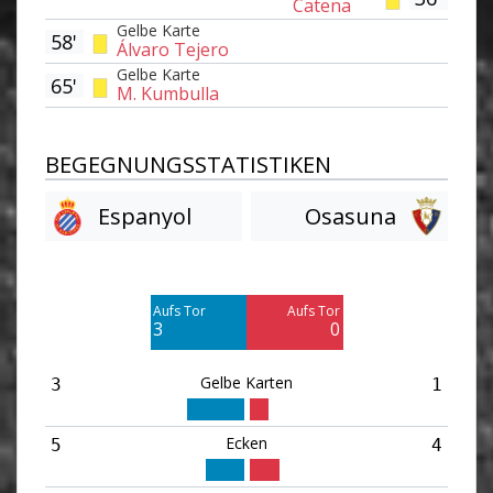
Catena
Gelbe Karte
58'
Álvaro Tejero
Gelbe Karte
65'
M. Kumbulla
BEGEGNUNGSSTATISTIKEN
Espanyol
Osasuna
Am Tor vorbei
Am Tor vorbei
4
6
Aufs Tor
Aufs Tor
Blocked
Blocked
3
0
2
1
Gelbe Karten
3
1
Ecken
5
4