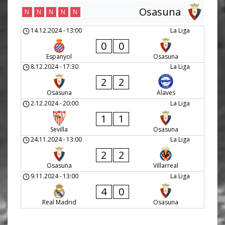
Osasuna
N
N
N
N
N
14.12.2024
-
13:00
La Liga
0
0
Espanyol
Osasuna
8.12.2024
-
17:30
La Liga
2
2
Osasuna
Alaves
2.12.2024
-
20:00
La Liga
1
1
Sevilla
Osasuna
24.11.2024
-
13:00
La Liga
2
2
Osasuna
Villarreal
9.11.2024
-
13:00
La Liga
4
0
Real Madrid
Osasuna