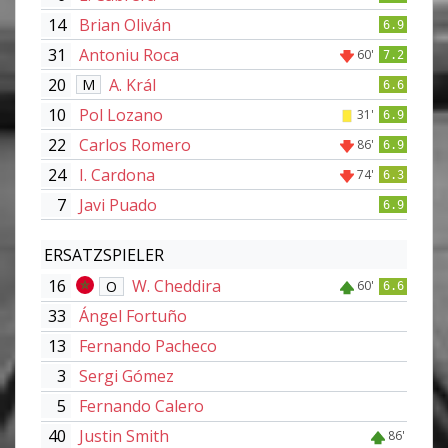
14
Brian Oliván
6.9
31
Antoniu Roca
60'
7.2
20
A. Král
M
6.6
10
Pol Lozano
31'
6.9
22
Carlos Romero
86'
6.9
24
I. Cardona
74'
6.3
7
Javi Puado
6.9
ERSATZSPIELER
16
W. Cheddira
O
60'
6.6
33
Ángel Fortuño
13
Fernando Pacheco
3
Sergi Gómez
5
Fernando Calero
40
Justin Smith
86'