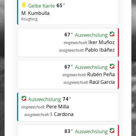
Gelbe Karte
65'
M. Kumbulla
Roughing
Auswechslung
67'
Iker Muñoz
eingewechselt:
Pablo Ibáñez
ausgewechselt:
Auswechslung
67'
Rubén Peña
eingewechselt:
Raúl García
ausgewechselt:
Auswechslung
74'
Pere Milla
eingewechselt:
I. Cardona
ausgewechselt:
Auswechslung
83'