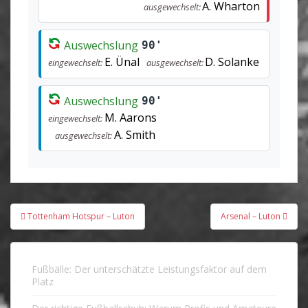
A. Wharton
ausgewechselt:
Auswechslung
90'
E. Ünal
D. Solanke
eingewechselt:
ausgewechselt:
Auswechslung
90'
M. Aarons
eingewechselt:
A. Smith
ausgewechselt:
Beitragsnavigation
Tottenham Hotspur – Luton
Arsenal – Luton
Fußbälle: Der unterschätzte Leistungsfaktor auf dem
Platz