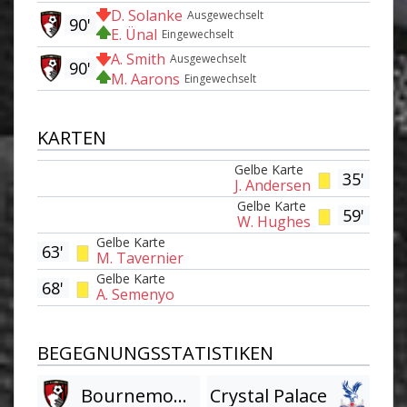
D. Solanke
Ausgewechselt
90'
E. Ünal
Eingewechselt
A. Smith
Ausgewechselt
90'
M. Aarons
Eingewechselt
KARTEN
Gelbe Karte
35'
J. Andersen
Gelbe Karte
59'
W. Hughes
Gelbe Karte
63'
M. Tavernier
Gelbe Karte
68'
A. Semenyo
BEGEGNUNGSSTATISTIKEN
Bournemouth
Crystal Palace