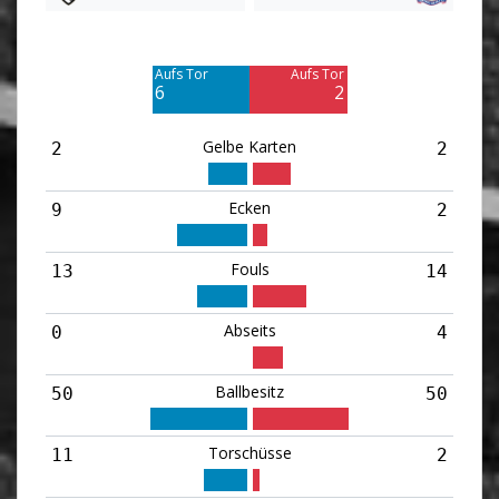
Am Tor vorbei
Am Tor vorbei
5
0
Aufs Tor
Aufs Tor
6
2
Gelbe Karten
2
2
Ecken
9
2
Fouls
13
14
Abseits
0
4
Ballbesitz
50
50
Torschüsse
11
2