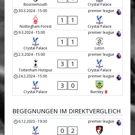
Bournemouth
Crystal Palace
30.3.2024
-
15:00
premier league
1
1
Nottingham Forest
Crystal Palace
9.3.2024
-
15:00
premier league
1
1
Crystal Palace
Luton
2.3.2024
-
15:00
premier league
3
1
Tottenham Hotspur
Crystal Palace
24.2.2024
-
15:00
premier league
3
0
Crystal Palace
Burnley
BEGEGNUNGEN IM DIREKTVERGLEICH
6.12.2023
-
19:30
premier league
0
2