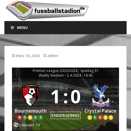
S
k
i
p
MENU
t
o
m
a
März 16, 2024
admin
i
n
c
Premier League 2023/2024
Spieltag 31
|
Vitality Stadium
2.4.2024
-
18:45
|
o
n
1
:
0
t
e
n
Bournemouth
Crystal Palace
t
ENDERGEBNIS
N
S
U
S
S
U
S
N
U
U
J. Kluivert
79'