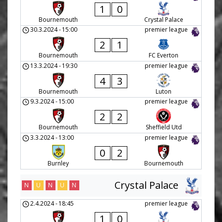
1
0
Bournemouth
Crystal Palace
30.3.2024
-
15:00
premier league
2
1
Bournemouth
FC Everton
13.3.2024
-
19:30
premier league
4
3
Bournemouth
Luton
9.3.2024
-
15:00
premier league
2
2
Bournemouth
Sheffield Utd
3.3.2024
-
13:00
premier league
0
2
Burnley
Bournemouth
Crystal Palace
N
U
N
U
N
2.4.2024
-
18:45
premier league
1
0