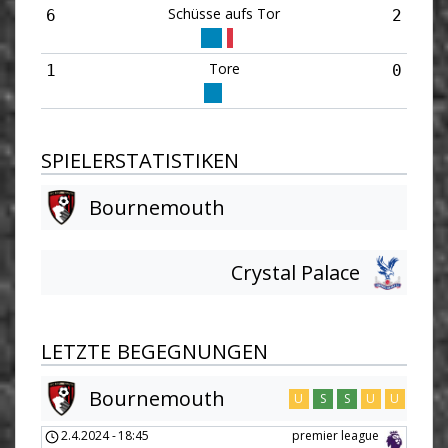
Schüsse aufs Tor
6
2
Tore
1
0
SPIELERSTATISTIKEN
Bournemouth
Crystal Palace
LETZTE BEGEGNUNGEN
Bournemouth
U
S
S
U
U
2.4.2024
-
18:45
premier league