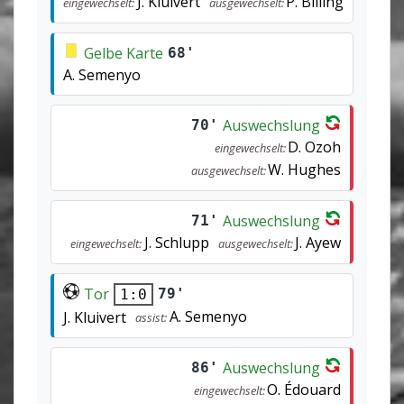
J. Kluivert
P. Billing
eingewechselt:
ausgewechselt:
Gelbe Karte
68'
A. Semenyo
Auswechslung
70'
D. Ozoh
eingewechselt:
W. Hughes
ausgewechselt:
Auswechslung
71'
J. Schlupp
J. Ayew
eingewechselt:
ausgewechselt:
Tor
79'
1:0
A. Semenyo
J. Kluivert
assist:
Auswechslung
86'
O. Édouard
eingewechselt: