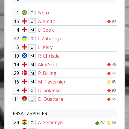
1
Neto
T
15
A. Smith
D
90'
4
L. Cook
M
27
I. Zabarnyi
D
5
L. Kelly
D
10
R. Christie
M
14
Alex Scott
M
46'
29
P. Billing
M
65'
16
M. Tavernier
M
63'
9
D. Solanke
O
90'
11
D. Ouattara
O
65'
ERSATZSPIELER
24
A. Semenyo
O
46'
68'