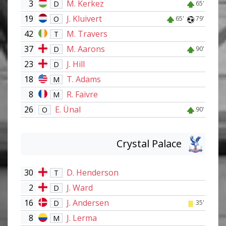
3
M. Kerkez
D
65'
19
J. Kluivert
O
65'
79'
42
M. Travers
T
37
M. Aarons
D
90'
23
J. Hill
D
18
T. Adams
M
8
R. Faivre
M
26
E. Ünal
O
90'
Crystal Palace
30
D. Henderson
T
2
J. Ward
D
16
J. Andersen
D
35'
8
J. Lerma
M