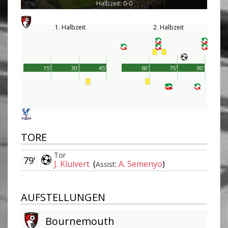
Halbzeit: 0-0
1. Halbzeit
2. Halbzeit
15'
30'
45'
60'
75'
90'
TORE
Tor
79'
J. Kluivert
(
:
A. Semenyo
)
Assist
AUFSTELLUNGEN
Bournemouth