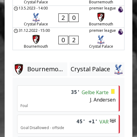
Crystal Palace
Bournemouth
13.5.2023
-
14:00
premier league
2
0
Crystal Palace
Bournemouth
31.12.2022
-
15:00
premier league
0
2
Bournemouth
Crystal Palace
Bournemouth
Crystal Palace
Gelbe Karte
35'
J. Andersen
Foul
VAR
45' +1'
Goal Disallowed - offside