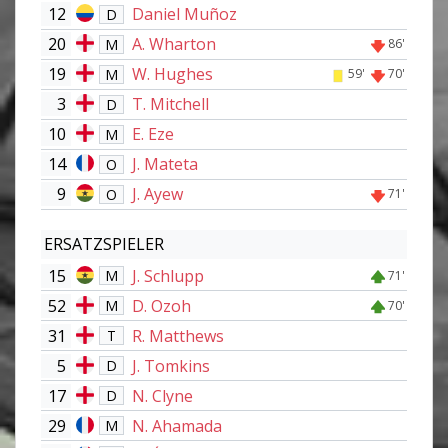
12
Daniel Muñoz
D
20
A. Wharton
M
86'
19
W. Hughes
M
59'
70'
3
T. Mitchell
D
10
E. Eze
M
14
J. Mateta
O
9
J. Ayew
O
71'
ERSATZSPIELER
15
J. Schlupp
M
71'
52
D. Ozoh
M
70'
31
R. Matthews
T
5
J. Tomkins
D
17
N. Clyne
D
29
N. Ahamada
M