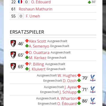
22
O. Édouard
O
86'
61
Roshaun Mathurin
55
F. Umeh
O
ERSATZSPIELER
Alex Scott
Ausgewechselt
46'
A. Semenyo
Eingewechselt
D. Ouattara
Ausgewechselt
65'
M. Kerkez
Eingewechselt
P. Billing
Ausgewechselt
65'
J. Kluivert
Eingewechselt
W. Hughes
Ausgewechselt
70'
D. Ozoh
Eingewechselt
J. Ayew
Ausgewechselt
71'
J. Schlupp
Eingewechselt
A. Wharton
Ausgewechselt
86'
O. Édouard
Eingewechselt