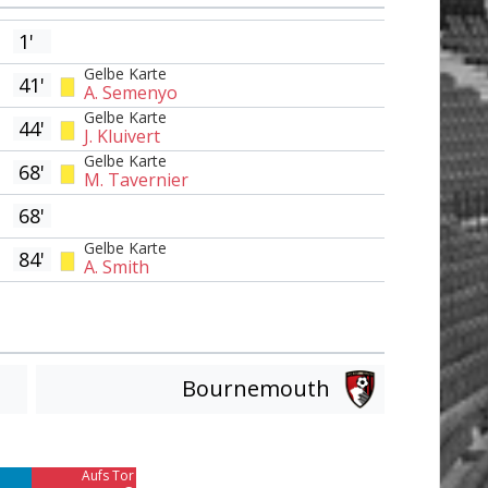
1'
Gelbe Karte
41'
A. Semenyo
Gelbe Karte
44'
J. Kluivert
Gelbe Karte
68'
M. Tavernier
68'
Gelbe Karte
84'
A. Smith
Bournemouth
Am Tor vorbei
7
Aufs Tor