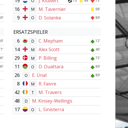
19
J. Kluivert
O
13'
44'
73'
16
M. Tavernier
M
68'
9
D. Solanke
O
69'
89'
ERSATZSPIELER
6
C. Mepham
D
69'
12'
14
Alex Scott
M
77'
46'
29
P. Billing
M
90'
73'
11
D. Ouattara
O
90'
89'
26
E. Ünal
O
89'
8
R. Faivre
M
42
M. Travers
T
48
M. Kinsey-Wellings
D
17
L. Sinisterra
O