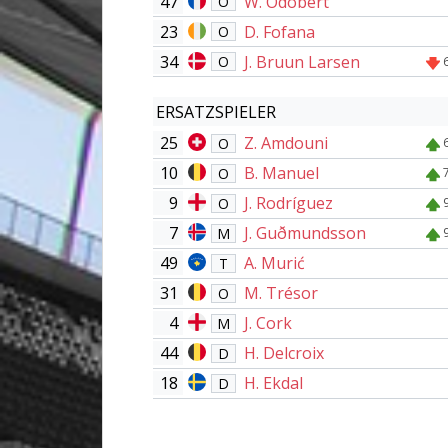
47
W. Odobert
O
23
D. Fofana
O
34
J. Bruun Larsen
O
ERSATZSPIELER
25
Z. Amdouni
O
10
B. Manuel
O
9
J. Rodríguez
O
7
J. Guðmunds­son
M
49
A. Murić
T
31
M. Trésor
O
4
J. Cork
M
44
H. Delcroix
D
18
H. Ekdal
D