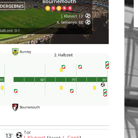
Bournemouth
DERGEBNIS
U
N
U
N
N
J. Kluivert
13'
A. Semenyo
88'
albzeit: 0-1
Burnley
2. Halbzeit
45'
60'
75'
90'
Bournemouth
Tor
13'
J. Kluivert
(
L. Cook
)
Assist: