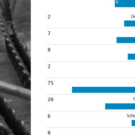
6
G
2
7
8
2
75
T
20
Sch
6
0