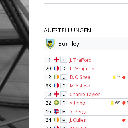
AUFSTELLUNGEN
Burnley
1
J. Trafford
T
20
L. Assignon
D
2
D. O'Shea
D
1'
33
M. Esteve
D
3
Charlie Taylor
D
22
Vitinho
D
68'
16
S. Berge
M
24
J. Cullen
M