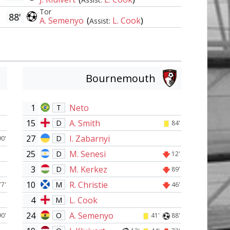
Tor
88'
A. Semenyo
(
L. Cook
)
Assist:
Bournemouth
1
Neto
T
15
A. Smith
D
84'
27
I. Zabarnyi
D
90'
25
M. Senesi
D
12'
3
M. Kerkez
D
89'
10
R. Christie
M
77'
46'
4
L. Cook
M
24
A. Semenyo
O
90'
41'
88'