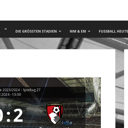
DIE GRÖSSTEN STADIEN
WM & EM
FUSSBALL HEUTE 
e 2023/2024
Spieltag 27
|
3.2024
-
13:00
0
:
2