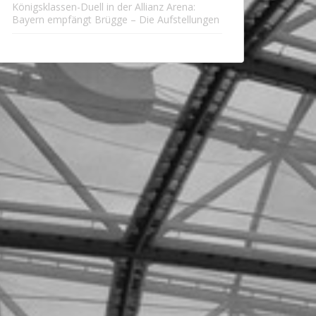
Königsklassen-Duell in der Allianz Arena:
Bayern empfängt Brügge – Die Aufstellungen