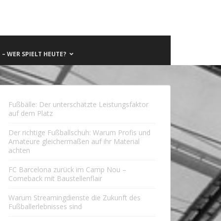
– WER SPIELT HEUTE?
Fußbälle: Der unterschätzte Leistungsfaktor
auf dem Platz
Der richtige Fußballschuh: Warum Profis und
Amateure gleichermaßen auf ihr Material
achten
FC Barcelona zurück im Camp Nou –
Comeback mit Baustellenflair
Warum Streamingdienste die Zukunft des
Fußballerlebnisses sind