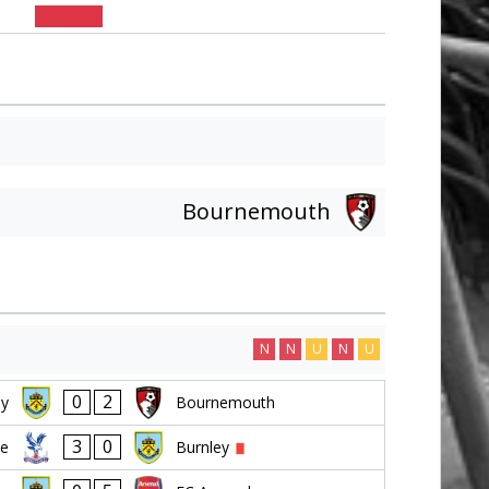
Bournemouth
N
N
U
N
U
0
2
ey
Bournemouth
3
0
ce
Burnley