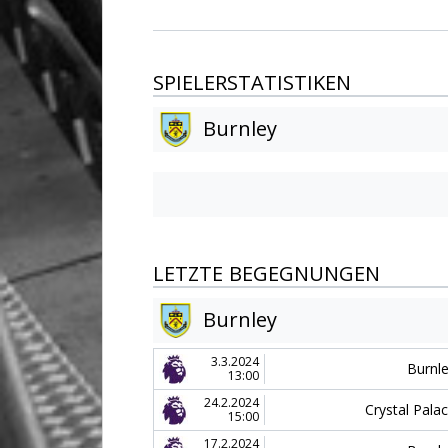
SPIELERSTATISTIKEN
Burnley
LETZTE BEGEGNUNGEN
Burnley
3.3.2024
Burnl
13:00
24.2.2024
Crystal Pala
15:00
17.2.2024