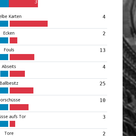
3
elbe Karten
4
Ecken
2
Fouls
13
Abseits
4
Ballbesitz
25
orschüsse
10
üsse aufs Tor
3
Tore
2