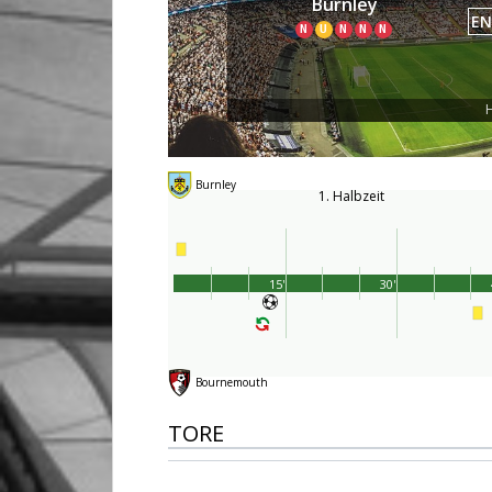
Burnley
EN
N
U
N
N
N
H
Burnley
1. Halbzeit
15'
30'
Bournemouth
TORE