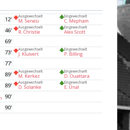
Ausgewechselt
Eingewechselt
12'
M. Senesi
C. Mepham
Ausgewechselt
Eingewechselt
46'
R. Christie
Alex Scott
69'
Ausgewechselt
Eingewechselt
73'
J. Kluivert
P. Billing
77'
Ausgewechselt
Eingewechselt
89'
M. Kerkez
D. Ouattara
Ausgewechselt
Eingewechselt
89'
D. Solanke
E. Ünal
90'
n
90'