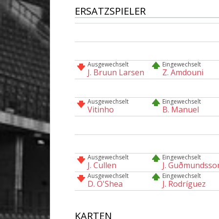
ERSATZSPIELER
Ausgewechselt
Eingewechselt
J. Bruun Larsen
Z. Amdouni
Ausgewechselt
Eingewechselt
Vitinho
B. Manuel
Ausgewechselt
Eingewechselt
J. Cullen
J. Guðmunds­so
Ausgewechselt
Eingewechselt
D. O'Shea
J. Rodríguez
KARTEN