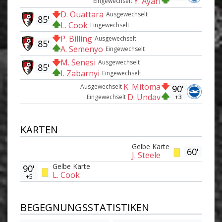
Y. Ayari
Eingewechselt
D. Ouattara
Ausgewechselt
85'
L. Cook
Eingewechselt
P. Billing
Ausgewechselt
85'
A. Semenyo
Eingewechselt
M. Senesi
Ausgewechselt
85'
I. Zabarnyi
Eingewechselt
K. Mitoma
Ausgewechselt
90'
D. Undav
+3
Eingewechselt
KARTEN
Gelbe Karte
60'
J. Steele
Gelbe Karte
90'
L. Cook
+5
BEGEGNUNGSSTATISTIKEN