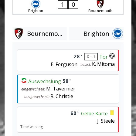
1
0
Brighton
Bournemouth
Bournemouth
Brighton
Tor
28'
0:1
K. Mitoma
E. Ferguson
assist:
Auswechslung
58'
M. Tavernier
eingewechselt:
R. Christie
ausgewechselt:
Gelbe Karte
60'
J. Steele
Time wasting