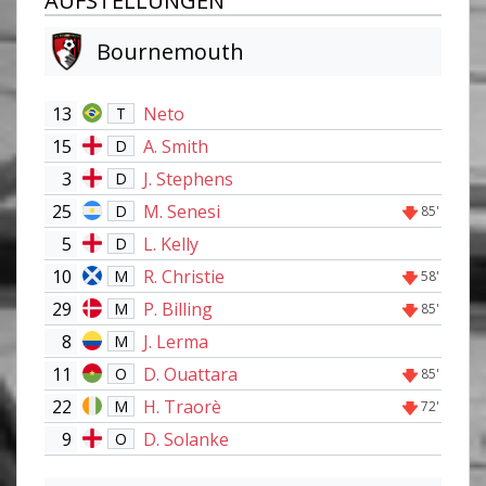
AUFSTELLUNGEN
Bournemouth
13
Neto
T
15
A. Smith
D
3
J. Stephens
D
25
M. Senesi
D
85'
5
L. Kelly
D
10
R. Christie
M
58'
29
P. Billing
M
85'
8
J. Lerma
M
11
D. Ouattara
O
85'
22
H. Traorè
M
72'
9
D. Solanke
O