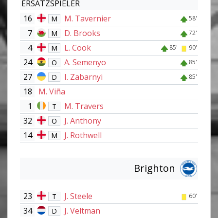
ERSATZSPIELER
16
M. Tavernier
M
58'
7
D. Brooks
M
72'
4
L. Cook
M
85'
90'
24
A. Semenyo
O
85'
27
I. Zabarnyi
D
85'
18
M. Viña
1
M. Travers
T
32
J. Anthony
O
14
J. Rothwell
M
Brighton
23
J. Steele
T
60'
34
J. Veltman
D