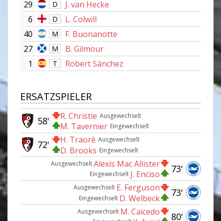
29
J. van Hecke
D
6
L. Colwill
D
40
F. Buonanotte
M
27
B. Gilmour
M
1
Robert Sánchez
T
ERSATZSPIELER
R. Christie
Ausgewechselt
58'
M. Tavernier
Eingewechselt
H. Traorè
Ausgewechselt
72'
D. Brooks
Eingewechselt
Alexis Mac Allister
Ausgewechselt
73'
J. Enciso
Eingewechselt
E. Ferguson
Ausgewechselt
73'
D. Welbeck
Eingewechselt
M. Caicedo
Ausgewechselt
80'