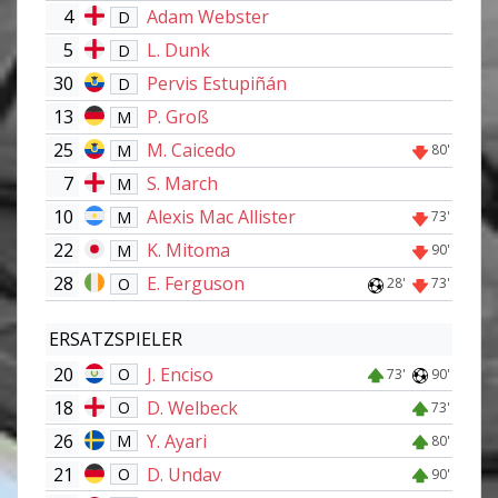
4
Adam Webster
D
5
L. Dunk
D
30
Pervis Estupiñán
D
13
P. Groß
M
25
M. Caicedo
M
80'
7
S. March
M
10
Alexis Mac Allister
M
73'
22
K. Mitoma
M
90'
28
E. Ferguson
O
28'
73'
ERSATZSPIELER
20
J. Enciso
O
73'
90'
18
D. Welbeck
O
73'
26
Y. Ayari
M
80'
21
D. Undav
O
90'