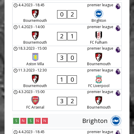
4.4.2023
-
18:45
premier league
0
2
Bournemouth
Brighton
1.4.2023
-
14:00
premier league
2
1
Bournemouth
FC Fulham
18.3.2023
-
15:00
premier league
3
0
Aston Villa
Bournemouth
11.3.2023
-
12:30
premier league
1
0
Bournemouth
FC Liverpool
4.3.2023
-
15:00
premier league
3
2
FC Arsenal
Bournemouth
Brighton
S
N
S
N
N
4.4.2023
-
18:45
premier league