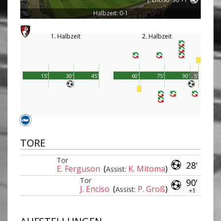
Halbzeit: 0-1
1. Halbzeit
2. Halbzeit
15'
30'
45'
60'
75'
90'
5'
TORE
Tor
28'
E. Ferguson
(
K. Mitoma
)
Assist:
Tor
90'
J. Enciso
(
P. Groß
)
Assist:
+1