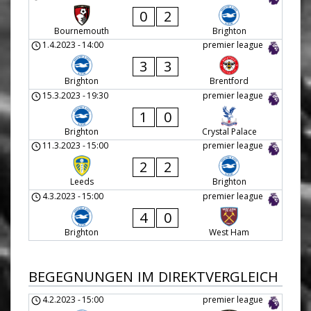
0
2
Bournemouth
Brighton
1.4.2023
-
14:00
premier league
3
3
Brighton
Brentford
15.3.2023
-
19:30
premier league
1
0
Brighton
Crystal Palace
11.3.2023
-
15:00
premier league
2
2
Leeds
Brighton
4.3.2023
-
15:00
premier league
4
0
Brighton
West Ham
BEGEGNUNGEN IM DIREKTVERGLEICH
4.2.2023
-
15:00
premier league