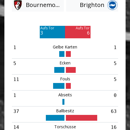
Bournemouth
Brighton
Am Tor vorbei
Am Tor vorbei
11
10
Aufs Tor
Aufs Tor
3
6
Gelbe Karten
1
1
Ecken
5
5
Fouls
11
5
Abseits
1
0
Ballbesitz
37
63
Torschüsse
14
16