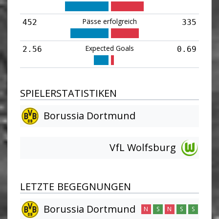
Pässe erfolgreich
452
335
Expected Goals
2.56
0.69
SPIELERSTATISTIKEN
Borussia Dortmund
VfL Wolfsburg
LETZTE BEGEGNUNGEN
Borussia Dortmund
N
S
N
S
S