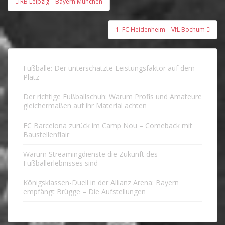
RB Leipzig – Bayern München
1. FC Heidenheim – VfL Bochum
Fußbälle: Der unterschätzte Leistungsfaktor auf dem
Platz
Der richtige Fußballschuh: Warum Profis und Amateure
gleichermaßen auf ihr Material achten
FC Barcelona zurück im Camp Nou – Comeback mit
Baustellenflair
Warum Streamingdienste die Zukunft des
Fußballerlebnisses sind
Königsklassen-Duell in der Allianz Arena: Bayern
empfängt Brügge – Die Aufstellungen