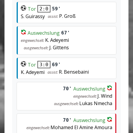
Tor
59'
2:0
P. Groß
S. Guirassy
assist:
Auswechslung
67'
K. Adeyemi
eingewechselt:
J. Gittens
ausgewechselt:
Tor
69'
3:0
R. Bensebaini
K. Adeyemi
assist:
Auswechslung
70'
J. Wind
eingewechselt:
Lukas Nmecha
ausgewechselt:
Auswechslung
70'
Mohamed El Amine Amoura
eingewechselt: