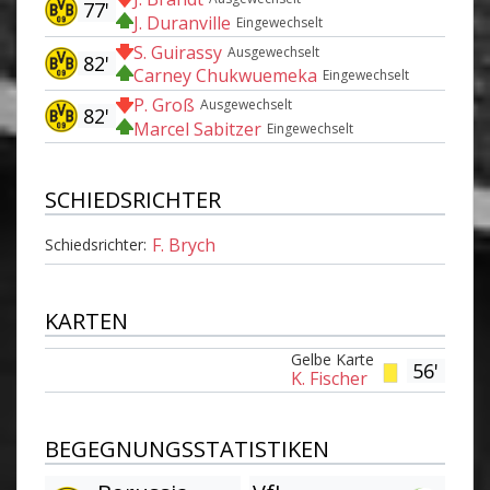
77'
J. Duranville
Eingewechselt
S. Guirassy
Ausgewechselt
82'
Carney Chukwuemeka
Eingewechselt
P. Groß
Ausgewechselt
82'
Marcel Sabitzer
Eingewechselt
SCHIEDSRICHTER
F. Brych
Schiedsrichter:
KARTEN
Gelbe Karte
56'
K. Fischer
BEGEGNUNGSSTATISTIKEN