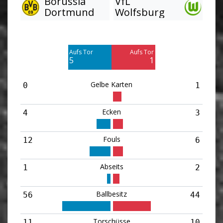
Borussia
VfL
Dortmund
Wolfsburg
Am Tor vorbei
Am Tor vorbei
3
9
Aufs Tor
Aufs Tor
Blocked
Blocked
5
1
3
1
Gelbe Karten
0
1
Ecken
4
3
Fouls
12
6
Abseits
1
2
Ballbesitz
56
44
Torschüsse
11
10