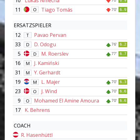
10
Lukas Nmecha
70'
6.9
11
Tiago Tomás
O
70'
6.9
ERSATZSPIELER
12
Pavao Pervan
T
33
D. Odogu
D
76'
6.2
5
M. Roerslev
D
77'
6.7
16
J. Kamiński
M
31
Y. Gerhardt
M
19
L. Majer
M
70'
6.3
23
J. Wind
O
70'
6.6
9
Mohamed El Amine Amoura
O
70'
6.6
17
K. Behrens
COACH
R. Hasenhüttl