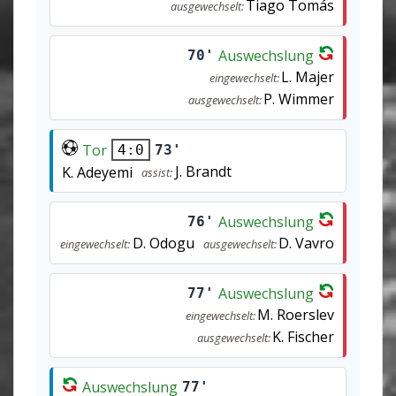
Tiago Tomás
ausgewechselt:
Auswechslung
70'
L. Majer
eingewechselt:
P. Wimmer
ausgewechselt:
Tor
73'
4:0
J. Brandt
K. Adeyemi
assist:
Auswechslung
76'
D. Odogu
D. Vavro
eingewechselt:
ausgewechselt:
Auswechslung
77'
M. Roerslev
eingewechselt:
K. Fischer
ausgewechselt:
Auswechslung
77'