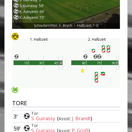
S. Guirassy
59'
K. Adeyemi
69'
K. Adeyemi
73'
Schiedsrichter: F. Brych
Halbzeit: 1-0
|
1. Halbzeit
2. Halbzeit
15'
30'
45'
4'
60'
75'
90'
2'
TORE
Tor
3'
S. Guirassy
(
:
J. Brandt
)
Assist
Tor
59'
S. Guirassy
(
:
P. Groß
)
Assist