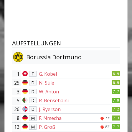
AUFSTELLUNGEN
Borussia Dortmund
1
G. Kobel
T
6.9
25
N. Süle
D
6.9
3
W. Anton
D
7.7
5
R. Bensebaini
D
7.9
26
J. Ryerson
D
7.2
8
F. Nmecha
M
77'
7.3
13
P. Groß
M
82'
7.7