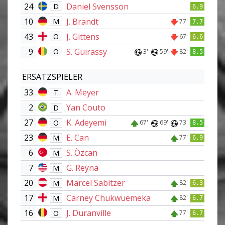
24
Daniel Svensson
D
6.9
10
J. Brandt
M
77'
7.7
43
J. Gittens
O
67'
6.6
9
S. Guirassy
O
3'
59'
82'
8.5
ERSATZSPIELER
33
A. Meyer
T
2
Yan Couto
D
27
K. Adeyemi
O
67'
69'
73'
8.5
23
E. Can
M
77'
6.9
6
S. Özcan
M
7
G. Reyna
M
20
Marcel Sabitzer
M
82'
6.3
17
Carney Chukwuemeka
M
82'
6.7
16
J. Duranville
O
77'
6.7