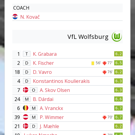
COACH
N. Kovač
VfL Wolfsburg
1
K. Grabara
T
6.2
2
K. Fischer
D
56'
77'
6.5
18
D. Vavro
D
76'
6.2
4
Konstantinos Koulierakis
D
6.3
7
A. Skov Olsen
O
6.3
24
B. Dárdai
M
6.6
6
A. Vranckx
M
6.7
39
P. Wimmer
M
70'
6.7
21
J. Mæhle
D
6.2