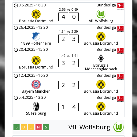
3.5.2025
-
16:30
Bundesliga
2.56
0.69
xG
4
0
Borussia Dortmund
VfL Wolfsburg
26.4.2025
-
13:30
Bundesliga
1.34
2.39
xG
2
3
1899 Hoffenheim
Borussia Dortmund
20.4.2025
-
15:30
Bundesliga
1.49
1.41
xG
3
2
Borussia
Borussia Dortmund
Mönchengladbach
12.4.2025
-
16:30
Bundesliga
2
2
Bayern München
Borussia Dortmund
5.4.2025
-
13:30
Bundesliga
1
4
SC Freiburg
Borussia Dortmund
VfL Wolfsburg
S
U
U
N
S