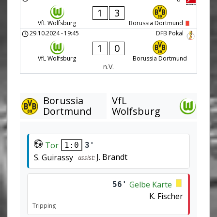
1
3
VfL Wolfsburg
Borussia Dortmund
29.10.2024
-
19:45
DFB Pokal
1
0
VfL Wolfsburg
Borussia Dortmund
n.V.
Borussia
VfL
Dortmund
Wolfsburg
Tor
3'
1:0
J. Brandt
S. Guirassy
assist:
Gelbe Karte
56'
K. Fischer
Tripping