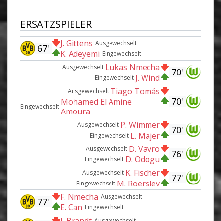
ERSATZSPIELER
J. Gittens
Ausgewechselt
67'
K. Adeyemi
Eingewechselt
Lukas Nmecha
Ausgewechselt
70'
J. Wind
Eingewechselt
Tiago Tomás
Ausgewechselt
70'
Mohamed El Amine
Eingewechselt
Amoura
P. Wimmer
Ausgewechselt
70'
L. Majer
Eingewechselt
D. Vavro
Ausgewechselt
76'
D. Odogu
Eingewechselt
K. Fischer
Ausgewechselt
77'
M. Roerslev
Eingewechselt
F. Nmecha
Ausgewechselt
77'
E. Can
Eingewechselt
J. Brandt
Ausgewechselt