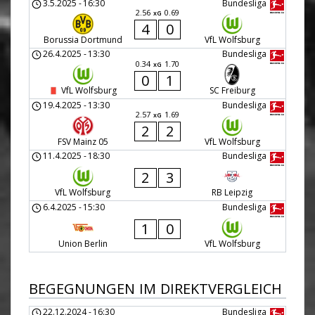
3.5.2025
-
16:30
Bundesliga
2.56
0.69
xG
4
0
Borussia Dortmund
VfL Wolfsburg
26.4.2025
-
13:30
Bundesliga
0.34
1.70
xG
0
1
VfL Wolfsburg
SC Freiburg
19.4.2025
-
13:30
Bundesliga
2.57
1.69
xG
2
2
FSV Mainz 05
VfL Wolfsburg
11.4.2025
-
18:30
Bundesliga
2
3
VfL Wolfsburg
RB Leipzig
6.4.2025
-
15:30
Bundesliga
1
0
Union Berlin
VfL Wolfsburg
BEGEGNUNGEN IM DIREKTVERGLEICH
22.12.2024
-
16:30
Bundesliga