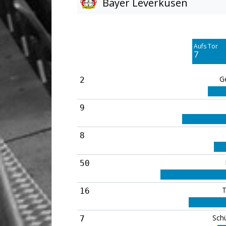
Bayer Leverkusen
Am Tor vorbei
3
Aufs Tor
Blocked
7
6
G
2
9
8
50
T
16
Sch
7