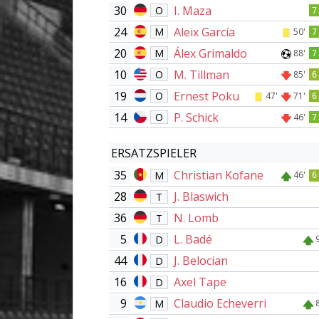
30
I. Maza
O
7
24
Aleix García
M
50'
7
20
Álex Grimaldo
M
88'
7
10
M. Tillman
O
85'
6
19
Ernest Poku
O
47'
71'
6
14
P. Schick
O
46'
7
ERSATZSPIELER
35
Christian Kofane
M
46'
6
28
J. Blaswich
T
36
N. Lomb
T
5
L. Badé
D
44
J. Belocian
D
16
Axel Tape
D
9
Claudio Echeverri
M