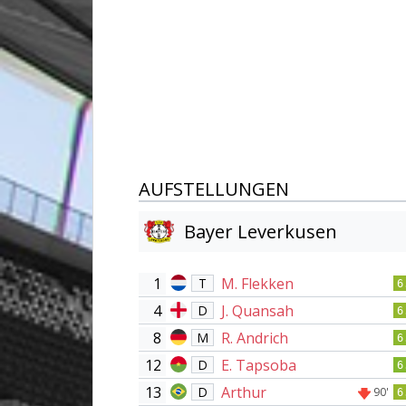
AUFSTELLUNGEN
Bayer Leverkusen
1
M. Flekken
T
6
4
J. Quansah
D
6
8
R. Andrich
M
6
12
E. Tapsoba
D
6
13
Arthur
D
90'
6