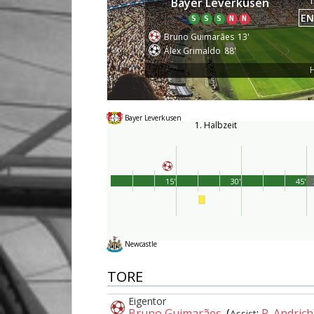
1
Bayer Leverkusen
EN
S
S
S
N
N
Bruno Guimarães
13'
Álex Grimaldo
88'
H
Bayer Leverkusen
1. Halbzeit
15'
30'
45'
Newcastle
TORE
Eigentor
Bruno Guimarães
(
:
R. Andrich
Assist