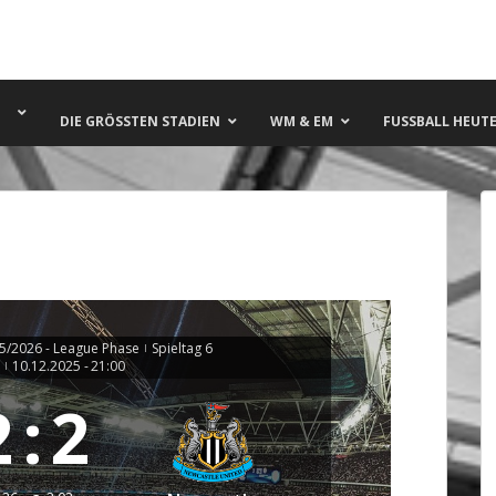
DIE GRÖSSTEN STADIEN
WM & EM
FUSSBALL HEUTE 
/2026 - League Phase
Spieltag 6
|
10.12.2025
-
21:00
|
2
:
2