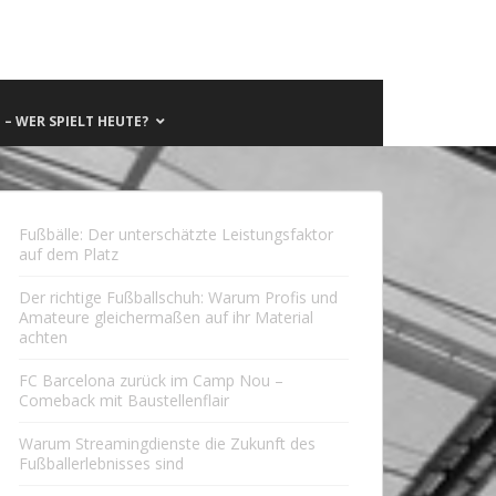
– WER SPIELT HEUTE?
Fußbälle: Der unterschätzte Leistungsfaktor
auf dem Platz
Der richtige Fußballschuh: Warum Profis und
Amateure gleichermaßen auf ihr Material
achten
FC Barcelona zurück im Camp Nou –
Comeback mit Baustellenflair
Warum Streamingdienste die Zukunft des
Fußballerlebnisses sind