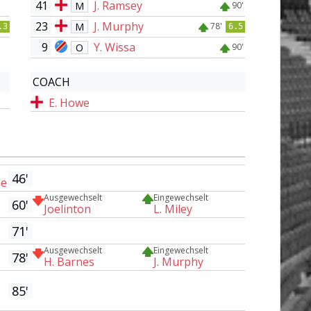
41
J. Ramsey
M
90'
23
J. Murphy
M
78'
.3
6.5
9
Y. Wissa
O
90'
COACH
E. Howe
46'
ne
Ausgewechselt
Eingewechselt
60'
Joelinton
L. Miley
71'
Ausgewechselt
Eingewechselt
78'
H. Barnes
J. Murphy
85'