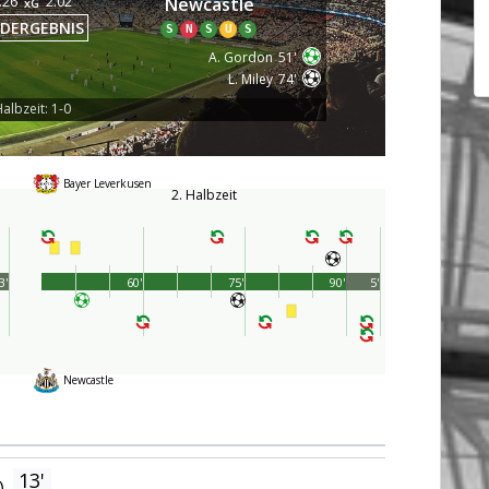
.26
2.02
Newcastle
xG
DERGEBNIS
S
N
S
U
S
A. Gordon
51'
L. Miley
74'
albzeit: 1-0
Bayer Leverkusen
2. Halbzeit
3'
60'
75'
90'
5'
Newcastle
13'
)