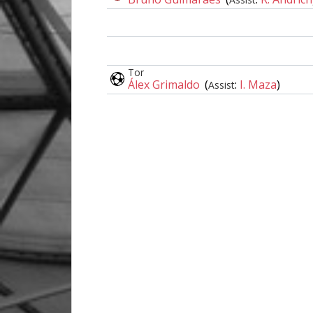
Tor
Álex Grimaldo
(
:
I. Maza
)
Assist