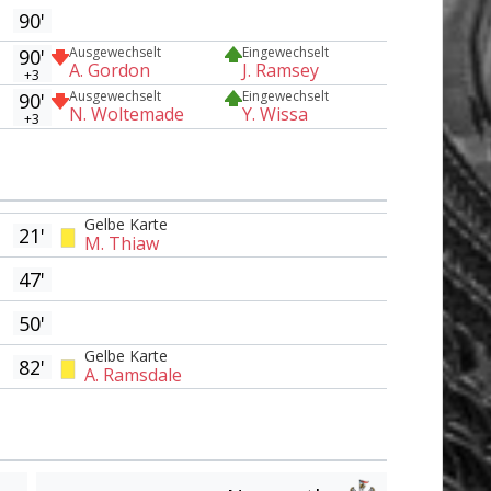
90'
Ausgewechselt
Eingewechselt
90'
A. Gordon
J. Ramsey
+3
Ausgewechselt
Eingewechselt
90'
N. Woltemade
Y. Wissa
+3
Gelbe Karte
21'
M. Thiaw
47'
50'
Gelbe Karte
82'
A. Ramsdale