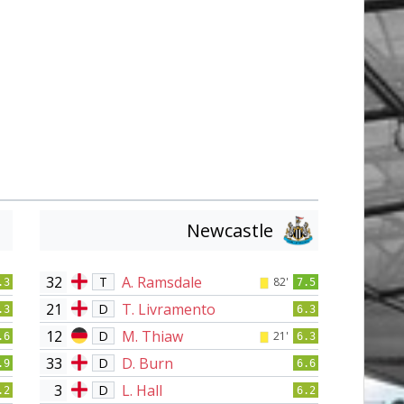
Newcastle
32
A. Ramsdale
T
82'
.3
7.5
21
T. Livramento
D
.3
6.3
12
M. Thiaw
D
21'
.6
6.3
33
D. Burn
D
.9
6.6
3
L. Hall
D
.2
6.2