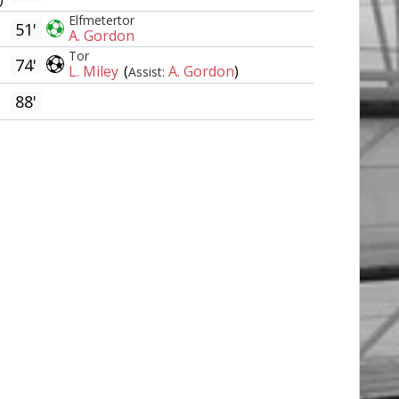
Elfmetertor
51'
A. Gordon
Tor
74'
L. Miley
(
A. Gordon
)
Assist:
88'