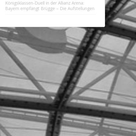
Königsklassen-Duell in der Allianz Arena:
Bayern empfängt Brügge – Die Aufstellungen