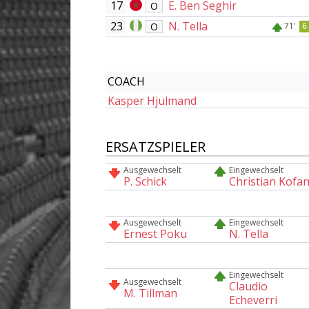
17
E. Ben Seghir
O
23
N. Tella
O
71'
6
COACH
Kasper Hjulmand
ERSATZSPIELER
Ausgewechselt
Eingewechselt
P. Schick
Christian Kofa
Ausgewechselt
Eingewechselt
Ernest Poku
N. Tella
Eingewechselt
Ausgewechselt
Claudio
M. Tillman
Echeverri