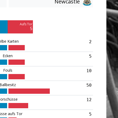
Newcastle
Am Tor vorbei
7
Aufs Tor
Blocked
5
2
elbe Karten
2
Ecken
5
Fouls
10
Ballbesitz
50
orschüsse
12
üsse aufs Tor
5