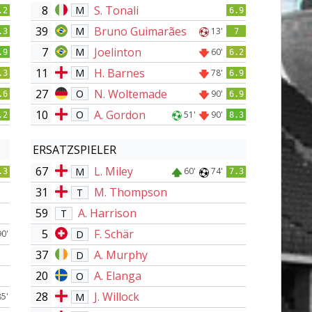
8
S. Tonali
M
.2
6.9
39
Bruno Guimarães
M
13'
.3
7
7
Joelinton
M
60'
.9
6.2
11
H. Barnes
M
78'
.3
6.9
27
N. Woltemade
O
90'
.6
6.9
10
A. Gordon
O
51'
90'
.2
8.3
ERSATZSPIELER
67
L. Miley
M
60'
74'
.3
7.3
31
M. Thompson
T
59
A. Harrison
T
5
F. Schär
D
90'
37
A. Murphy
D
20
A. Elanga
O
28
J. Willock
M
85'