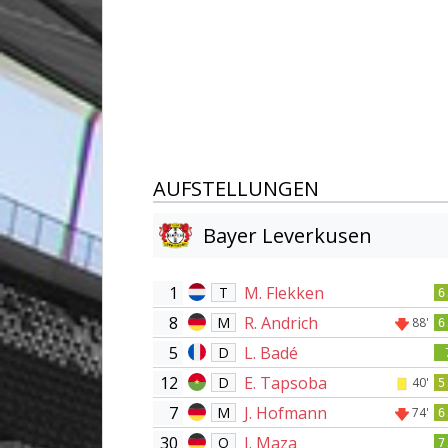
AUFSTELLUNGEN
Bayer Leverkusen
1
M. Flekken
T
6
8
R. Andrich
M
88'
6
5
L. Badé
D
12
E. Tapsoba
D
40'
5
7
J. Hofmann
M
74'
6
30
I. Maza
O
7