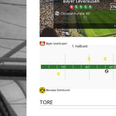
0
Bayer Leverkusen
EN
N
S
S
S
S
Christian Kofane
83'
H
Bayer Leverkusen
1. Halbzeit
15'
30'
45'
2
Borussia Dortmund
TORE