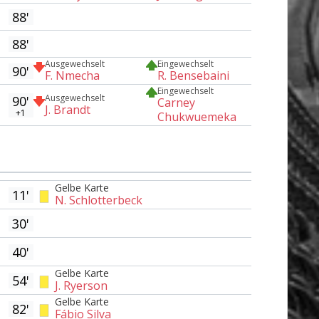
88'
88'
Ausgewechselt
Eingewechselt
90'
F. Nmecha
R. Bensebaini
Eingewechselt
Ausgewechselt
90'
Carney
J. Brandt
+1
Chukwuemeka
Gelbe Karte
11'
N. Schlotterbeck
30'
40'
Gelbe Karte
54'
J. Ryerson
Gelbe Karte
82'
Fábio Silva