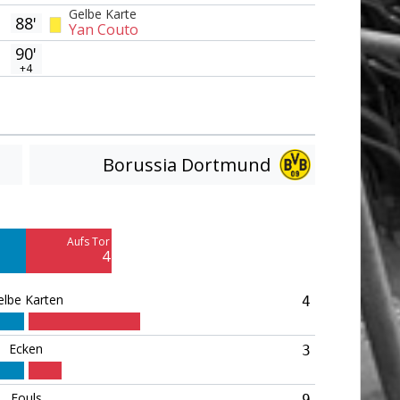
Gelbe Karte
88'
Yan Couto
90'
+4
Borussia Dortmund
Am Tor vorbei
3
Aufs Tor
4
elbe Karten
4
Ecken
3
Fouls
9