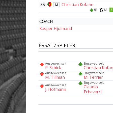
35
Christian Kofane
M
63'
83'
7
COACH
Kasper Hjulmand
ERSATZSPIELER
Ausgewechselt
Eingewechselt
P. Schick
Christian Kofa
Ausgewechselt
Eingewechselt
M. Tillman
M. Terrier
Eingewechselt
Ausgewechselt
Claudio
J. Hofmann
Echeverri