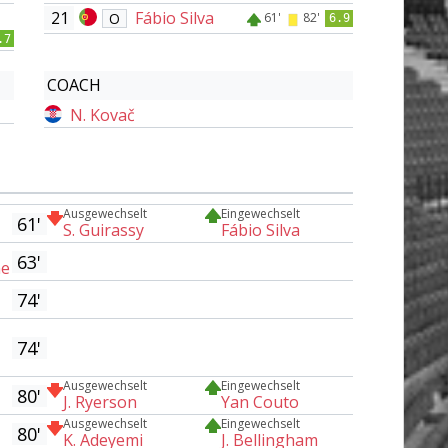
21
Fábio Silva
O
61'
82'
6.9
.7
COACH
N. Kovač
Ausgewechselt
Eingewechselt
61'
S. Guirassy
Fábio Silva
63'
ne
74'
74'
Ausgewechselt
Eingewechselt
80'
J. Ryerson
Yan Couto
Ausgewechselt
Eingewechselt
80'
K. Adeyemi
J. Bellingham