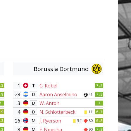
Borussia Dortmund
1
G. Kobel
T
.5
7.2
28
Aaron Anselmino
D
41'
.9
7.3
3
W. Anton
D
7
7
4
N. Schlotterbeck
D
11'
.9
6.7
26
J. Ryerson
M
54'
80'
.3
6.3
8
F. Nmecha
M
90'
.2
7.3