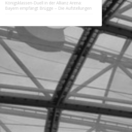
Königsklassen-Duell in der Allianz Arena:
Bayern empfängt Brügge – Die Aufstellungen