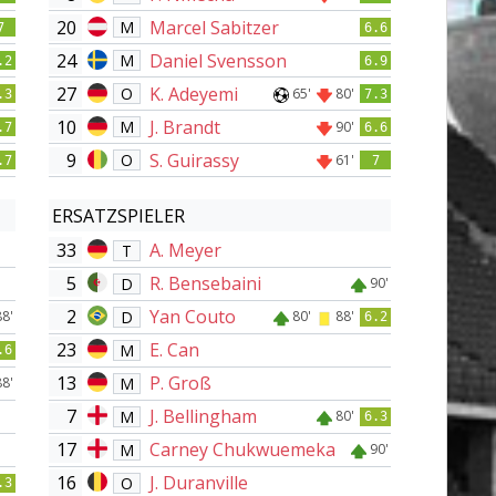
20
Marcel Sabitzer
M
7
6.6
24
Daniel Svensson
M
.2
6.9
27
K. Adeyemi
O
65'
80'
.3
7.3
10
J. Brandt
M
90'
.7
6.6
9
S. Guirassy
O
61'
.7
7
ERSATZSPIELER
33
A. Meyer
T
5
R. Bensebaini
D
90'
2
Yan Couto
D
88'
80'
88'
6.2
23
E. Can
M
.6
13
P. Groß
M
88'
7
J. Bellingham
M
80'
6.3
17
Carney Chukwuemeka
M
90'
16
J. Duranville
O
.3