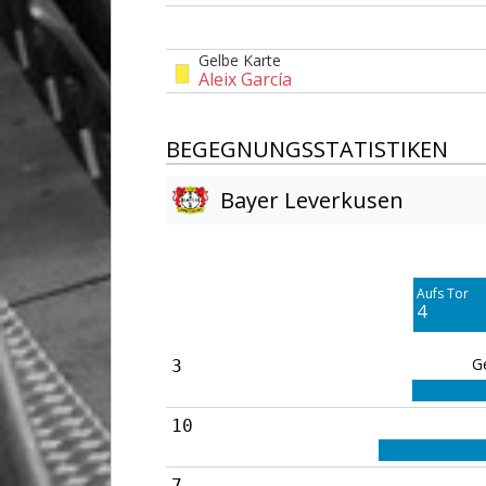
Gelbe Karte
Aleix García
BEGEGNUNGSSTATISTIKEN
Bayer Leverkusen
Am Tor vorbei
6
Aufs Tor
Blocked
4
4
G
3
10
7