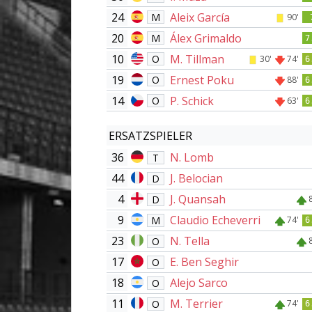
24
Aleix García
M
90'
20
Álex Grimaldo
M
7
10
M. Tillman
O
30'
74'
6
19
Ernest Poku
O
88'
6
14
P. Schick
O
63'
6
ERSATZSPIELER
36
N. Lomb
T
44
J. Belocian
D
4
J. Quansah
D
9
Claudio Echeverri
M
74'
6
23
N. Tella
O
17
E. Ben Seghir
O
18
Alejo Sarco
O
11
M. Terrier
O
74'
6