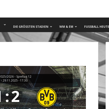
DIE GRÖSSTEN STADIEN
WM & EM
FUSSBALL HEUTE 
2025/2026
Spieltag 12
|
29.11.2025
-
17:30
|
1
:
2