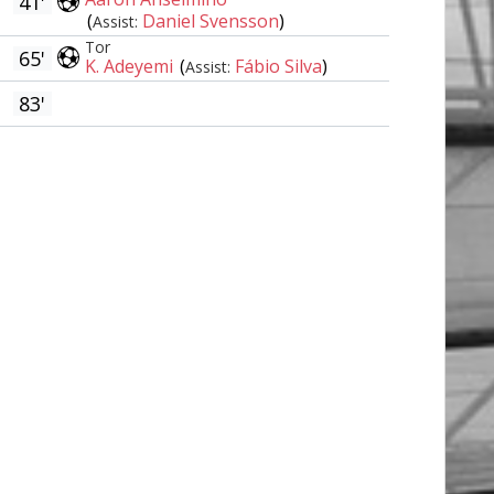
41'
(
Daniel Svensson
)
Assist:
Tor
65'
K. Adeyemi
(
Fábio Silva
)
Assist:
83'