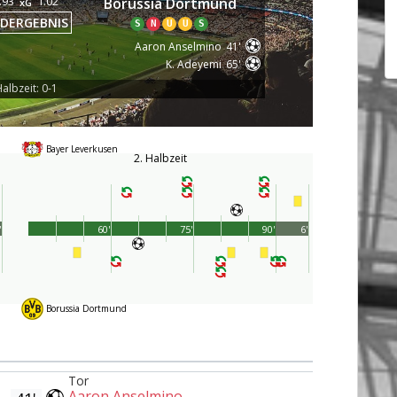
.93
1.02
Borussia Dortmund
xG
DERGEBNIS
S
N
U
U
S
Aaron Anselmino
41'
K. Adeyemi
65'
albzeit: 0-1
Bayer Leverkusen
2. Halbzeit
'
60'
75'
90'
6'
Borussia Dortmund
Tor
Aaron Anselmino