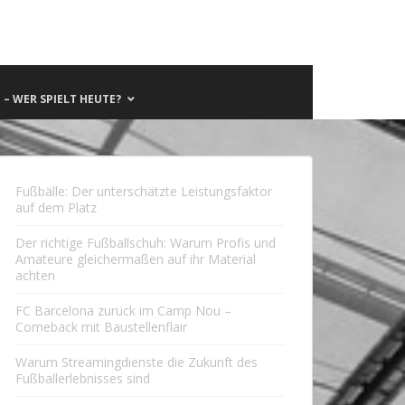
– WER SPIELT HEUTE?
Fußbälle: Der unterschätzte Leistungsfaktor
auf dem Platz
Der richtige Fußballschuh: Warum Profis und
Amateure gleichermaßen auf ihr Material
achten
FC Barcelona zurück im Camp Nou –
Comeback mit Baustellenflair
Warum Streamingdienste die Zukunft des
Fußballerlebnisses sind