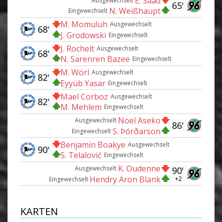
E. Saad
Ausgewechselt
65'
N. Weißhaupt
Eingewechselt
M. Momuluh
Ausgewechselt
68'
J. Grodowski
Eingewechselt
J. Rochelt
Ausgewechselt
68'
N. Sarenren Bazee
Eingewechselt
M. Wörl
Ausgewechselt
82'
Eyyüb Yasar
Eingewechselt
Mael Corboz
Ausgewechselt
82'
M. Mehlem
Eingewechselt
Noel Aseko
Ausgewechselt
86'
S. Þórðarson
Eingewechselt
Benjamin Boakye
Ausgewechselt
90'
S. Telalović
Eingewechselt
K. Oudenne
Ausgewechselt
90'
Hendry Aron Blank
+2
Eingewechselt
KARTEN