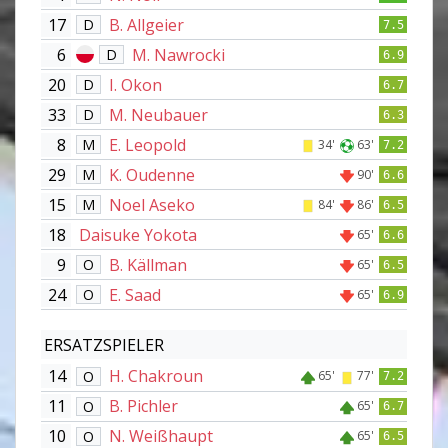
17
B. Allgeier
D
7.5
6
M. Nawrocki
D
6.9
20
I. Okon
D
6.7
33
M. Neubauer
D
6.3
8
E. Leopold
M
34'
63'
7.2
29
K. Oudenne
M
90'
6.6
15
Noel Aseko
M
84'
86'
6.5
18
Daisuke Yokota
65'
6.6
9
B. Källman
O
65'
6.5
24
E. Saad
O
65'
6.9
ERSATZSPIELER
14
H. Chakroun
O
65'
77'
7.2
11
B. Pichler
O
65'
6.7
10
N. Weißhaupt
O
65'
6.5