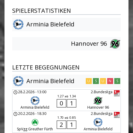
SPIELERSTATISTIKEN
Arminia Bielefeld
Hannover 96
LETZTE BEGEGNUNGEN
Arminia Bielefeld
U
S
U
N
S
28.2.2026
-
13:00
2.Bundesliga
1.27
1.34
xG
0
1
Arminia Bielefeld
Hannover 96
20.2.2026
-
18:30
2.Bundesliga
1.70
0.85
xG
2
1
SpVgg Greuther Fürth
Arminia Bielefeld