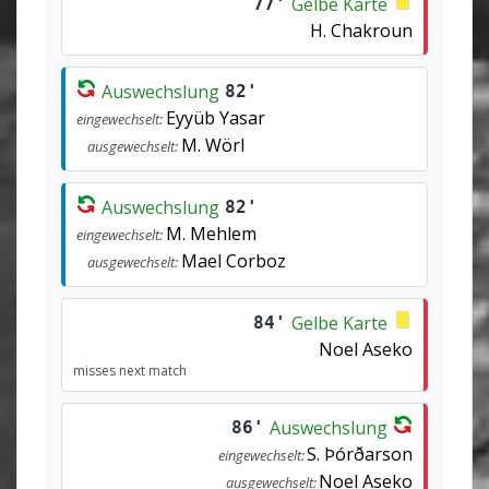
Gelbe Karte
77'
H. Chakroun
Auswechslung
82'
Eyyüb Yasar
eingewechselt:
M. Wörl
ausgewechselt:
Auswechslung
82'
M. Mehlem
eingewechselt:
Mael Corboz
ausgewechselt:
Gelbe Karte
84'
Noel Aseko
misses next match
Auswechslung
86'
S. Þórðarson
eingewechselt:
Noel Aseko
ausgewechselt: