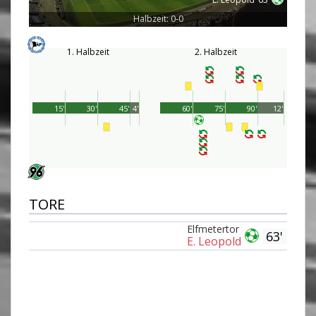
Halbzeit: 0-0
1. Halbzeit
2. Halbzeit
15'
30'
45'
4'
60'
75'
90'
12'
TORE
Elfmetertor
63'
E. Leopold