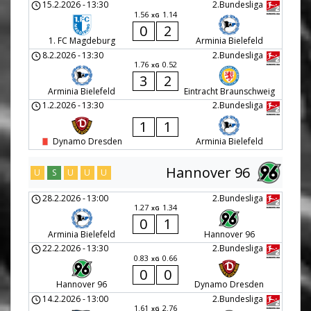
15.2.2026
-
13:30
2.Bundesliga
1.56
1.14
xG
0
2
1. FC Magdeburg
Arminia Bielefeld
8.2.2026
-
13:30
2.Bundesliga
1.76
0.52
xG
3
2
Arminia Bielefeld
Eintracht Braunschweig
1.2.2026
-
13:30
2.Bundesliga
1
1
Dynamo Dresden
Arminia Bielefeld
Hannover 96
U
S
U
U
U
28.2.2026
-
13:00
2.Bundesliga
1.27
1.34
xG
0
1
Arminia Bielefeld
Hannover 96
22.2.2026
-
13:30
2.Bundesliga
0.83
0.66
xG
0
0
Hannover 96
Dynamo Dresden
14.2.2026
-
13:00
2.Bundesliga
1.61
2.76
xG