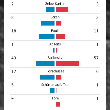
Gelbe Karten
2
3
Ecken
8
3
Fouls
18
11
Abseits
1
1
Ballbesitz
43
57
Torschüsse
17
6
Schüsse aufs Tor
5
1
Tore
0
1