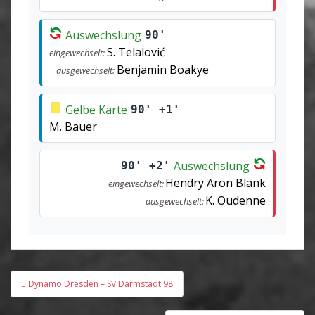
Auswechslung
90'
S. Telalović
eingewechselt:
Benjamin Boakye
ausgewechselt:
Gelbe Karte
90' +1'
M. Bauer
Auswechslung
90' +2'
Hendry Aron Blank
eingewechselt:
K. Oudenne
ausgewechselt:
Beitragsnavigation
Dynamo Dresden – SV Darmstadt 98