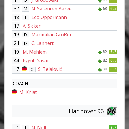
11
J. Grodowski
O
6.3
37
N. Sarenren Bazee
M
68'
6.5
18
Leo Oppermann
T
17
A. Sicker
19
Maximilian Großer
D
24
C. Lannert
D
10
M. Mehlem
82'
6.7
44
Eyyüb Yasar
82'
6.5
7
S. Telalović
O
90'
6.7
COACH
M. Kniat
Hannover 96
1
N. Noll
T
8.7