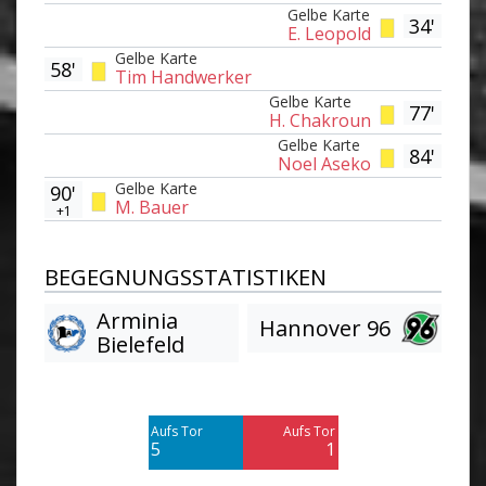
Gelbe Karte
34'
E. Leopold
Gelbe Karte
58'
Tim Handwerker
Gelbe Karte
77'
H. Chakroun
Gelbe Karte
84'
Noel Aseko
Gelbe Karte
90'
M. Bauer
+1
BEGEGNUNGSSTATISTIKEN
Arminia
Hannover 96
Bielefeld
Am Tor vorbei
Am Tor vorbei
11
5
Aufs Tor
Aufs Tor
Blocked
Blocked
5
1
1
2