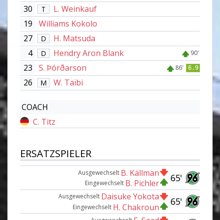
30
L. Weinkauf
T
19
Williams Kokolo
27
H. Matsuda
D
4
Hendry Aron Blank
D
90'
23
S. Þórðarson
86'
6.9
26
W. Taïbi
M
COACH
C. Titz
ERSATZSPIELER
B. Källman
Ausgewechselt
65'
B. Pichler
Eingewechselt
Daisuke Yokota
Ausgewechselt
65'
H. Chakroun
Eingewechselt