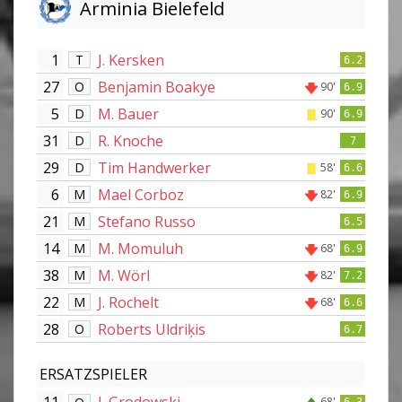
Arminia Bielefeld
1
J. Kersken
T
6.2
27
Benjamin Boakye
O
90'
6.9
5
M. Bauer
D
90'
6.9
31
R. Knoche
D
7
29
Tim Handwerker
D
58'
6.6
6
Mael Corboz
M
82'
6.9
21
Stefano Russo
M
6.5
14
M. Momuluh
M
68'
6.9
38
M. Wörl
M
82'
7.2
22
J. Rochelt
M
68'
6.6
28
Roberts Uldriķis
O
6.7
ERSATZSPIELER
68'