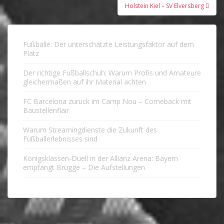
Holstein Kiel – SV Elversberg
Fußbälle: Der unterschätzte Leistungsfaktor auf dem
Platz
Der richtige Fußballschuh: Warum Profis und Amateure
gleichermaßen auf ihr Material achten
FC Barcelona zurück im Camp Nou – Comeback mit
Baustellenflair
Warum Streamingdienste die Zukunft des
Fußballerlebnisses sind
Königsklassen-Duell in der Allianz Arena: Bayern
empfängt Brügge – Die Aufstellungen