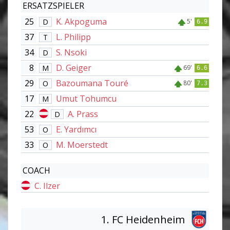
ERSATZSPIELER
25
K. Akpoguma
D
5'
6.9
37
L. Philipp
T
34
S. Nsoki
D
8
D. Geiger
M
69'
6.6
29
Bazoumana Touré
O
80'
7.3
17
Umut Tohumcu
M
22
A. Prass
D
53
E. Yardımcı
O
33
M. Moerstedt
O
COACH
C. Ilzer
1. FC Heidenheim