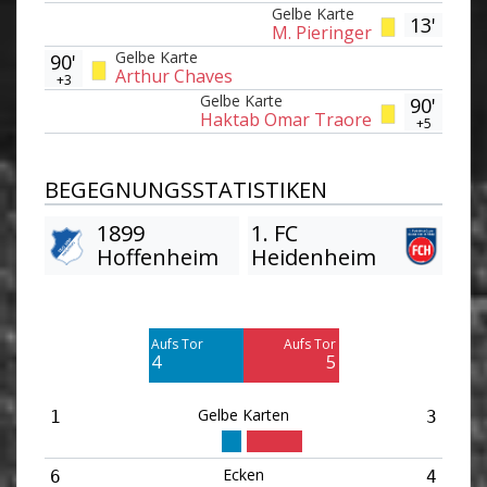
Gelbe Karte
13'
M. Pieringer
Gelbe Karte
90'
Arthur Chaves
+3
Gelbe Karte
90'
Haktab Omar Traore
+5
BEGEGNUNGSSTATISTIKEN
1899
1. FC
Hoffenheim
Heidenheim
Am Tor vorbei
Am Tor vorbei
6
17
Aufs Tor
Aufs Tor
Blocked
Blocked
4
5
6
5
Gelbe Karten
1
3
Ecken
6
4