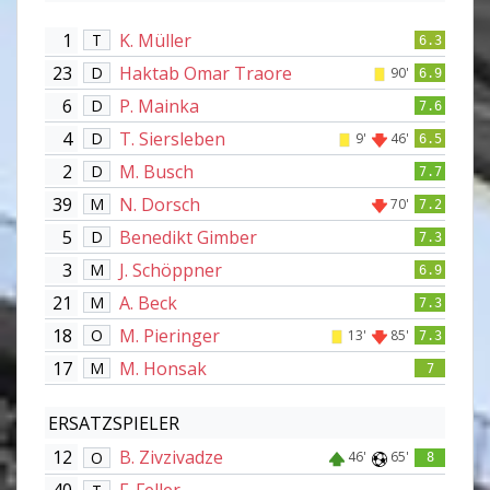
1
K. Müller
T
6.3
23
Haktab Omar Traore
D
90'
6.9
6
P. Mainka
D
7.6
4
T. Siersleben
D
9'
46'
6.5
2
M. Busch
D
7.7
39
N. Dorsch
M
70'
7.2
5
Benedikt Gimber
D
7.3
3
J. Schöppner
M
6.9
21
A. Beck
M
7.3
18
M. Pieringer
O
13'
85'
7.3
17
M. Honsak
M
7
ERSATZSPIELER
12
B. Zivzivadze
O
46'
65'
8