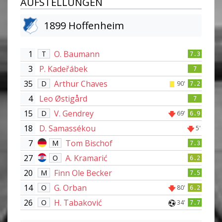
AUFSTELLUNGEN
1899 Hoffenheim
1
O. Baumann
T
7.3
3
P. Kadeřábek
7
35
Arthur Chaves
D
90'
7.2
4
Leo Østigård
7
15
V. Gendrey
D
69'
6.9
18
D. Samassékou
5'
7
Tom Bischof
M
7.3
27
A. Kramarić
O
6.2
20
Finn Ole Becker
M
7.5
14
G. Orban
O
80'
6.2
26
H. Tabaković
O
34'
7.7