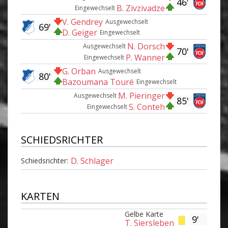
46'
B. Zivzivadze
Eingewechselt
V. Gendrey
Ausgewechselt
69'
D. Geiger
Eingewechselt
N. Dorsch
Ausgewechselt
70'
P. Wanner
Eingewechselt
G. Orban
Ausgewechselt
80'
Bazoumana Touré
Eingewechselt
M. Pieringer
Ausgewechselt
85'
S. Conteh
Eingewechselt
SCHIEDSRICHTER
D. Schlager
Schiedsrichter:
KARTEN
Gelbe Karte
9'
T. Siersleben