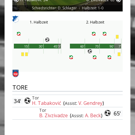
Schiedsrichter: D. Schlager
Halbzeit: 1-0
|
1. Halbzeit
2. Halbzeit
15'
30'
45'
3'
60'
75'
90'
7'
TORE
Tor
34'
H. Tabaković
(
:
V. Gendrey
)
Assist
Tor
65'
B. Zivzivadze
(
A. Beck
)
Assist: