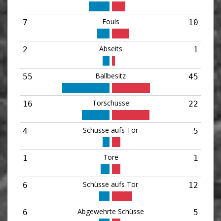
Fouls
7
10
Abseits
2
1
Ballbesitz
55
45
Torschüsse
16
22
Schüsse aufs Tor
4
5
Tore
1
1
Schüsse aufs Tor
6
12
Abgewehrte Schüsse
6
5