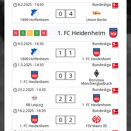
8.2.2025
-
14:30
Bundesliga
0
4
1899 Hoffenheim
Union Berlin
1. FC Heidenheim
N
S
U
S
N
9.3.2025
-
16:30
Bundesliga
1
1
1899 Hoffenheim
1. FC Heidenheim
1.3.2025
-
14:30
Bundesliga
0
3
Borussia
1. FC Heidenheim
Mönchengladbach
23.2.2025
-
14:30
Bundesliga
2
2
RB Leipzig
1. FC Heidenheim
16.2.2025
-
18:30
Bundesliga
0
2
1. FC Heidenheim
FSV Mainz 05