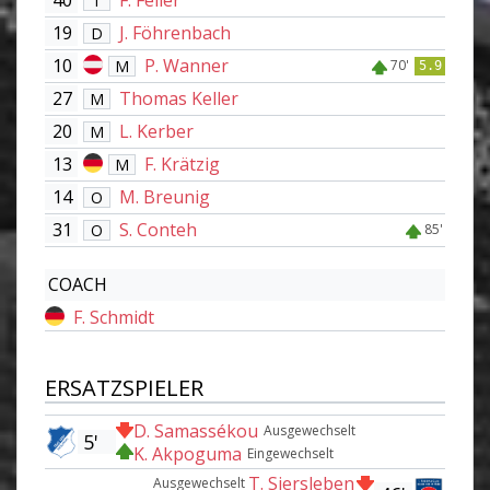
40
F. Feller
T
19
J. Föhrenbach
D
10
P. Wanner
M
70'
5.9
27
Thomas Keller
M
20
L. Kerber
M
13
F. Krätzig
M
14
M. Breunig
O
31
S. Conteh
O
85'
COACH
F. Schmidt
ERSATZSPIELER
D. Samassékou
Ausgewechselt
5'
K. Akpoguma
Eingewechselt
T. Siersleben
Ausgewechselt