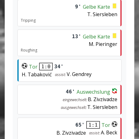
Gelbe Karte
9'
T. Siersleben
Tripping
Gelbe Karte
13'
M. Pieringer
Roughing
Tor
34'
1:0
V. Gendrey
H. Tabaković
assist:
Auswechslung
46'
B. Zivzivadze
eingewechselt:
T. Siersleben
ausgewechselt:
Tor
65'
1:1
A. Beck
B. Zivzivadze
assist: