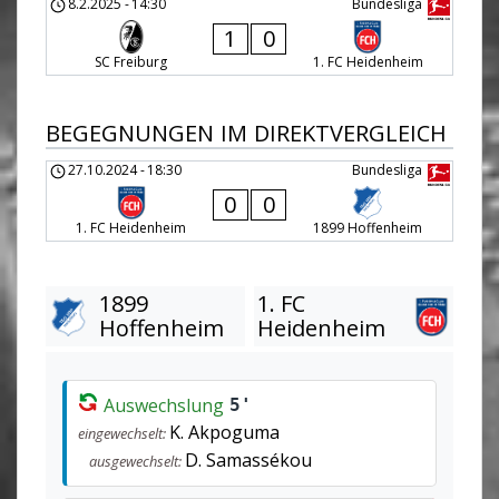
8.2.2025
-
14:30
Bundesliga
1
0
SC Freiburg
1. FC Heidenheim
BEGEGNUNGEN IM DIREKTVERGLEICH
27.10.2024
-
18:30
Bundesliga
0
0
1. FC Heidenheim
1899 Hoffenheim
1899
1. FC
Hoffenheim
Heidenheim
Auswechslung
5'
K. Akpoguma
eingewechselt:
D. Samassékou
ausgewechselt: