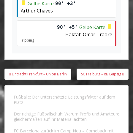
Gelbe Karte
90' +3'
Arthur Chaves
Gelbe Karte
90' +5'
Haktab Omar Traore
Tripping
Beitragsnavigation
Eintracht Frankfurt – Union Berlin
SC Freiburg – RB Leipzig
Fußbälle: Der unterschätzte Leistungsfaktor auf dem
Platz
Der richtige Fußballschuh: Warum Profis und Amateure
gleichermaßen auf ihr Material achten
FC Barcelona zurück im Camp Nou – Comeback mit