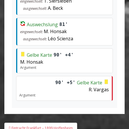
T. Siersleben
eingewechselt:
A. Beck
ausgewechselt:
Auswechslung
81'
M. Honsak
eingewechselt:
Léo Scienza
ausgewechselt:
Gelbe Karte
90' +4'
M. Honsak
Argument
Gelbe Karte
90' +5'
R. Vargas
Argument
Beitragsnavigation
Eintracht Frankfurt – 1899 Hoffenheim