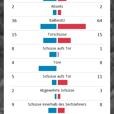
Abseits
2
2
Ballbesitz
36
64
Torschüsse
15
15
Schüsse aufs Tor
8
1
Tore
4
0
Schüsse aufs Tor
5
11
Abgewehrte Schüsse
2
3
Schüsse innerhalb des Sechzehners
9
8