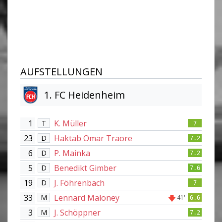
AUFSTELLUNGEN
1. FC Heidenheim
1
K. Müller
T
7
23
Haktab Omar Traore
D
7.2
6
P. Mainka
D
7.2
5
Benedikt Gimber
D
7.6
19
J. Föhrenbach
D
7
33
Lennard Maloney
M
41'
6.6
3
J. Schöppner
M
7.2