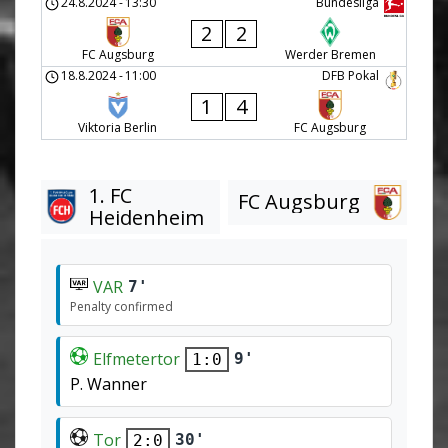
24.8.2024
-
13:30
Bundesliga
2
2
FC Augsburg
Werder Bremen
18.8.2024
-
11:00
DFB Pokal
1
4
Viktoria Berlin
FC Augsburg
1. FC
FC Augsburg
Heidenheim
VAR
7'
Penalty confirmed
Elfmetertor
9'
1:0
P. Wanner
Tor
30'
2:0