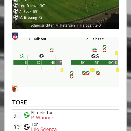
Léo Scienza
30'
A. Beck
69'
M. Breunig
73'
Schiedsrichter: M. Petersen
Halbzeit: 2-0
|
1. Halbzeit
2. Halbzeit
15'
30'
45'
7'
60'
75'
90'
5'
TORE
Elfmetertor
9'
P. Wanner
Tor
30'
Léo Scienza