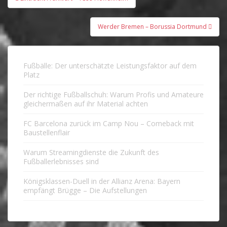
Werder Bremen – Borussia Dortmund
Fußbälle: Der unterschätzte Leistungsfaktor auf dem
Platz
Der richtige Fußballschuh: Warum Profis und Amateure
gleichermaßen auf ihr Material achten
FC Barcelona zurück im Camp Nou – Comeback mit
Baustellenflair
Warum Streamingdienste die Zukunft des
Fußballerlebnisses sind
Königsklassen-Duell in der Allianz Arena: Bayern
empfängt Brügge – Die Aufstellungen