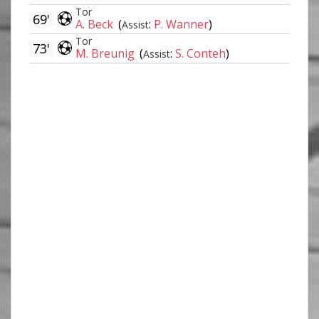
Tor
69'
A. Beck
(
:
P. Wanner
)
Assist
Tor
73'
M. Breunig
(
:
S. Conteh
)
Assist