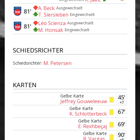
A. Beck
Ausgewechselt
81'
T. Siersleben
Eingewechselt
Léo Scienza
Ausgewechselt
81'
M. Honsak
Eingewechselt
SCHIEDSRICHTER
M. Petersen
Schiedsrichter:
KARTEN
Gelbe Karte
45'
Jeffrey Gouweleeuw
+7
Gelbe Karte
67'
K. Schlotterbeck
Gelbe Karte
69'
E. Rexhbeçaj
Gelbe Karte
90'
R. Vargas
+5