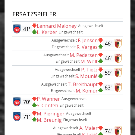
ERSATZSPIELER
Lennard Maloney
Ausgewechselt
41'
L. Kerber
Eingewechselt
F. Jensen
Ausgewechselt
46'
R. Vargas
Eingewechselt
M. Pedersen
Ausgewechselt
46'
M. Wolf
Eingewechselt
P. Tietz
Ausgewechselt
59'
S. Mounié
Eingewechselt
T. Breithaupt
Ausgewechselt
63'
M. Kömür
Eingewechselt
P. Wanner
Ausgewechselt
70'
S. Conteh
Eingewechselt
M. Pieringer
Ausgewechselt
71'
M. Breunig
Eingewechselt
A. Maier
Ausgewechselt
74'
K. Jakić
Eingewechselt