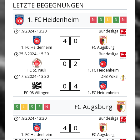
LETZTE BEGEGNUNGEN
1. FC Heidenheim
N
S
U
S
N
1.9.2024
-
13:30
Bundesliga
4
0
1. FC Heidenheim
FC Augsburg
25.8.2024
-
15:30
Bundesliga
0
2
FC St. Pauli
1. FC Heidenheim
17.8.2024
-
13:30
DFB Pokal
0
4
FC 08 Villingen
1. FC Heidenheim
FC Augsburg
S
U
S
S
N
1.9.2024
-
13:30
Bundesliga
4
0
1. FC Heidenheim
FC Augsburg