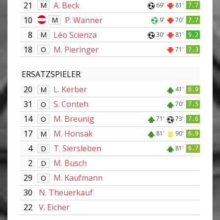
21
A. Beck
M
69'
81'
7.7
10
P. Wanner
M
9'
70'
7.7
8
Léo Scienza
M
30'
81'
9.2
18
M. Pieringer
O
71'
7.3
ERSATZSPIELER
20
L. Kerber
M
41'
6.9
31
S. Conteh
O
70'
7.5
14
M. Breunig
O
71'
73'
7.6
17
M. Honsak
M
81'
90'
6.9
4
T. Siersleben
D
81'
6.7
2
M. Busch
D
29
M. Kaufmann
O
30
N. Theuerkauf
22
V. Eicher