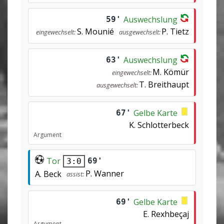
Auswechslung
59'
S. Mounié
P. Tietz
eingewechselt:
ausgewechselt:
Auswechslung
63'
M. Kömür
eingewechselt:
T. Breithaupt
ausgewechselt:
Gelbe Karte
67'
K. Schlotterbeck
Argument
Tor
69'
3:0
P. Wanner
A. Beck
assist:
Gelbe Karte
69'
E. Rexhbeçaj
Argument