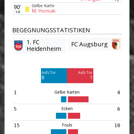
Gelbe Karte
90'
M. Honsak
+4
BEGEGNUNGSSTATISTIKEN
1. FC
FC Augsburg
Heidenheim
Am Tor vorbei
Am Tor vorbei
5
14
Aufs Tor
Aufs Tor
Blocked
Blocked
8
1
2
3
Gelbe Karten
1
4
Ecken
5
6
Fouls
15
10