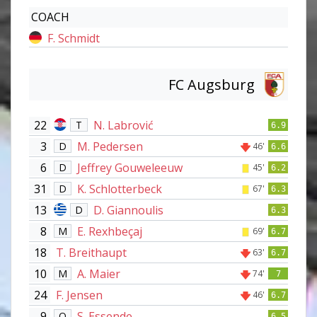
COACH
F. Schmidt
FC Augsburg
22
N. Labrović
T
6.9
3
M. Pedersen
D
46'
6.6
6
Jeffrey Gouweleeuw
D
45'
6.2
31
K. Schlotterbeck
D
67'
6.3
13
D. Giannoulis
D
6.3
8
E. Rexhbeçaj
M
69'
6.7
18
T. Breithaupt
63'
6.7
10
A. Maier
M
74'
7
24
F. Jensen
46'
6.7
9
S. Essende
O
6.5