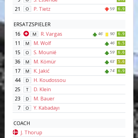
21
P. Tietz
O
59'
6.9
ERSATZSPIELER
16
R. Vargas
M
46'
90'
6.9
11
M. Wolf
M
46'
6.5
15
S. Mounié
O
59'
6.6
36
M. Kömür
M
63'
5.6
17
K. Jakić
M
74'
6.9
44
H. Koudossou
D
25
D. Klein
T
23
M. Bauer
D
7
Y. Kabadayı
O
COACH
J. Thorup