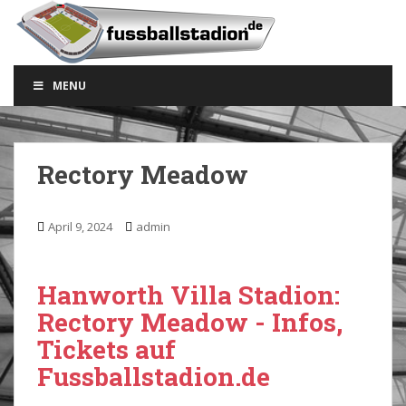
S
k
i
p
MENU
t
o
m
a
Rectory Meadow
i
n
c
April 9, 2024
admin
o
n
t
Hanworth Villa Stadion:
e
Rectory Meadow - Infos,
n
Tickets auf
t
Fussballstadion.de