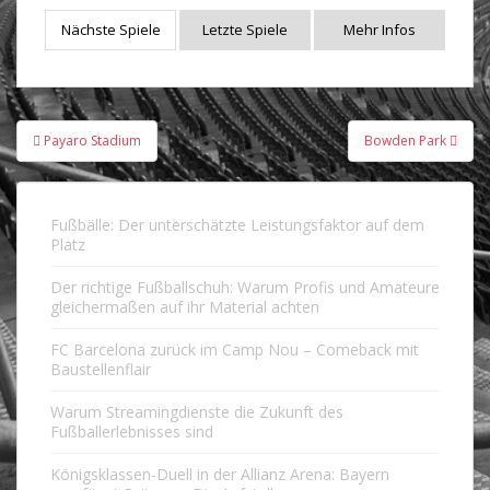
Nächste Spiele
Letzte Spiele
Mehr Infos
Beitragsnavigation
Payaro Stadium
Bowden Park
Fußbälle: Der unterschätzte Leistungsfaktor auf dem
Platz
Der richtige Fußballschuh: Warum Profis und Amateure
gleichermaßen auf ihr Material achten
FC Barcelona zurück im Camp Nou – Comeback mit
Baustellenflair
Warum Streamingdienste die Zukunft des
Fußballerlebnisses sind
Königsklassen-Duell in der Allianz Arena: Bayern