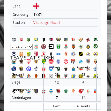
Land
1881
Gründung
Vicarage Road
Stadion
TEAMSTATISTIKEN
Heim
Auswärts
Al
Gespielt
23
23
4
Siege
12
4
1
Unentschieden
4
5
9
Niederlagen
7
14
2
Heim
Auswärts
Al