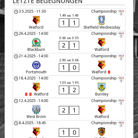
LETZTE BEGEGNUNGEN
3.5.2025
-
11:30
Championship
1.49
1.49
xG
1
1
Watford
Sheffield Wednesday
26.4.2025
-
14:00
Championship
0.60
0.35
xG
2
1
Blackburn
Watford
21.4.2025
-
14:00
Championship
2.90
0.66
xG
1
0
Portsmouth
Watford
18.4.2025
-
14:00
Championship
1.05
1.95
xG
1
2
Watford
Burnley
12.4.2025
-
14:00
Championship
2
1
West Brom
Watford
8.4.2025
-
18:45
Championship
1
0