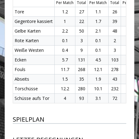
Per Match
Total
Per Match
Total
Per Matc
Tore
1.2
27
1.1
26
1.2
Gegentore kassiert
1
22
1.7
39
1.3
Gelbe Karten
2.2
50
2.1
48
2.1
Rote Karten
0.1
3
0.1
2
0.1
Weiße Westen
0.4
9
0.1
3
0.3
Ecken
5.7
131
4.5
103
5.1
Fouls
11.7
268
12.1
278
11.9
Abseits
1.5
35
1.9
43
1.7
Torschüsse
12.2
280
10.1
232
11.1
Schüsse aufs Tor
4
93
3.1
72
3.6
SPIELPLAN