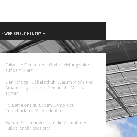
– WER SPIELT HEUTE?
Fußbälle: Der unterschätzte Leistungsfaktor
auf dem Platz
Der richtige Fußballschuh: Warum Profis und
Amateure gleichermaßen auf ihr Material
achten
FC Barcelona zurück im Camp Nou –
Comeback mit Baustellenflair
Warum Streamingdienste die Zukunft des
Fußballerlebnisses sind