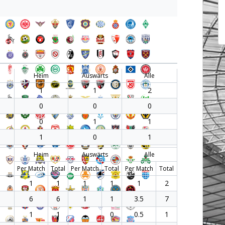
Heim
Auswärts
Alle
1
1
2
0
0
0
0
1
1
1
0
1
Heim
Auswärts
Alle
Per Match
Total
Per Match
Total
Per Match
Total
1
1
1
1
1
2
6
6
1
1
3.5
7
1
1
0
0.5
1