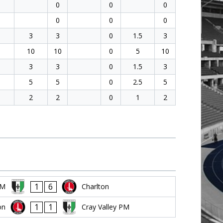
0
0
0
0
0
0
3
3
0
1.5
3
10
10
0
5
10
3
3
0
1.5
3
5
5
0
2.5
5
2
2
0
1
2
1
6
PM
Charlton
1
1
on
Cray Valley PM