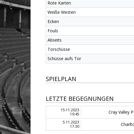
Rote Karten
Weiße Westen
Ecken
Fouls
Abseits
Torschüsse
Schüsse aufs Tor
SPIELPLAN
LETZTE BEGEGNUNGEN
15.11.2023
Cray Valley 
19:45
5.11.2023
Charlt
17:30