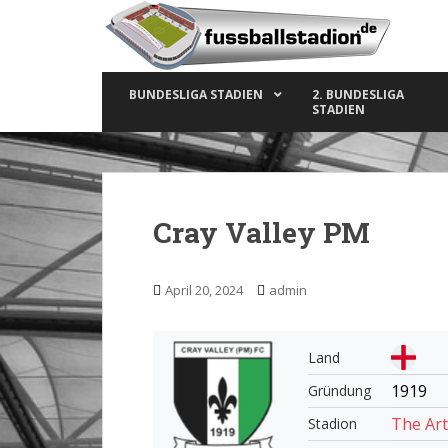
S
k
i
p
BUNDESLIGA STADIEN
2. BUNDESLIGA
t
STADIEN
o
m
a
i
n
Cray Valley PM
c
o
n
April 20, 2024
admin
t
e
n
Land
t
1919
Gründung
The Art
Stadion