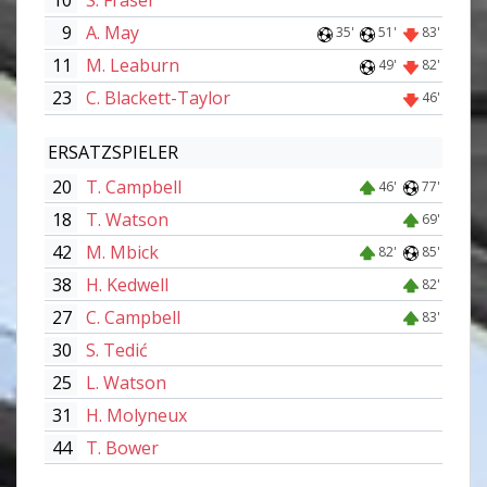
10
S. Fraser
9
A. May
35'
51'
83'
11
M. Leaburn
49'
82'
23
C. Blackett-Taylor
46'
ERSATZSPIELER
20
T. Campbell
46'
77'
18
T. Watson
69'
42
M. Mbick
82'
85'
38
H. Kedwell
82'
27
C. Campbell
83'
30
S. Tedić
25
L. Watson
31
H. Molyneux
44
T. Bower