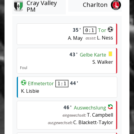
Cray Valley
Charlton
PM
Tor
35'
0:1
L. Ness
A. May
assist:
Gelbe Karte
43'
S. Walker
Foul
Elfmetertor
44'
1:1
K. Lisbie
Auswechslung
46'
T. Campbell
eingewechselt:
C. Blackett-Taylor
ausgewechselt: