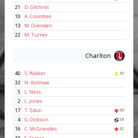
21
D. Gilchrist
10
A. Coombes
13
M. Ovenden
22
M. Turner
Charlton
40
S. Walker
43'
32
N. Asiimwe
5
L. Ness
2
L. Jones
17
T. Edun
69'
4
G. Dobson
58'
16
C. McGrandles
82'