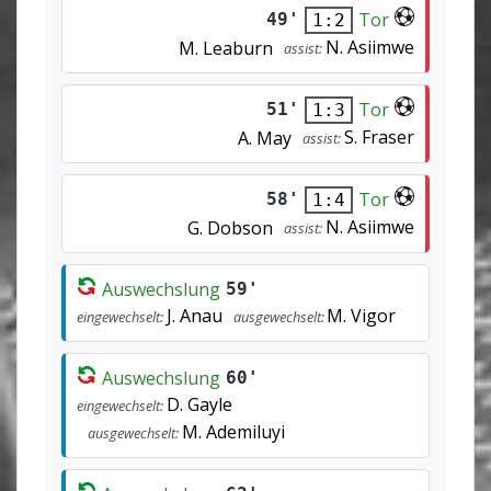
Tor
49'
1:2
N. Asiimwe
M. Leaburn
assist:
Tor
51'
1:3
S. Fraser
A. May
assist:
Tor
58'
1:4
N. Asiimwe
G. Dobson
assist:
Auswechslung
59'
J. Anau
M. Vigor
eingewechselt:
ausgewechselt:
Auswechslung
60'
D. Gayle
eingewechselt:
M. Ademiluyi
ausgewechselt: