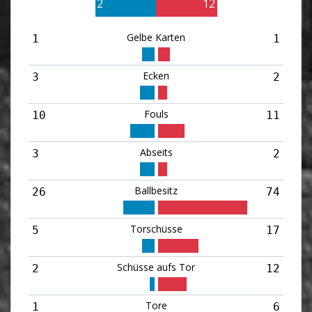
2
12
Gelbe Karten
1
1
Ecken
3
2
Fouls
10
11
Abseits
3
2
Ballbesitz
26
74
Torschüsse
5
17
Schüsse aufs Tor
2
12
Tore
1
6