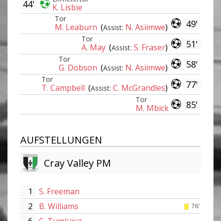
44'
K. Lisbie
Tor
49'
M. Leaburn
(
N. Asiimwe
)
Assist:
Tor
51'
A. May
(
S. Fraser
)
Assist:
Tor
58'
G. Dobson
(
N. Asiimwe
)
Assist:
Tor
77'
T. Campbell
(
C. McGrandles
)
Assist:
Tor
85'
M. Mbick
AUFSTELLUNGEN
Cray Valley PM
1
S. Freeman
2
B. Williams
76'
6
C. Tumkaya