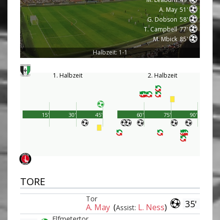
A. May
51'
G. Dobson
58'
T. Campbell
77'
M. Mbick
85'
Halbzeit: 1-1
1. Halbzeit
2. Halbzeit
15'
30'
45'
60'
75'
90'
TORE
Tor
35'
A. May
(
L. Ness
)
Assist:
Elfmetertor