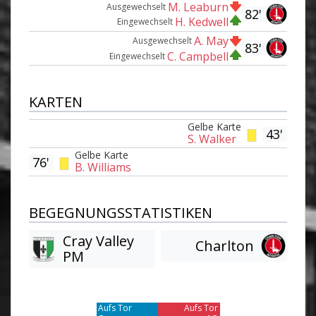
M. Leaburn
Ausgewechselt
82'
H. Kedwell
Eingewechselt
A. May
Ausgewechselt
83'
C. Campbell
Eingewechselt
KARTEN
Gelbe Karte
43'
S. Walker
Gelbe Karte
76'
B. Williams
BEGEGNUNGSSTATISTIKEN
Cray Valley
Charlton
PM
Am Tor vorbei
Am Tor vorbei
3
5
Aufs Tor
Aufs Tor