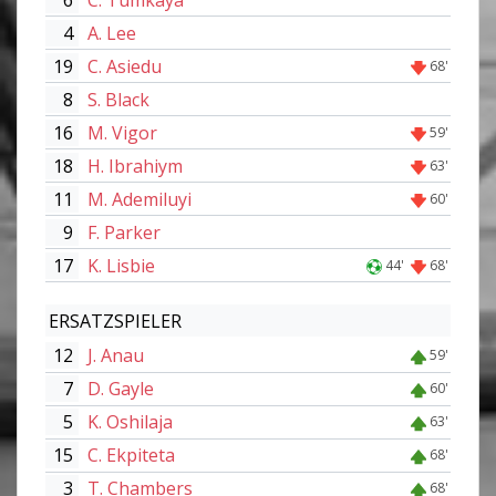
4
A. Lee
19
C. Asiedu
68'
8
S. Black
16
M. Vigor
59'
18
H. Ibrahiym
63'
11
M. Ademiluyi
60'
9
F. Parker
17
K. Lisbie
44'
68'
ERSATZSPIELER
12
J. Anau
59'
7
D. Gayle
60'
5
K. Oshilaja
63'
15
C. Ekpiteta
68'
3
T. Chambers
68'