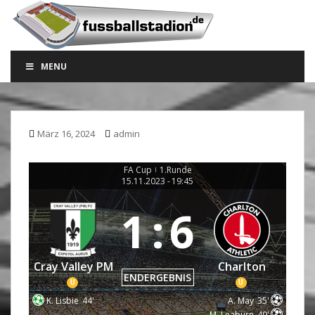
S
k
i
p
MENU
t
o
m
a
März 16, 2024
admin
i
n
c
FA Cup
1.Runde
|
15.11.2023
-
19:45
o
n
1
:
6
t
e
n
Cray Valley PM
Charlton
t
ENDERGEBNIS
U
U
K. Lisbie
44'
A. May
35'
M. Leaburn
49'