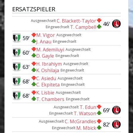
ERSATZSPIELER
C. Blackett-Taylor
Ausgewechselt
46'
T. Campbell
Eingewechselt
M. Vigor
Ausgewechselt
59'
J. Anau
Eingewechselt
M. Ademiluyi
Ausgewechselt
60'
D. Gayle
Eingewechselt
H. Ibrahiym
Ausgewechselt
63'
K. Oshilaja
Eingewechselt
C. Asiedu
Ausgewechselt
68'
C. Ekpiteta
Eingewechselt
K. Lisbie
Ausgewechselt
68'
T. Chambers
Eingewechselt
T. Edun
Ausgewechselt
69'
T. Watson
Eingewechselt
C. McGrandles
Ausgewechselt
82'
M. Mbick
Eingewechselt