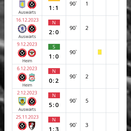
90`
1
1:1
Auswärts
16.12.2023
N
90`
2
2:0
Auswärts
9.12.2023
S
90`
1:0
Heim
6.12.2023
N
90`
2
0:2
Heim
2.12.2023
N
90`
5
5:0
Auswärts
25.11.2023
N
90`
3
1:3