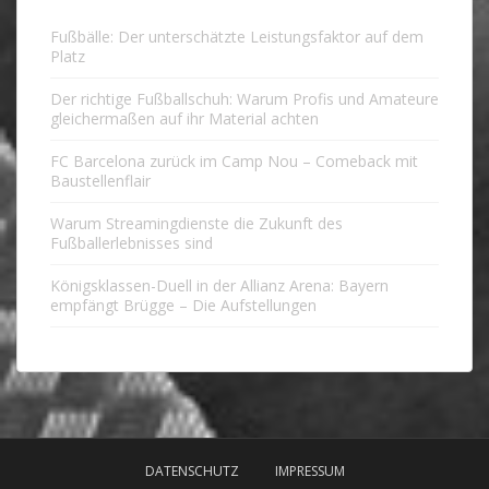
Fußbälle: Der unterschätzte Leistungsfaktor auf dem
Platz
Der richtige Fußballschuh: Warum Profis und Amateure
gleichermaßen auf ihr Material achten
FC Barcelona zurück im Camp Nou – Comeback mit
Baustellenflair
Warum Streamingdienste die Zukunft des
Fußballerlebnisses sind
Königsklassen-Duell in der Allianz Arena: Bayern
empfängt Brügge – Die Aufstellungen
DATENSCHUTZ
IMPRESSUM