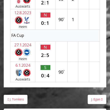
2:1
Auswärts
12.8.2023
N
90`
1
0:1
Heim
FA Cup
27.1.2024
N
2:5
Heim
6.1.2024
S
90`
0:4
Auswärts
Beitragsnavigation
J. Tomkins
J. Egan