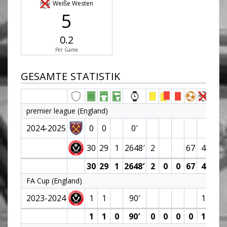
Weiße Westen
5
0.2
Per Game
GESAMTE STATISTIK
premier league (England)
2024-2025
0
0
0′
30
29
1
2648′
2
67
4
30
29
1
2648′
2
0
0
67
4
FA Cup (England)
2023-2024
1
1
90′
1
1
1
0
90′
0
0
0
0
1