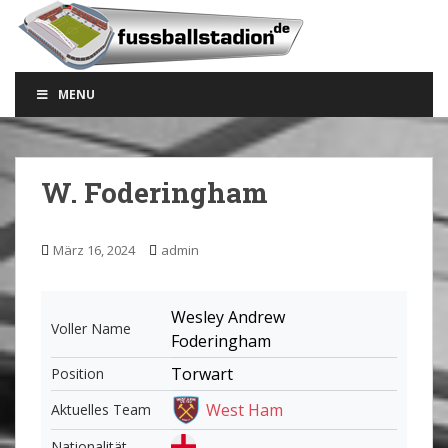
S
k
i
p
MENU
t
o
m
a
W. Foderingham
i
n
c
März 16, 2024
admin
o
n
t
Wesley Andrew
Voller Name
e
Foderingham
n
Torwart
Position
t
West Ham
Aktuelles Team
Nationalität