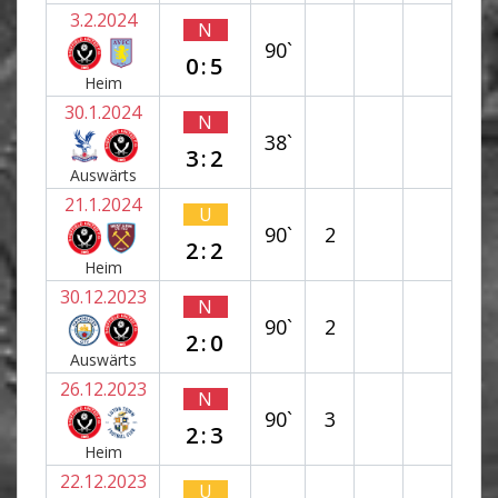
3.2.2024
N
90`
0:5
Heim
30.1.2024
N
38`
3:2
Auswärts
21.1.2024
U
90`
2
2:2
Heim
30.12.2023
N
90`
2
2:0
Auswärts
26.12.2023
N
90`
3
2:3
Heim
22.12.2023
U