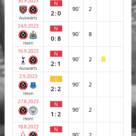
30.9.2023
N
90`
2
2:0
Auswärts
24.9.2023
N
90`
8
0:8
Heim
16.9.2023
N
90`
2
2:1
Auswärts
2.9.2023
U
90`
2
2:2
Heim
27.8.2023
N
90`
2
1:2
Heim
18.8.2023
N
90`
2