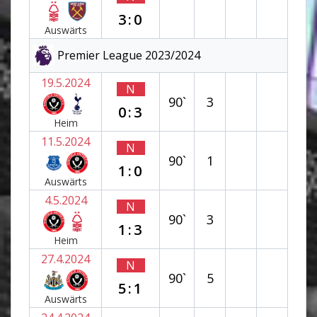
3:0
Auswärts
Premier League 2023/2024
19.5.2024
N
90`
3
0:3
Heim
11.5.2024
N
90`
1
1:0
Auswärts
4.5.2024
N
90`
3
1:3
Heim
27.4.2024
N
90`
5
5:1
Auswärts