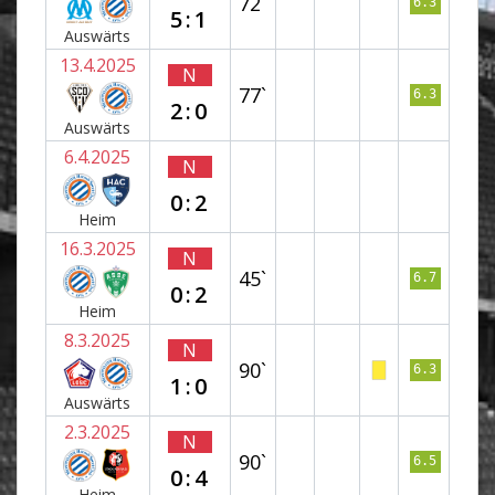
72`
6.3
5:1
Auswärts
13.4.2025
N
77`
6.3
2:0
Auswärts
6.4.2025
N
0:2
Heim
16.3.2025
N
45`
6.7
0:2
Heim
8.3.2025
N
90`
6.3
1:0
Auswärts
2.3.2025
N
90`
6.5
0:4
Heim