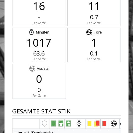
16
11
-
0.7
Per Game
Per Game
Minuten
Tore
1017
1
63.6
0.1
Per Game
Per Game
Assists
0
0
Per Game
GESAMTE STATISTIK
Ligue 1 (Frankreich)