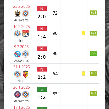
23.2.2025
N
72`
6.3
2:0
Auswärts
16.2.2025
N
90`
6.5
1:4
Heim
9.2.2025
N
90`
7.9
2:0
Auswärts
31.1.2025
N
64`
6.2
0:2
Heim
26.1.2025
S
83`
6.3
1:2
Auswärts
17.1.2025