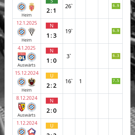
S
26`
6.9
2:1
Heim
12.1.2025
N
19`
6.9
1:3
Heim
4.1.2025
N
3`
6.3
1:0
Auswärts
15.12.2024
U
16`
1
7.5
2:2
Heim
8.12.2024
N
2:0
Auswärts
1.12.2024
U