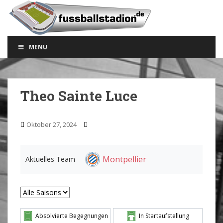
S
k
i
p
MENU
t
o
m
a
Theo Sainte Luce
i
n
c
Oktober 27, 2024
o
n
t
Montpellier
Aktuelles Team
e
n
t
Absolvierte Begegnungen
In Startaufstellung