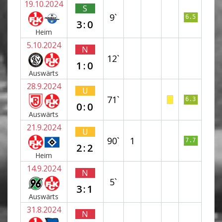
19.10.2024
S
9`
6.5
3:0
Heim
5.10.2024
N
12`
1:0
Auswärts
28.9.2024
U
71`
6.3
0:0
Auswärts
21.9.2024
U
90`
1
7.7
2:2
Heim
14.9.2024
N
5`
3:1
Auswärts
31.8.2024
N