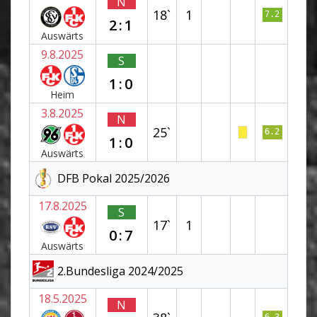
N
18`
1
7.2
2:1
Auswärts
9.8.2025
S
1:0
Heim
3.8.2025
N
25`
6.2
1:0
Auswärts
DFB Pokal 2025/2026
17.8.2025
S
17`
1
0:7
Auswärts
2.Bundesliga 2024/2025
18.5.2025
N