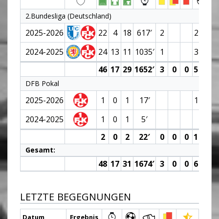
2.Bundesliga (Deutschland)
2025-2026
22
4
18
617′
2
2 (1)
2024-2025
24
13
11
1035′
1
3 (0)
46
17
29
1652′
3
0
0
5 (1)
DFB Pokal
2025-2026
1
0
1
17′
1 (0)
2024-2025
1
0
1
5′
2
0
2
22′
0
0
0
1 (0)
Gesamt:
48
17
31
1674′
3
0
0
6 (1)
LETZTE BEGEGNUNGEN
Datum
Ergebnis