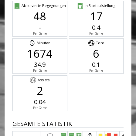
Absolvierte Begegnungen
In Startaufstellung
48
17
-
0.4
Per Game
Per Game
Minuten
Tore
1674
6
34.9
0.1
Per Game
Per Game
Assists
2
0.04
Per Game
GESAMTE STATISTIK