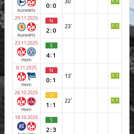
30`
6.9
0:0
Auswärts
29.11.2025
N
23`
6.5
2:0
Auswärts
23.11.2025
S
4:1
Heim
8.11.2025
N
13`
6.3
0:1
Heim
26.10.2025
U
22`
6.5
1:1
Heim
18.10.2025
S
2:3