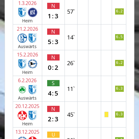
1.3.2026
N
57`
6.2
1:3
Heim
21.2.2026
N
14`
6.5
5:3
Auswärts
15.2.2026
N
26`
6.2
0:2
Heim
6.2.2026
S
11`
6.3
4:5
Auswärts
20.12.2025
N
45`
6.3
2:3
Heim
13.12.2025
U