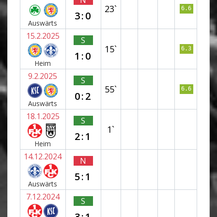
N
23`
6.6
3:0
Auswärts
15.2.2025
S
15`
6.3
1:0
Heim
9.2.2025
S
55`
6.6
0:2
Auswärts
18.1.2025
S
1`
2:1
Heim
14.12.2024
N
5:1
Auswärts
7.12.2024
S
3:1