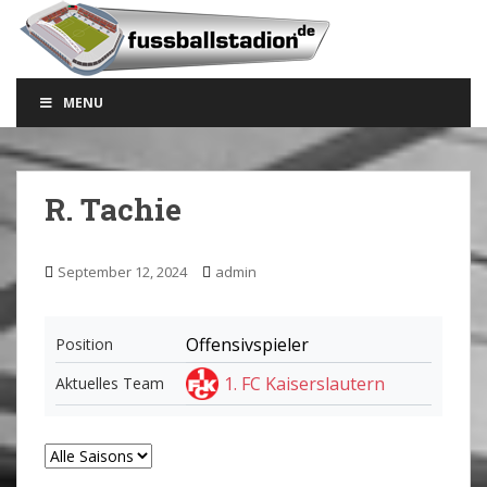
S
k
i
p
MENU
t
o
m
a
R. Tachie
i
n
c
September 12, 2024
admin
o
n
t
Offensivspieler
Position
e
1. FC Kaiserslautern
Aktuelles Team
n
t