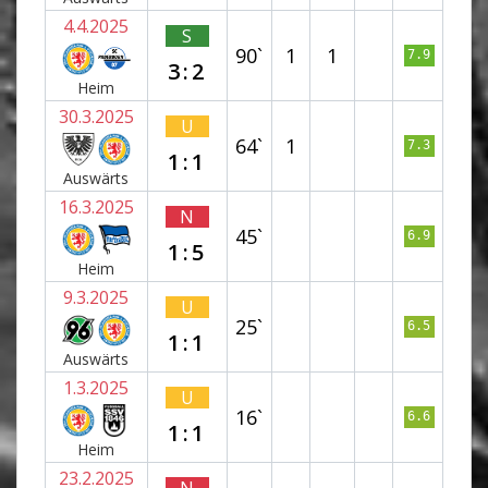
4.4.2025
S
90`
1
1
7.9
3:2
Heim
30.3.2025
U
64`
1
7.3
1:1
Auswärts
16.3.2025
N
45`
6.9
1:5
Heim
9.3.2025
U
25`
6.5
1:1
Auswärts
1.3.2025
U
16`
6.6
1:1
Heim
23.2.2025