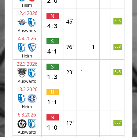
2:0
Heim
12.4.2026
N
45`
6.5
4:3
Auswärts
4.4.2026
S
76`
1
6.3
4:1
Heim
22.3.2026
S
23`
1
6.5
1:3
Auswärts
13.3.2026
U
1:1
Heim
6.3.2026
N
17`
6.7
1:0
Auswärts