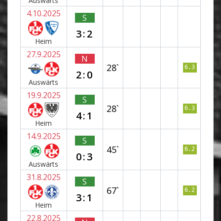
Auswärts
4.10.2025
S
3:2
Heim
27.9.2025
N
28`
6.3
2:0
Auswärts
19.9.2025
S
28`
6.3
4:1
Heim
14.9.2025
S
45`
6.2
0:3
Auswärts
31.8.2025
S
67`
6.2
3:1
Heim
22.8.2025