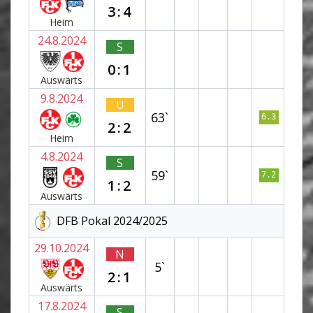
3:4
Heim
24.8.2024
S
0:1
Auswärts
9.8.2024
U
63`
6.3
2:2
Heim
4.8.2024
S
59`
7.2
1:2
Auswärts
DFB Pokal 2024/2025
29.10.2024
N
5`
2:1
Auswärts
17.8.2024
S