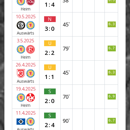
38`
6.3
1:4
Heim
10.5.2025
N
45`
6.3
3:0
Auswärts
3.5.2025
U
79`
6.7
2:2
Heim
26.4.2025
U
45`
6.3
1:1
Auswärts
19.4.2025
S
70`
6.9
2:0
Heim
11.4.2025
S
90`
6.7
2:4
Auswärts