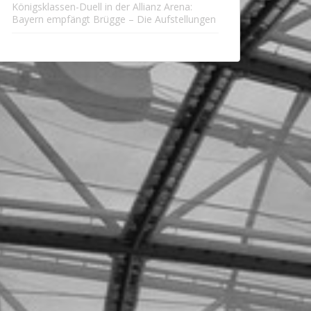
Königsklassen-Duell in der Allianz Arena:
Bayern empfängt Brügge – Die Aufstellungen