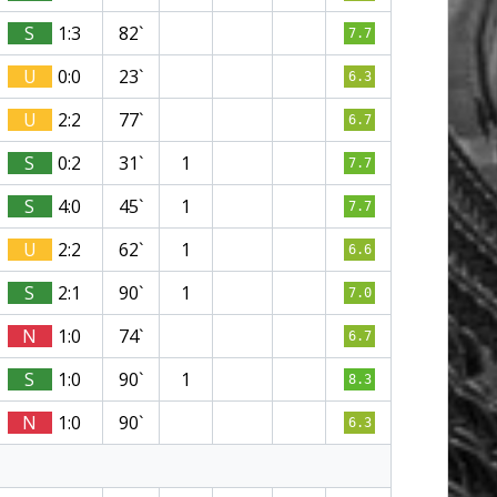
S
1:3
82`
7.7
U
0:0
23`
6.3
U
2:2
77`
6.7
S
0:2
31`
1
7.7
S
4:0
45`
1
7.7
U
2:2
62`
1
6.6
S
2:1
90`
1
7.0
N
1:0
74`
6.7
S
1:0
90`
1
8.3
N
1:0
90`
6.3