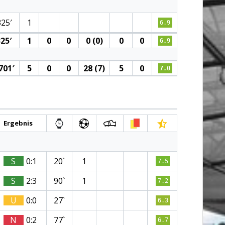
325′
1
6.9
325′
1
0
0
0 (0)
0
0
6.9
701′
5
0
0
28 (7)
5
0
7.0
Ergebnis
S
0:1
20`
1
7.5
S
2:3
90`
1
7.2
U
0:0
27`
6.3
N
0:2
77`
6.7