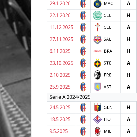
29.1.2026
A
MAC
22.1.2026
H
CEL
11.12.2025
A
CEL
27.11.2025
H
SAL
6.11.2025
H
BRA
23.10.2025
A
STE
2.10.2025
H
FRE
25.9.2025
A
AST
Serie A 2024/2025
24.5.2025
H
GEN
18.5.2025
A
FIO
9.5.2025
A
MIL