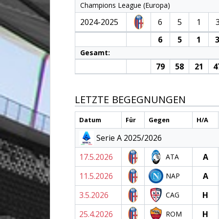
Champions League (Europa)
2024-2025
6
5
1
6
5
1
Gesamt:
79
58
21
4
LETZTE BEGEGNUNGEN
Datum
Für
Gegen
H/A
Serie A 2025/2026
17.5.2026
A
ATA
11.5.2026
A
NAP
3.5.2026
H
CAG
25.4.2026
H
ROM