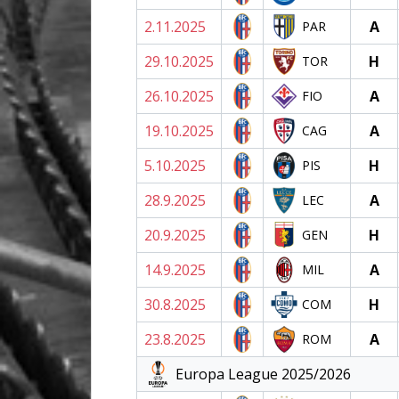
2.11.2025
A
PAR
29.10.2025
H
TOR
26.10.2025
A
FIO
19.10.2025
A
CAG
5.10.2025
H
PIS
28.9.2025
A
LEC
20.9.2025
H
GEN
14.9.2025
A
MIL
30.8.2025
H
COM
23.8.2025
A
ROM
Europa League 2025/2026