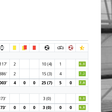
117′
2
10 (4)
1
6.8
886′
2
15 (3)
4
7.2
003′
4
0
0
25 (7)
5
0
7.0
373′
3 (0)
6.8
373′
0
0
0
3 (0)
0
0
6.8