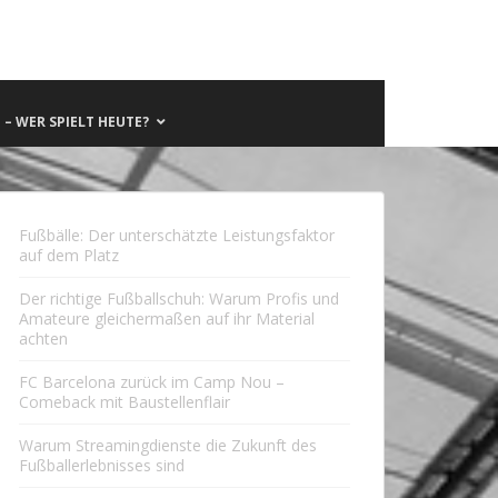
– WER SPIELT HEUTE?
Fußbälle: Der unterschätzte Leistungsfaktor
auf dem Platz
Der richtige Fußballschuh: Warum Profis und
Amateure gleichermaßen auf ihr Material
achten
FC Barcelona zurück im Camp Nou –
Comeback mit Baustellenflair
Warum Streamingdienste die Zukunft des
Fußballerlebnisses sind