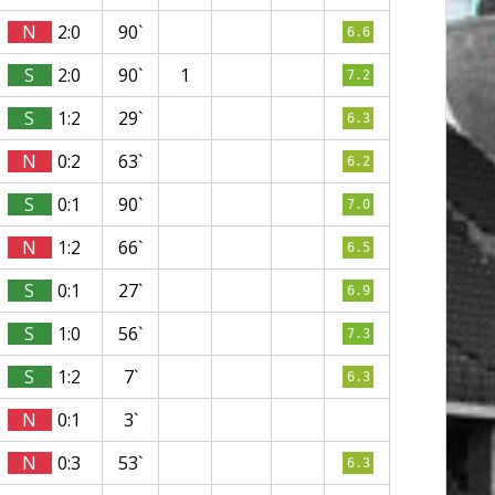
N
2:0
90`
6.6
S
2:0
90`
1
7.2
S
1:2
29`
6.3
N
0:2
63`
6.2
S
0:1
90`
7.0
N
1:2
66`
6.5
S
0:1
27`
6.9
S
1:0
56`
7.3
S
1:2
7`
6.3
N
0:1
3`
N
0:3
53`
6.3