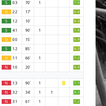
S
0:3
70`
1
7.5
U
2:2
17`
6.6
S
1:2
10`
6.3
S
4:1
90`
1
7.0
U
0:0
15`
6.9
S
1:2
85`
6.3
U
1:1
66`
1
7.2
N
1:0
20`
6.9
N
1:3
90`
1
7.7
N
3:2
34`
1
1
8.2
N
3:1
61`
1
7.2