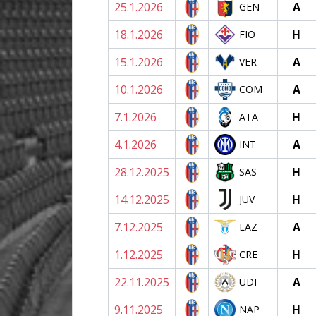
25.1.2026
A
GEN
18.1.2026
H
FIO
15.1.2026
A
VER
10.1.2026
A
COM
7.1.2026
H
ATA
4.1.2026
A
INT
28.12.2025
H
SAS
14.12.2025
H
JUV
7.12.2025
A
LAZ
1.12.2025
H
CRE
22.11.2025
A
UDI
9.11.2025
H
NAP