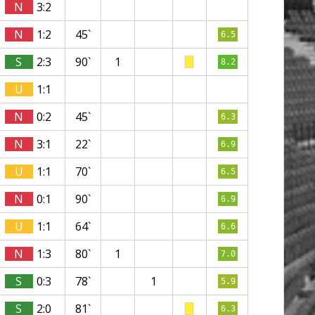
N
3:2
N
1:2
45`
6.5
S
2:3
90`
1
8.2
U
1:1
N
0:2
45`
6.3
N
3:1
22`
6.9
U
1:1
70`
6.5
N
0:1
90`
6.9
U
1:1
64`
6.6
N
1:3
80`
1
7.0
S
0:3
78`
1
5.9
S
2:0
81`
6.3