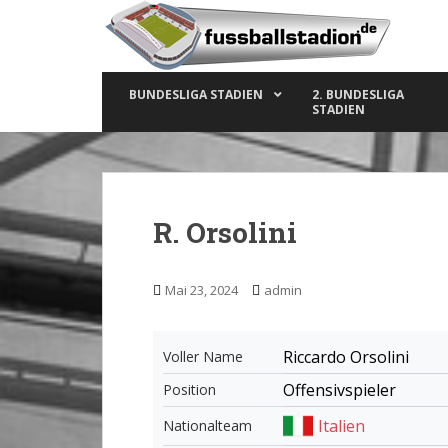
S
k
i
p
BUNDESLIGA STADIEN
2. BUNDESLIGA
t
STADIEN
o
m
a
i
n
R. Orsolini
c
o
n
Mai 23, 2024
admin
t
e
n
Riccardo Orsolini
Voller Name
t
Offensivspieler
Position
Italien
Nationalteam