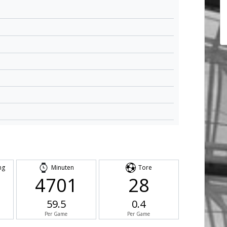
ng
Minuten
Tore
4701
28
59.5
0.4
Per Game
Per Game