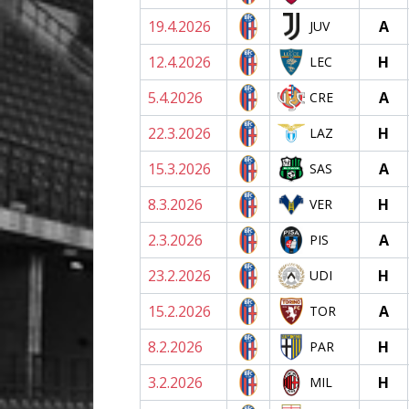
19.4.2026
A
JUV
12.4.2026
H
LEC
5.4.2026
A
CRE
22.3.2026
H
LAZ
15.3.2026
A
SAS
8.3.2026
H
VER
2.3.2026
A
PIS
23.2.2026
H
UDI
15.2.2026
A
TOR
8.2.2026
H
PAR
3.2.2026
H
MIL