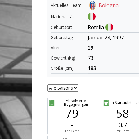
Bologna
Aktuelles Team
Nationalität
Rotella
Geburtsort
Januar 24, 1997
Geburtstag
29
Alter
73
Gewicht (kg)
183
Größe (cm)
Absolvierte
In Startaufstellu
Begegnungen
79
58
-
0.7
Per Game
Per Game