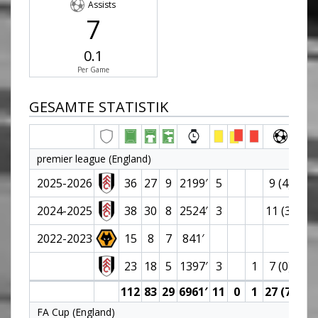
Assists
7
0.1
Per Game
GESAMTE STATISTIK
premier league (England)
2025-2026
36
27
9
2199′
5
9 (4)
3
2024-2025
38
30
8
2524′
3
11 (3)
3
2022-2023
15
8
7
841′
1
23
18
5
1397′
3
1
7 (0)
112
83
29
6961′
11
0
1
27 (7)
7
FA Cup (England)