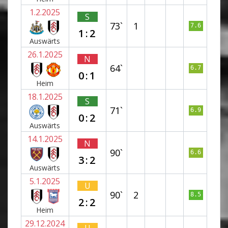
1.2.2025
S
73`
1
7.6
1:2
Auswärts
26.1.2025
N
64`
6.7
0:1
Heim
18.1.2025
S
71`
6.9
0:2
Auswärts
14.1.2025
N
90`
6.6
3:2
Auswärts
5.1.2025
U
90`
2
8.5
2:2
Heim
29.12.2024