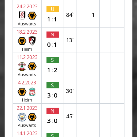
24.2.2023
U
84`
1
1:1
Auswärts
18.2.2023
N
13`
0:1
Heim
11.2.2023
S
1:2
Auswärts
4.2.2023
S
30`
3:0
Heim
22.1.2023
N
45`
3:0
Auswärts
14.1.2023
S