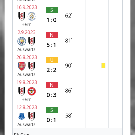
16.9.2023
S
62`
1:0
Heim
2.9.2023
N
81`
5:1
Auswärts
26.8.2023
U
90`
2:2
Auswärts
19.8.2023
N
86`
0:3
Heim
12.8.2023
S
58`
0:1
Auswärts
FA Cup