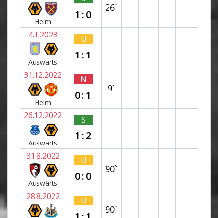
26`
1:0
Heim
4.1.2023
U
1:1
Auswärts
31.12.2022
N
9`
0:1
Heim
26.12.2022
S
1:2
Auswärts
31.8.2022
U
90`
0:0
Auswärts
28.8.2022
U
90`
1:1