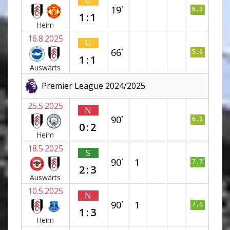
U
19`
6.3
1:1
Heim
16.8.2025
U
66`
5.6
1:1
Auswärts
Premier League 2024/2025
25.5.2025
N
90`
6.2
0:2
Heim
18.5.2025
S
90`
1
7.7
2:3
Auswärts
10.5.2025
N
90`
1
7.6
1:3
Heim