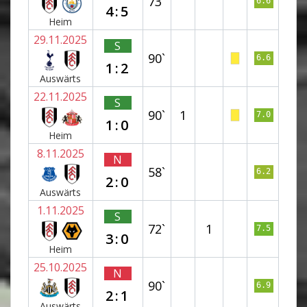
73`
6.6
4:5
Heim
29.11.2025
S
90`
6.6
1:2
Auswärts
22.11.2025
S
90`
1
7.0
1:0
Heim
8.11.2025
N
58`
6.2
2:0
Auswärts
1.11.2025
S
72`
1
7.5
3:0
Heim
25.10.2025
N
90`
6.9
2:1
Auswärts