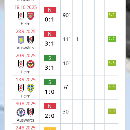
18.10.2025
N
90`
6.2
0:1
Heim
28.9.2025
N
11`
1
7.7
3:1
Auswärts
20.9.2025
S
10`
6.5
3:1
Heim
13.9.2025
S
6`
6.5
1:0
Heim
30.8.2025
N
30`
6.0
2:0
Auswärts
24.8.2025