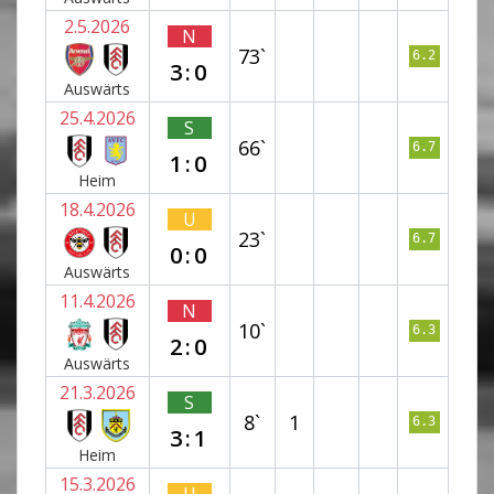
2.5.2026
N
73`
6.2
3:0
Auswärts
25.4.2026
S
66`
6.7
1:0
Heim
18.4.2026
U
23`
6.7
0:0
Auswärts
11.4.2026
N
10`
6.3
2:0
Auswärts
21.3.2026
S
8`
1
6.3
3:1
Heim
15.3.2026