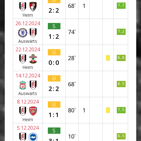
U
68`
1
7.7
2:2
Heim
26.12.2024
S
74`
7.2
1:2
Auswärts
22.12.2024
U
28`
6.6
0:0
Heim
14.12.2024
U
68`
6.5
2:2
Auswärts
8.12.2024
U
80`
1
7.5
1:1
Heim
5.12.2024
S
10`
6.5
3:1