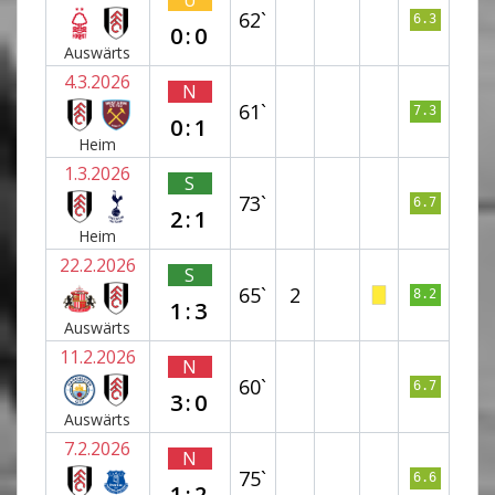
U
62`
6.3
0:0
Auswärts
4.3.2026
N
61`
7.3
0:1
Heim
1.3.2026
S
73`
6.7
2:1
Heim
22.2.2026
S
65`
2
8.2
1:3
Auswärts
11.2.2026
N
60`
6.7
3:0
Auswärts
7.2.2026
N
75`
6.6
1:2