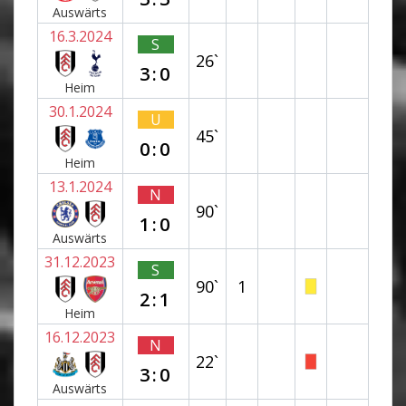
Auswärts
16.3.2024
S
26`
3:0
Heim
30.1.2024
U
45`
0:0
Heim
13.1.2024
N
90`
1:0
Auswärts
31.12.2023
S
90`
1
2:1
Heim
16.12.2023
N
22`
3:0
Auswärts