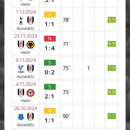
Heim
1.12.2024
U
78`
6.6
1:1
Auswärts
23.11.2024
N
71`
6.9
1:4
Heim
9.11.2024
S
75`
1
7.0
0:2
Auswärts
4.11.2024
S
73`
6.6
2:1
Heim
26.10.2024
U
90`
7.7
1:1
Auswärts