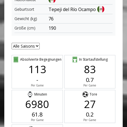
Tepeji del Río Ocampo
Geburtsort
76
Gewicht (kg)
190
Größe (cm)
Absolvierte Begegnungen
In Startaufstellung
113
83
-
0.7
Per Game
Per Game
Minuten
Tore
6980
27
61.8
0.2
Per Game
Per Game