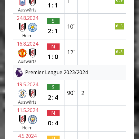
11`
6.9
1:1
Auswärts
24.8.2024
S
10`
6.3
2:1
Heim
16.8.2024
N
12`
6.3
1:0
Auswärts
Premier League 2023/2024
19.5.2024
S
90`
2
2:4
Auswärts
11.5.2024
N
0:4
Heim
4.5.2024
U