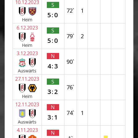
10.12.2023
S
72`
1
5:0
Heim
6.12.2023
S
79`
2
5:0
Heim
3.12.2023
N
90`
4:3
Auswärts
27.11.2023
S
76`
3:2
Heim
12.11.2023
N
74`
1
3:1
Auswärts
4.11.2023
N