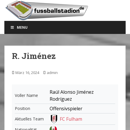
S
k
i
p
MENU
t
o
m
a
R. Jiménez
i
n
c
März 16, 2024
admin
o
n
t
Raúl Alonso Jiménez
Voller Name
e
Rodríguez
n
Offensivspieler
Position
t
FC Fulham
Aktuelles Team
Nationalität