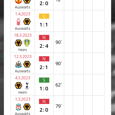
2:0
Auswärts
1.4.2023
U
1:1
Auswärts
18.3.2023
N
90`
2:4
Heim
12.3.2023
N
90`
2:1
Auswärts
4.3.2023
S
62`
1:0
Heim
1.3.2023
N
79`
2:0
Auswärts