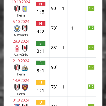
19.10.2024
N
90`
1
7.2
1:3
Heim
5.10.2024
N
78`
1
7.9
3:2
Auswärts
28.9.2024
S
83`
1
7.2
0:1
Auswärts
21.9.2024
S
90`
7.0
3:1
Heim
14.9.2024
U
73`
1
7.5
1:1
Heim
31.8.2024
U