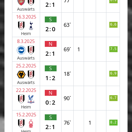
77`
6.9
2:1
Auswärts
16.3.2025
S
63`
6.6
2:0
Heim
8.3.2025
N
69`
1
7.5
2:1
Auswärts
25.2.2025
S
18`
6.9
1:2
Auswärts
22.2.2025
N
90`
6.7
0:2
Heim
15.2.2025
S
76`
1
8.2
2:1
Heim