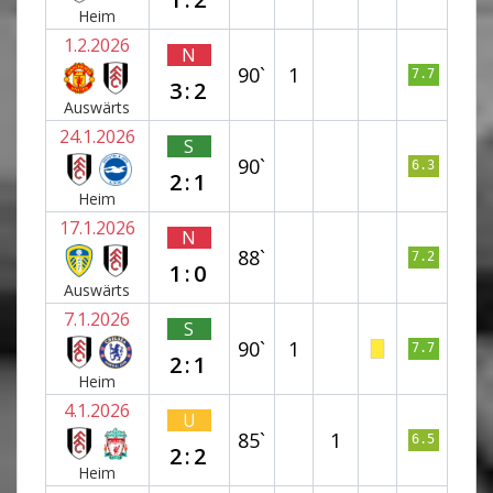
Heim
1.2.2026
N
90`
1
7.7
3:2
Auswärts
24.1.2026
S
90`
6.3
2:1
Heim
17.1.2026
N
88`
7.2
1:0
Auswärts
7.1.2026
S
90`
1
7.7
2:1
Heim
4.1.2026
U
85`
1
6.5
2:2
Heim