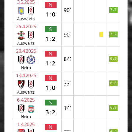
3.5.2025
N
90`
7.7
1:0
Auswärts
26.4.2025
S
90`
7.2
1:2
Auswärts
20.4.2025
N
84`
6.6
1:2
Heim
14.4.2025
N
33`
6.6
1:0
Auswärts
6.4.2025
S
14`
6.9
3:2
Heim
1.4.2025
N