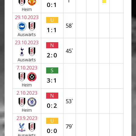
1`
0:1
Heim
29.10.2023
U
58`
1:1
Auswärts
23.10.2023
N
45`
2:0
Auswärts
7.10.2023
S
3:1
Heim
2.10.2023
N
53`
0:2
Heim
23.9.2023
U
79`
0:0
Auswärts