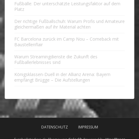
Fußbälle: Der unterschätzte Leistungsfaktor auf dem
Platz
Der richtige Fußballschuh: Warum Profis und Amateure
gleichermaßen auf ihr Material achten
FC Barcelona zurück im Camp Nou – Comeback mit
Baustellenflair
Warum Streamingdienste die Zukunft des
Fußballerlebnisses sind
Königsklassen-Duell in der Allianz Arena: Bayern
empfängt Brügge – Die Aufstellungen
DATENSCHUTZ
IMPRESSUM