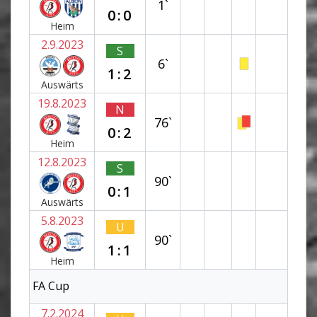
1`
0:0
Heim
2.9.2023
S
6`
1:2
Auswärts
19.8.2023
N
76`
0:2
Heim
12.8.2023
S
90`
0:1
Auswärts
5.8.2023
U
90`
1:1
Heim
FA Cup
7.2.2024