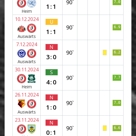
90`
7.0
1:1
Heim
10.12.2024
U
90`
6.9
1:1
Auswärts
7.12.2024
N
90`
6.2
3:0
Auswärts
30.11.2024
S
90`
7.7
4:0
Heim
26.11.2024
N
90`
7.0
1:0
Auswärts
23.11.2024
N
90`
6.6
0:1