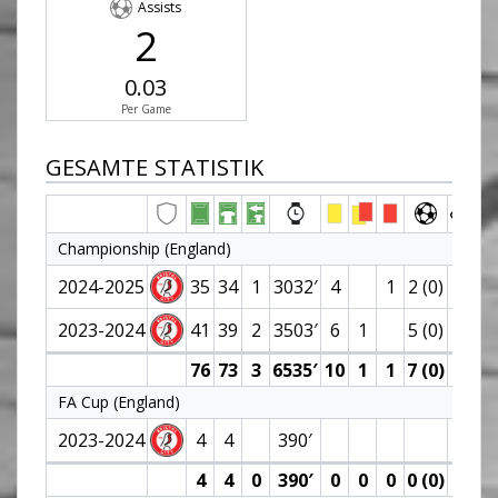
Assists
2
0.03
Per Game
GESAMTE STATISTIK
Championship (England)
2024-2025
35
34
1
3032′
4
1
2 (0)
1
2023-2024
41
39
2
3503′
6
1
5 (0)
1
76
73
3
6535′
10
1
1
7 (0)
2
FA Cup (England)
2023-2024
4
4
390′
4
4
0
390′
0
0
0
0 (0)
0