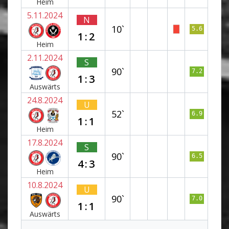
Heim
5.11.2024
N
10`
5.6
1:2
Heim
2.11.2024
S
90`
7.2
1:3
Auswärts
24.8.2024
U
52`
6.9
1:1
Heim
17.8.2024
S
90`
6.5
4:3
Heim
10.8.2024
U
90`
7.0
1:1
Auswärts