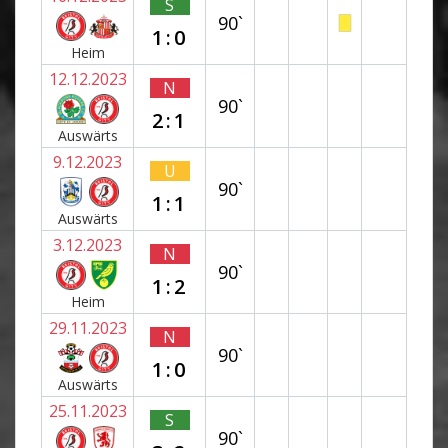
S
90`
1:0
Heim
12.12.2023
N
90`
2:1
Auswärts
9.12.2023
U
90`
1:1
Auswärts
3.12.2023
N
90`
1:2
Heim
29.11.2023
N
90`
1:0
Auswärts
25.11.2023
S
90`