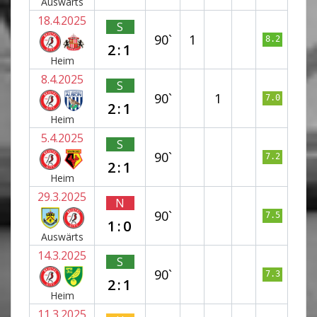
Auswärts
18.4.2025
S
90`
1
8.2
2:1
Heim
8.4.2025
S
90`
1
7.0
2:1
Heim
5.4.2025
S
90`
7.2
2:1
Heim
29.3.2025
N
90`
7.5
1:0
Auswärts
14.3.2025
S
90`
7.3
2:1
Heim
11.3.2025