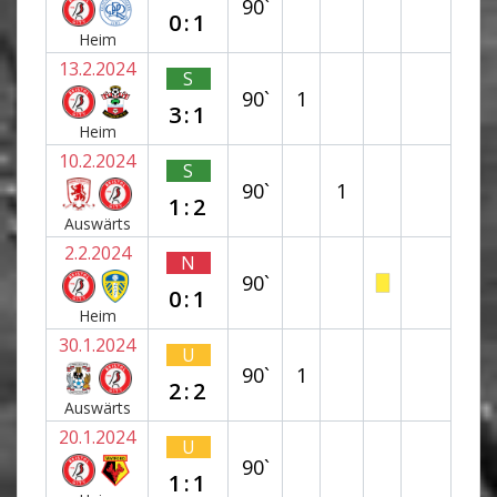
90`
0:1
Heim
13.2.2024
S
90`
1
3:1
Heim
10.2.2024
S
90`
1
1:2
Auswärts
2.2.2024
N
90`
0:1
Heim
30.1.2024
U
90`
1
2:2
Auswärts
20.1.2024
U
90`
1:1