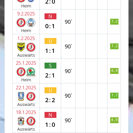
2:0
Heim
9.2.2025
N
90`
7.2
0:1
Heim
1.2.2025
U
90`
7.2
1:1
Auswärts
25.1.2025
S
90`
6.9
2:1
Heim
22.1.2025
U
90`
7.7
2:2
Auswärts
18.1.2025
N
90`
6.9
1:0
Auswärts