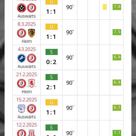
U
90`
7.0
1:1
Auswärts
8.3.2025
U
90`
7.5
1:1
Heim
4.3.2025
S
90`
6.9
0:2
Auswärts
21.2.2025
S
90`
6.9
2:1
Heim
15.2.2025
U
90`
6.7
1:1
Auswärts
12.2.2025
S
90`
7.7