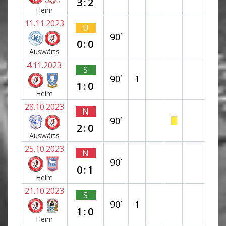
3:2
Heim
11.11.2023
U
90`
0:0
Auswärts
4.11.2023
S
90`
1
1:0
Heim
28.10.2023
N
90`
2:0
Auswärts
25.10.2023
N
90`
0:1
Heim
21.10.2023
S
90`
1
1:0
Heim