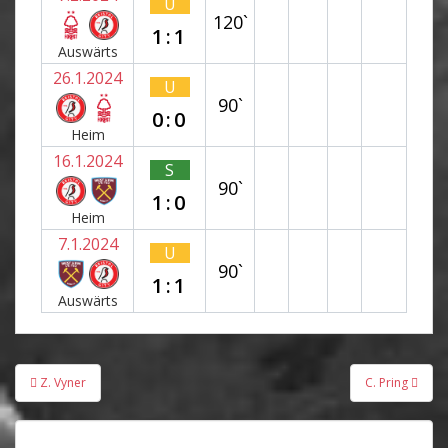
U
120`
1:1
Auswärts
26.1.2024
U
90`
0:0
Heim
16.1.2024
S
90`
1:0
Heim
7.1.2024
U
90`
1:1
Auswärts
Beitragsnavigation
Z. Vyner
C. Pring